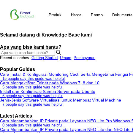
Produk
Harga
Promo
Dokumenta
Selamat datang di Knowledge Base kami
Apa yang bisa kami bantu?
Recent searches:
Getting Started
,
Umum
,
Pembayaran
,
Popular Guides
Cara Install & Konfigurasi Monitoring Cacti Serta Mengetahui Fungsi Fi
15 people say this guide was helpful
Cara Mengaktifkan Telnet pada Windows 7, 8 dan 10
5 people say this guide was helpful
Install dan Konfigurasi Samba Server pada Ubuntu
5 people say this guide was helpful
Jenis-Jenis Software Virtualisasi untuk Membuat Virtual Machine
7 people say this guide was helpful
Latest Articles
Cara Menambahkan IP Private pada Layanan NEO Lite Pro Windows 
0 people say this guide was helpful
Cara Menambahkan IP Private pada Layanan NEO Lite dan NEO Lite 