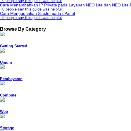
0 people say this guide was helpful
Cara Menambahkan IP Private pada Layanan NEO Lite dan NEO Lite P
0 people say this guide was helpful
Cara Menggunakan SiteJet pada cPanel
0 people say this guide was helpful
Browse By Category
Getting Started
Umum
Pembayaran
Compute
Web
Storage