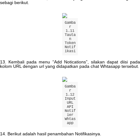
sebagi
berikut
.
Gamba
r
1
.
11
Tauta
n
Token
Notif
ikasi
13
.
Kembali
pada
menu
“
Add
Notications
”
,
silakan
dapat
diisi
pad
kolom
URL
dengan
url
yang
didapatkan
pada
chat
Whtasapp
tersebut
.
Gamba
r
1
.
12
Input
URL
API
Notif
ier
Whtas
app
14
.
Berikut
adalah
hasil
penambahan
Notifikasinya
.