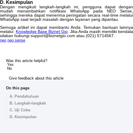
D
.
Kesimpulan
Dengan
mengikuti
langkah
-
langkah
ini
,
pengguna
dapat
dengan
mudah
menambahkan
notifikasi
WhatsApp
pada
NEO
Sense
sehingga
mereka
dapat
menerima
peringatan
secara
real
-
time
melalu
WhatsApp
saat
terjadi
masalah
dengan
layanan
yang
dipantau
.
Semoga
artikel
ini
dapat
membantu
Anda
.
Temukan
bantuan
lainnya
melalui
Knowledge
Base
Biznet
Gio
.
Jika
Anda
masih
memiliki
kendala
silakan
hubungi
support
@
biznetgio
.
com
atau
(
021
)
5714567
.
neo
neo sense
Was this article helpful?
Yes
No
Give feedback about this article
On this page
A. Pendahuluan
B. Langkah-langkah
C. Uji Coba
D. Kesimpulan