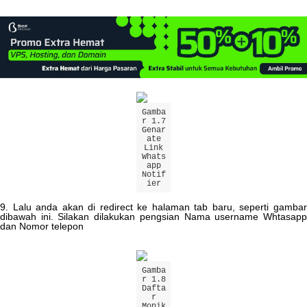
Gamba
r
1
.
7
Genar
ate
Link
Whats
app
Notif
ier
9
.
Lalu
anda
akan
di
redirect
ke
halaman
tab
baru
,
seperti
gamba
dibawah
ini
.
Silakan
dilakukan
pengsian
Nama
username
Whtasap
dan
Nomor
telepon
Gamba
r
1
.
8
Dafta
r
Monik