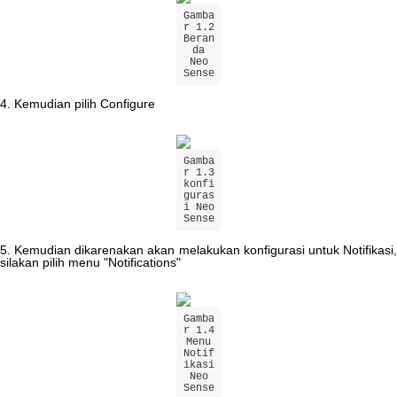
Gamba
r
1
.
2
Beran
da
Neo
Sense
4
.
Kemudian
pilih
Configure
Gamba
r
1
.
3
konfi
guras
i
Neo
Sense
5
.
Kemudian
dikarenakan
akan
melakukan
konfigurasi
untuk
Notifikasi
silakan
pilih
menu
"
Notifications
"
Gamba
r
1
.
4
Menu
Notif
ikasi
Neo
Sense