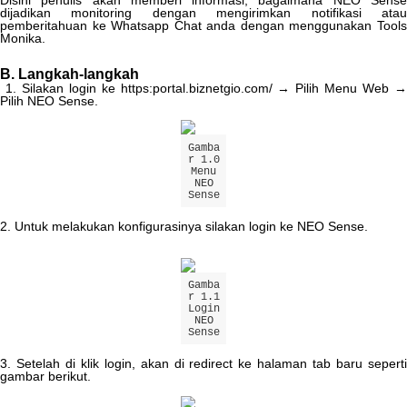
Disini
penulis
akan
memberi
informasi
,
bagaimana
NEO
Sens
dijadikan
monitoring
dengan
mengirimkan
notifikasi
ata
pemberitahuan
ke
Whatsapp
Chat
anda
dengan
menggunakan
Tool
Monika
.
B
.
Langkah
-
langkah
1
.
Silakan
login
ke
https
:
portal
.
biznetgio
.
com
/
→
Pilih
Menu
Web
Pilih
NEO
Sense
.
Gamba
r
1
.
0
Menu
NEO
Sense
2
.
Untuk
melakukan
konfigurasinya
silakan
login
ke
NEO
Sense
.
Gamba
r
1
.
1
Login
NEO
Sense
3
.
Setelah
di
klik
login
,
akan
di
redirect
ke
halaman
tab
baru
sepert
gambar
berikut
.