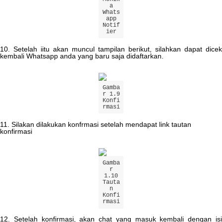
a
Whats
app
Notif
ier
10
.
Setelah
iitu
akan
muncul
tampilan
berikut
,
silahkan
dapat
dicek
kembali
Whatsapp
anda
yang
baru
saja
didaftarkan
.
Gamba
r
1
.
9
Konfi
rmasi
11
.
Silakan
dilakukan
konfrmasi
setelah
mendapat
link
tautan
konfirmasi
Gamba
r
1
.
10
Tauta
n
Konfi
rmasi
12
.
Setelah
konfirmasi
,
akan
chat
yang
masuk
kembali
dengan
is