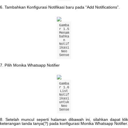
6
.
Tambahkan
Konfigurasi
Notifikasi
baru
pada
“
Add
Notifications
”
.
Gamba
r
1
.
5
Menam
bahka
n
Notif
ikasi
Neo
Sense
7
.
Pilih
Monika
Whatsapp
Notifier
Gamba
r
1
.
6
List
Notif
ikasi
untuk
Neo
Sense
8
.
Setelah
muncul
seperti
halaman
dibawah
ini
,
silahkan
dapat
kli
keterangan
tanda
tanya
(
?
)
pada
konfigurasi
Monika
Whatsapp
Notifier
.