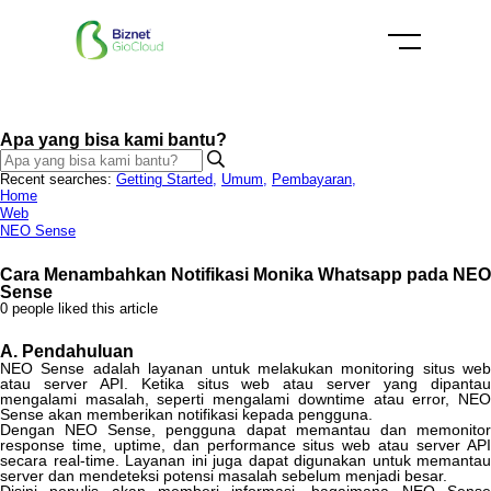
Apa yang bisa kami bantu?
Recent searches:
Getting Started
,
Umum
,
Pembayaran
,
Home
Web
NEO Sense
Cara Menambahkan Notifikasi Monika Whatsapp pada NEO
Sense
0 people liked this article
A
.
Pendahuluan
NEO
Sense
adalah
layanan
untuk
melakukan
monitoring
situs
web
atau
server
API
.
Ketika
situs
web
atau
server
yang
dipanta
mengalami
masalah
,
seperti
mengalami
downtime
atau
error
,
NE
Sense
akan
memberikan
notifikasi
kepada
pengguna
.
Dengan
NEO
Sense
,
pengguna
dapat
memantau
dan
memonito
response
time
,
uptime
,
dan
performance
situs
web
atau
server
AP
secara
real
-
time
.
Layanan
ini
juga
dapat
digunakan
untuk
memantau
server
dan
mendeteksi
potensi
masalah
sebelum
menjadi
besar
.