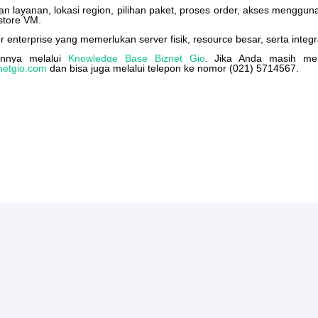
an
layanan
,
lokasi
region
,
pilihan
paket
,
proses
order
,
akses
menggun
store
VM
.
ur
enterprise
yang
memerlukan
server
fisik
,
resource
besar
,
serta
integr
innya
melalui
Knowledge
Base
Biznet
Gio
.
Jika
Anda
masih
mem
netgio
.
com
dan
bisa
juga
melalui
telepon
ke
nomor
(
021
)
5714567
.