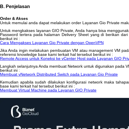
B
.
Penjelasan
Order
&
Akses
Untuk
memulai
anda
dapat
melakukan
order
Layanan
Gio
Private
mak
Untuk
mengkakses
layanan
GIO
Private
,
Anda
hanya
bisa
menggunak
Password
tertera
pada
halaman
Delivery
Sheet
yang
di
berikan
dari
berikut
ini
:
Cara
Mengakses
Layanan
Gio
Private
dengan
OpenVPN
Jika
Anda
ingin
melakukan
pembuatan
VM
atau
management
VM
pad
referensi
knowledge
base
kami
terkait
hal
tersebut
berikut
ini
:
Remote
Access
untuk
Koneksi
ke
vCenter
Host
pada
Layanan
GIO
Pri
Langkah
selanjutnya
Anda
membuat
Network
untuk
digunakan
pada
V
berikut
ini
:
Membuat
vNetwork
Distributed
Switch
pada
Layanan
Gio
Private
Kemudian
apabila
sudah
dilakukan
konfigurasi
network
maka
tahapa
base
kami
terkait
hal
tersebut
berikut
ini
:
Membuat
Virtual
Machine
pada
Layanan
GIO
Private