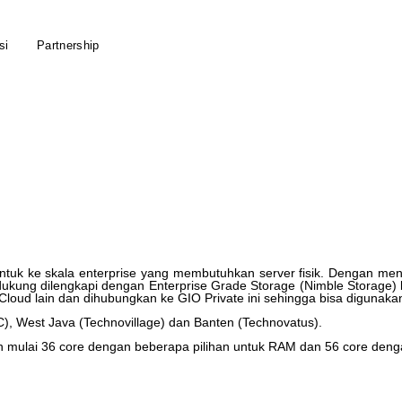
si
Partnership
ntuk
ke
skala
enterprise
yang
membutuhkan
server
fisik
.
Dengan
men
dukung
dilengkapi
dengan
Enterprise
Grade
Storage
(
Nimble
Storage
)
Cloud
lain
dan
dihubungkan
ke
GIO
Private
ini
sehingga
bisa
digunaka
C
)
,
West
Java
(
Technovillage
)
dan
Banten
(
Technovatus
)
.
n
mulai
36
core
dengan
beberapa
pilihan
untuk
RAM
dan
56
core
deng