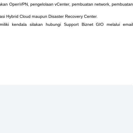
akan
OpenVPN
,
pengelolaan
vCenter
,
pembuatan
network
,
pembuata
asi
Hybrid
Cloud
maupun
Disaster
Recovery
Center
.
iliki
kendala
silakan
hubungi
Support
Biznet
GIO
melalui
emai