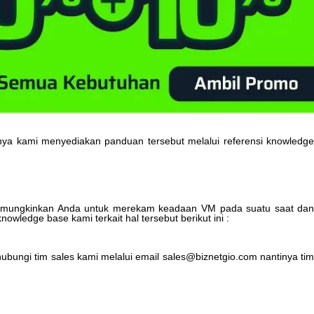
nya
kami
menyediakan
panduan
tersebut
melalui
referensi
knowledg
mungkinkan
Anda
untuk
merekam
keadaan
VM
pada
suatu
saat
da
knowledge
base
kami
terkait
hal
tersebut
berikut
ini
:
ubungi
tim
sales
kami
melalui
email
sales
@
biznetgio
.
com
nantinya
ti