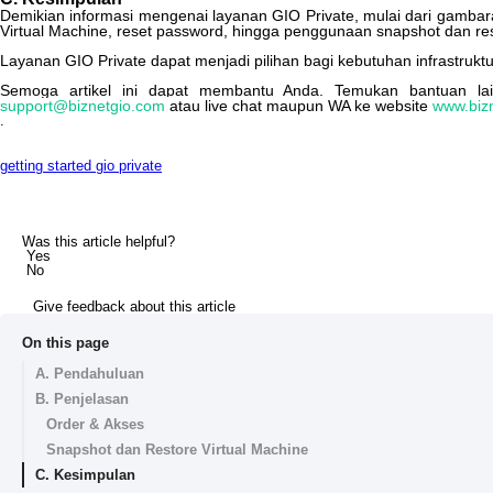
Demikian
informasi
mengenai
layanan
GIO
Private
,
mulai
dari
gambar
Virtual
Machine
,
reset
password
,
hingga
penggunaan
snapshot
dan
re
Layanan
GIO
Private
dapat
menjadi
pilihan
bagi
kebutuhan
infrastrukt
Semoga
artikel
ini
dapat
membantu
Anda
.
Temukan
bantuan
la
support
@
biznetgio
.
com
atau
live
chat
maupun
WA
ke
website
www
.
biz
.
getting started
gio private
Was this article helpful?
Yes
No
Give feedback about this article
On this page
A. Pendahuluan
B. Penjelasan
Order & Akses
Snapshot dan Restore Virtual Machine
C. Kesimpulan