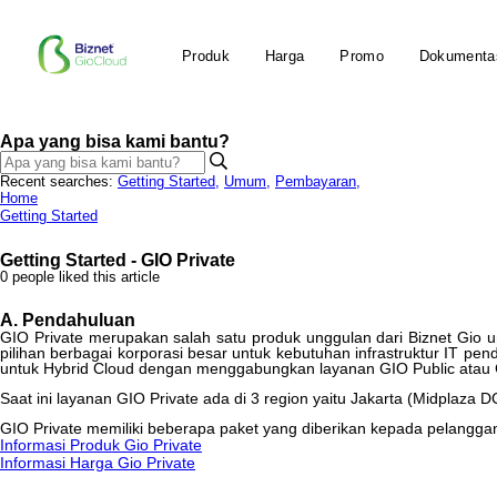
Produk
Harga
Promo
Dokumenta
Apa yang bisa kami bantu?
Recent searches:
Getting Started
,
Umum
,
Pembayaran
,
Home
Getting Started
Getting Started - GIO Private
0 people liked this article
A
.
Pendahuluan
GIO
Private
merupakan
salah
satu
produk
unggulan
dari
Biznet
Gio
u
pilihan
berbagai
korporasi
besar
untuk
kebutuhan
infrastruktur
IT
pen
untuk
Hybrid
Cloud
dengan
menggabungkan
layanan
GIO
Public
atau
Saat
ini
layanan
GIO
Private
ada
di
3
region
yaitu
Jakarta
(
Midplaza
D
GIO
Private
memiliki
beberapa
paket
yang
diberikan
kepada
pelangga
Informasi
Produk
Gio
Private
Informasi
Harga
Gio
Private