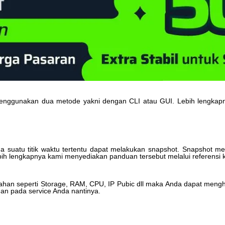
enggunakan
dua
metode
yakni
dengan
CLI
atau
GUI
.
Lebih
lengkap
da
suatu
titik
waktu
tertentu
dapat
melakukan
snapshot
.
Snapshot
me
ih
lengkapnya
kami
menyediakan
panduan
tersebut
melalui
referensi
ahan
seperti
Storage
,
RAM
,
CPU
,
IP
Pubic
dll
maka
Anda
dapat
mengh
han
pada
service
Anda
nantinya
.