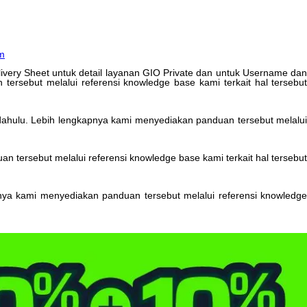
m
ivery
Sheet
untuk
detail
layanan
GIO
Private
dan
untuk
Username
da
n
tersebut
melalui
referensi
knowledge
base
kami
terkait
hal
tersebu
dahulu
.
Lebih
lengkapnya
kami
menyediakan
panduan
tersebut
melalu
uan
tersebut
melalui
referensi
knowledge
base
kami
terkait
hal
tersebut
nya
kami
menyediakan
panduan
tersebut
melalui
referensi
knowledge