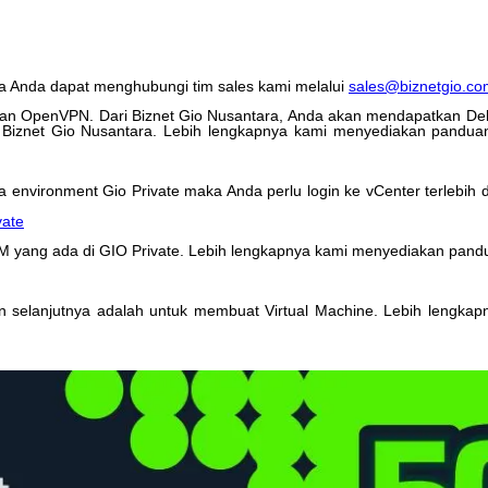
a
Anda
dapat
menghubungi
tim
sales
kami
melalui
sales
@
biznetgio
.
co
an
OpenVPN
.
Dari
Biznet
Gio
Nusantara
,
Anda
akan
mendapatkan
Del
Biznet
Gio
Nusantara
.
Lebih
lengkapnya
kami
menyediakan
pandua
a
environment
Gio
Private
maka
Anda
perlu
login
ke
vCenter
terlebih
vate
M
yang
ada
di
GIO
Private
.
Lebih
lengkapnya
kami
menyediakan
pand
n
selanjutnya
adalah
untuk
membuat
Virtual
Machine
.
Lebih
lengkap