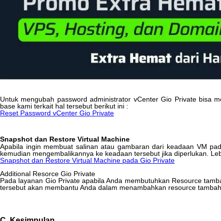
Untuk
mengubah
password
administrator
vCenter
Gio
Private
bisa
m
base
kami
terkait
hal
tersebut
berikut
ini
:
Reset
Password
vCenter
Gio
Private
Snapshot
dan
Restore
Virtual
Machine
Apabila
ingin
membuat
salinan
atau
gambaran
dari
keadaan
VM
pa
kemudian
mengembalikannya
ke
keadaan
tersebut
jika
diperlukan
.
Leb
Snapshot
dan
Restore
Virtual
Machine
pada
Gio
Private
Additional
Resorce
Gio
Private
Pada
layanan
Gio
Private
apabila
Anda
membutuhkan
Resource
tamb
tersebut
akan
membantu
Anda
dalam
menambahkan
resource
tamba
C
.
Kesimpulan