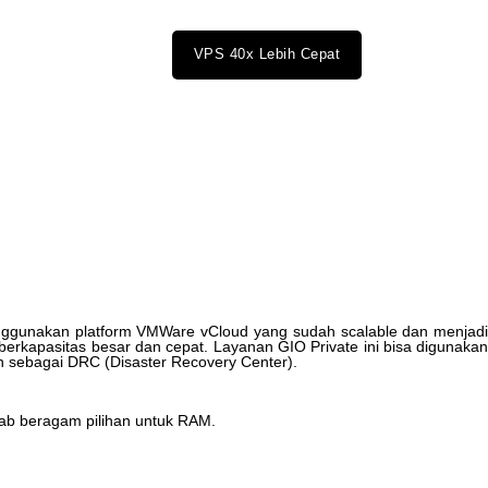
VPS 40x Lebih Cepat
ggunakan
platform
VMWare
vCloud
yang
sudah
scalable
dan
menjad
berkapasitas
besar
dan
cepat
.
Layanan
GIO
Private
ini
bisa
digunaka
n
sebagai
DRC
(
Disaster
Recovery
Center
)
.
ab
beragam
pilihan
untuk
RAM
.