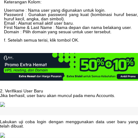
Keterangan
Kolom
:
Username
:
Nama
user
yang
digunakan
untuk
login
.
Password
:
Gunakan
password
yang
kuat
(
kombinasi
huruf
besar
,
huruf
kecil
,
angka
,
dan
simbol
)
.
Email
:
Alamat
email
aktif
user
baru
.
First
Name
&
Last
Name
:
Nama
depan
dan
nama
belakang
user
.
Domain
:
Pilih
domain
yang
sesuai
untuk
user
tersebut
.
Setelah
semua
terisi
,
klik
tombol
OK
.
f
.
2
.
Verifikasi
User
Baru
Jika
berhasil
,
user
baru
akan
muncul
pada
menu
Accounts
.
Lakukan
uji
coba
login
dengan
menggunakan
data
user
baru
yan
telah
dibuat
.