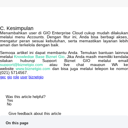
C
.
Kesimpulan
Menambahkan
user
di
GIO
Enterprise
Cloud
cukup
mudah
dilakukan
melalui
menu
Accounts
.
Dengan
fitur
ini
,
Anda
bisa
berbagi
akses
mengatur
peran
sesuai
kebutuhan
,
serta
memastikan
layanan
lebih
aman
dan
terkelola
dengan
baik
.
Semoga
artikel
ini
dapat
membantu
Anda
.
Temukan
bantuan
lainnya
melalui
Knowledge
Base
Biznet
Gio
.
Jika
Anda
masih
memiliki
kendal
silakan
hubungi
Support
Biznet
GIO
melalui
email
support
@
biznetgio
.
com
atau
live
chat
maupun
WA
ke
website
www
.
biznetgio
.
com
dan
bisa
juga
melalui
telepon
ke
nomor
(
021
)
5714567
.
gec
gio
role
user
biznetgio
Was this article helpful?
Yes
No
Give feedback about this article
On this page