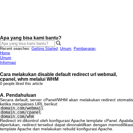
Apa yang bisa kami bantu?
Recent searches:
Getting Started
,
Umum
,
Pembayaran
,
Home
Umum
Informasi
Cara melakukan disable default redirect url webmail,
cpanel, whm melalui WHM
0 people liked this article
A
.
Pendahuluan
Secara
default
,
server
cPanel
/
WHM
akan
melakukan
redirect
otomati
ketika
mengakses
URL
berikut
:
domain
.
com
/
webmail
domain
.
com
/
cpanel
domain
.
com
/
whm
Redirect
ini
dikontrol
oleh
konfigurasi
Apache
template
cPanel
.
Apabila
diperlukan
,
redirect
tersebut
dapat
dinonaktifkan
dengan
memodifikasi
template
Apache
dan
melakukan
rebuild
konfigurasi
Apache
.