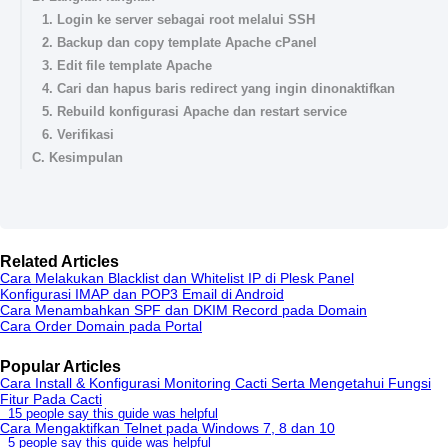
1. Login ke server sebagai root melalui SSH
2. Backup dan copy template Apache cPanel
3. Edit file template Apache
4. Cari dan hapus baris redirect yang ingin dinonaktifkan
5. Rebuild konfigurasi Apache dan restart service
6. Verifikasi
C. Kesimpulan
Related Articles
Cara Melakukan Blacklist dan Whitelist IP di Plesk Panel
Konfigurasi IMAP dan POP3 Email di Android
Cara Menambahkan SPF dan DKIM Record pada Domain
Cara Order Domain pada Portal
Popular Articles
Cara Install & Konfigurasi Monitoring Cacti Serta Mengetahui Fungsi
Fitur Pada Cacti
15 people say this guide was helpful
Cara Mengaktifkan Telnet pada Windows 7, 8 dan 10
5 people say this guide was helpful