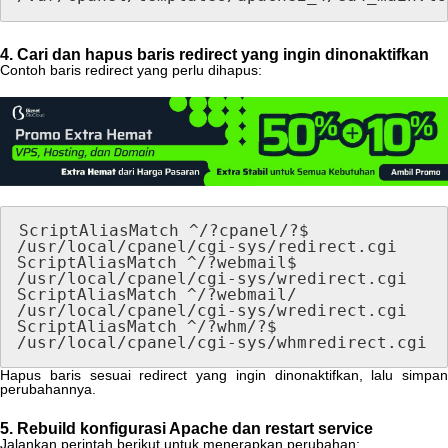
4
.
Cari
dan
hapus
baris
redirect
yang
ingin
dinonaktifkan
Contoh
baris
redirect
yang
perlu
dihapus
:
ScriptAliasMatch
^
/
?
cpanel
/
?
$
/
usr
/
local
/
cpanel
/
cgi
-
sys
/
redirect
.
cgi
ScriptAliasMatch
^
/
?
webmail
$
/
usr
/
local
/
cpanel
/
cgi
-
sys
/
wredirect
.
cgi
ScriptAliasMatch
^
/
?
webmail
/
/
usr
/
local
/
cpanel
/
cgi
-
sys
/
wredirect
.
cgi
ScriptAliasMatch
^
/
?
whm
/
?
$
/
usr
/
local
/
cpanel
/
cgi
-
sys
/
whmredirect
.
cgi
Hapus
baris
sesuai
redirect
yang
ingin
dinonaktifkan
,
lalu
simpan
perubahannya
.
5
.
Rebuild
konfigurasi
Apache
dan
restart
service
Jalankan
perintah
berikut
untuk
menerapkan
perubahan
: