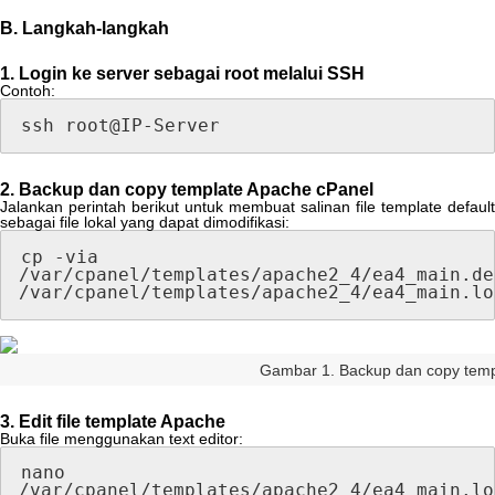
B
.
Langkah
-
langkah
1
.
Login
ke
server
sebagai
root
melalui
SSH
Contoh
:
ssh
root
@
IP
-
Server
2
.
Backup
dan
copy
template
Apache
cPanel
Jalankan
perintah
berikut
untuk
membuat
salinan
file
template
default
sebagai
file
lokal
yang
dapat
dimodifikasi
:
cp
-
via
/
var
/
cpanel
/
templates
/
apache2_4
/
ea4_main
.
de
/
var
/
cpanel
/
templates
/
apache2_4
/
ea4_main
.
lo
Gambar
1
.
Backup
dan
copy
temp
3
.
Edit
file
template
Apache
Buka
file
menggunakan
text
editor
:
nano
/
var
/
cpanel
/
templates
/
apache2_4
/
ea4_main
.
lo