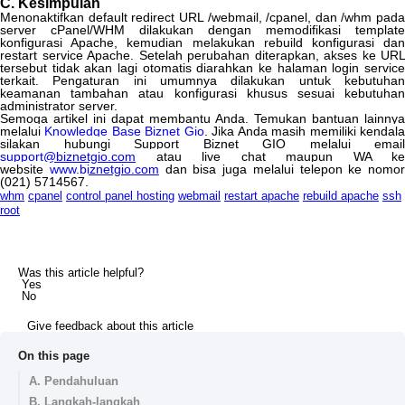
C
.
Kesimpulan
Menonaktifkan
default
redirect
URL
/
webmail
,
/
cpanel
,
dan
/
whm
pada
server
cPanel
/
WHM
dilakukan
dengan
memodifikasi
template
konfigurasi
Apache
,
kemudian
melakukan
rebuild
konfigurasi
da
restart
service
Apache
.
Setelah
perubahan
diterapkan
,
akses
ke
URL
tersebut
tidak
akan
lagi
otomatis
diarahkan
ke
halaman
login
servic
terkait
.
Pengaturan
ini
umumnya
dilakukan
untuk
kebutuha
keamanan
tambahan
atau
konfigurasi
khusus
sesuai
kebutuha
administrator
server
.
Semoga
artikel
ini
dapat
membantu
Anda
.
Temukan
bantuan
lainnya
melalui
Knowledge
Base
Biznet
Gio
.
Jika
Anda
masih
memiliki
kendal
silakan
hubungi
Support
Biznet
GIO
melalui
email
support
@
biznetgio
.
com
atau
live
chat
maupun
WA
ke
website
www
.
biznetgio
.
com
dan
bisa
juga
melalui
telepon
ke
nomor
(
021
)
5714567
.
whm
cpanel
control panel hosting
webmail
restart apache
rebuild apache
ssh
root
Was this article helpful?
Yes
No
Give feedback about this article
On this page
A. Pendahuluan
B. Langkah-langkah