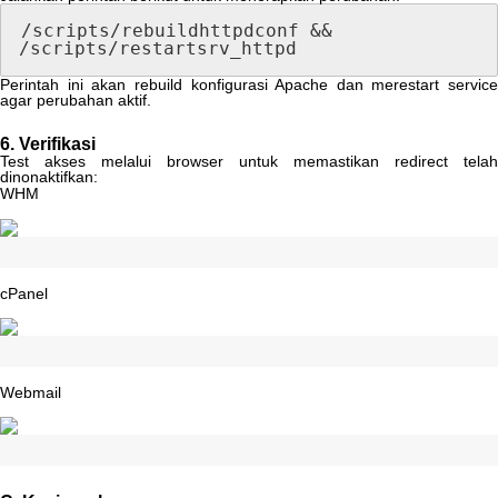
/
scripts
/
rebuildhttpdconf
&
&
/
scripts
/
restartsrv_httpd
Perintah
ini
akan
rebuild
konfigurasi
Apache
dan
merestart
service
agar
perubahan
aktif
.
6
.
Verifikasi
Test
akses
melalui
browser
untuk
memastikan
redirect
telah
dinonaktifkan
:
WHM
cPanel
Webmail