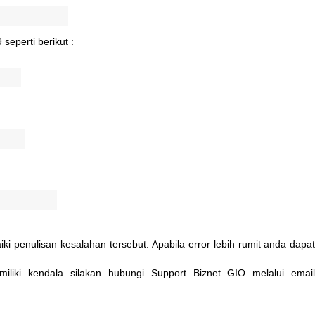
9
seperti
berikut
:
iki
penulisan
kesalahan
tersebut
.
Apabila
error
lebih
rumit
anda
dapa
iliki
kendala
silakan
hubungi
Support
Biznet
GIO
melalui
emai