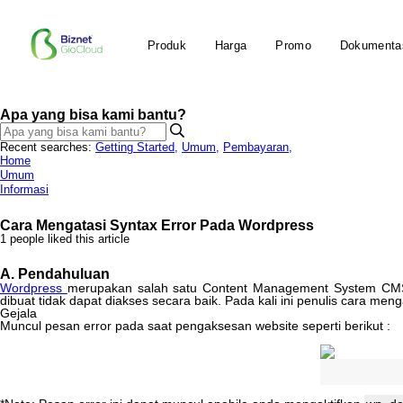
Produk
Harga
Promo
Dokumenta
Apa yang bisa kami bantu?
Recent searches:
Getting Started
,
Umum
,
Pembayaran
,
Home
Umum
Informasi
Cara Mengatasi Syntax Error Pada Wordpress
1 people liked this article
A
.
Pendahuluan
Wordpress
merupakan
salah
satu
Content
Management
System
CM
dibuat
tidak
dapat
diakses
secara
baik
.
Pada
kali
ini
penulis
cara
menga
Gejala
Muncul
pesan
error
pada
saat
pengaksesan
website
seperti
berikut
: