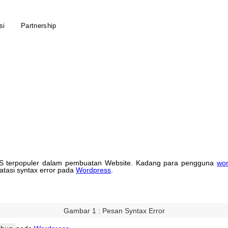
si
Partnership
S
terpopuler
dalam
pembuatan
Website
.
Kadang
para
pengguna
wor
tasi
syntax
error
pada
Wordpress
.
Gambar
1
:
Pesan
Syntax
Error