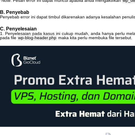
*
Note
:
Pesan
error
ini
dapat
muncul
apabila
anda
mengaktifkan
wp_d
B
.
Penyebab
Penyebab
error
ini
dapat
timbul
dikarenakan
adanya
kesalahan
penuli
C
.
Penyelesaian
1
.
Penyelesaian
pada
kasus
ini
cukup
mudah
,
anda
hanya
perlu
mel
pada
file
wp
-
blog
-
header
.
php
maka
kita
perlu
membuka
file
tersebut
.