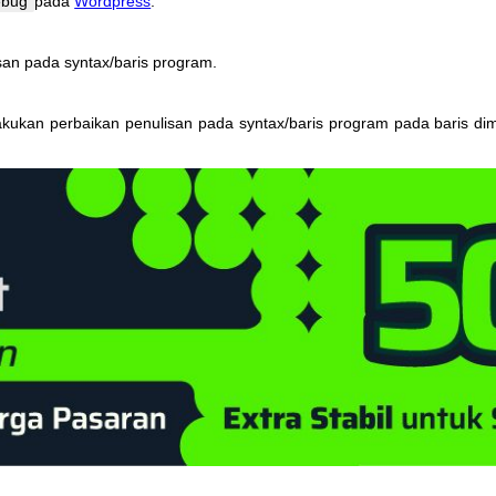
ebug
pada
Wordpress
.
san
pada
syntax
/
baris
program
.
akukan
perbaikan
penulisan
pada
syntax
/
baris
program
pada
baris
di