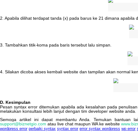
2
.
Apabila
dilihat
terdapat
tanda
(
x
)
pada
barus
ke
21
dimana
apabila
d
3
.
Tambahkan
titik
-
koma
pada
baris
tersebut
lalu
simpan
.
4
.
Silakan
dicoba
akses
kembali
website
dan
tampilan
akan
normal
kem
D
.
Kesimpulan
Pesan
syntax
error
ditemukan
apabila
ada
kesalahan
pada
penulisan
melakukan
konsultasi
lebih
lanjut
dengan
tim
developer
website
anda
.
Semoga
artikel
ini
dapat
membantu
Anda
.
Temukan
bantuan
la
support
@
biznetgio
.
com
atau
live
chat
maupun
WA
ke
website
www
.
biz
wordpress error
perbaiki syntax
syntax error
error syntax wordpress
wp error