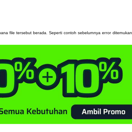
mana
file
tersebut
berada
.
Seperti
contoh
sebelumnya
error
ditemuka