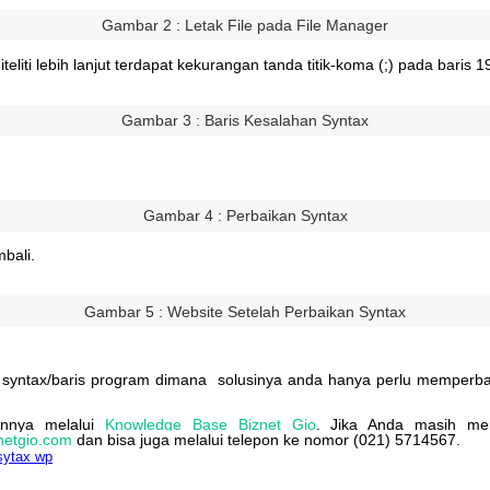
Gambar
2
:
Letak
File
pada
File
Manager
iteliti
lebih
lanjut
terdapat
kekurangan
tanda
titik
-
koma
(
;
)
pada
baris
1
Gambar
3
:
Baris
Kesalahan
Syntax
Gambar
4
:
Perbaikan
Syntax
bali
.
Gambar
5
:
Website
Setelah
Perbaikan
Syntax
syntax
/
baris
program
dimana
solusinya
anda
hanya
perlu
memperba
innya
melalui
Knowledge
Base
Biznet
Gio
.
Jika
Anda
masih
mem
netgio
.
com
dan
bisa
juga
melalui
telepon
ke
nomor
(
021
)
5714567
.
sytax wp