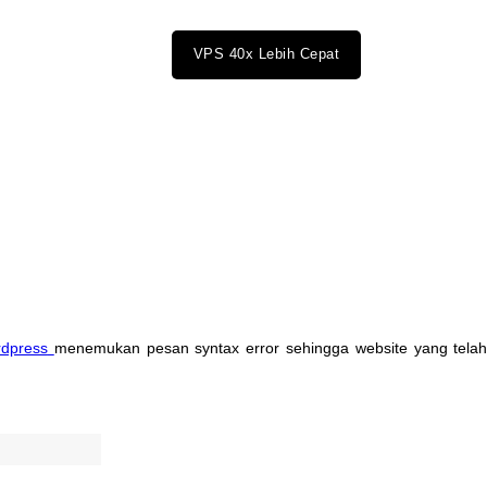
VPS 40x Lebih Cepat
dpress
menemukan
pesan
syntax
error
sehingga
website
yang
tela