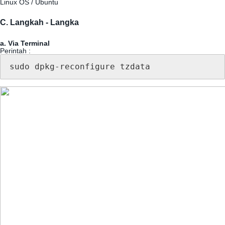
Linux
OS
/
Ubuntu
C
.
Langkah
-
Langka
a
.
Via
Terminal
Perintah
:
sudo
dpkg
-
reconfigure
tzdata