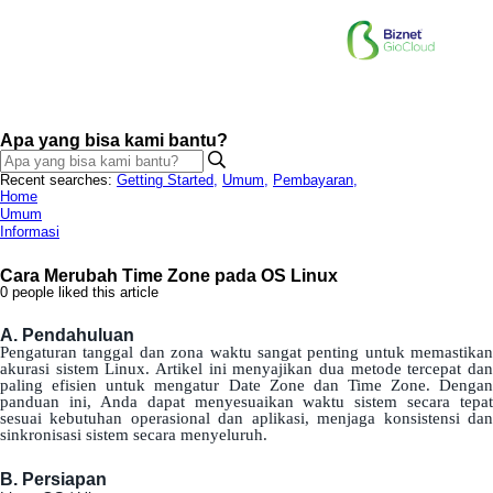
Apa yang bisa kami bantu?
Recent searches:
Getting Started
,
Umum
,
Pembayaran
,
Home
Umum
Informasi
Cara Merubah Time Zone pada OS Linux
0 people liked this article
A
.
Pendahuluan
Pengaturan
tanggal
dan
zona
waktu
sangat
penting
untuk
memastikan
akurasi
sistem
Linux
.
Artikel
ini
menyajikan
dua
metode
tercepat
da
paling
efisien
untuk
mengatur
Date
Zone
dan
Time
Zone
.
Denga
panduan
ini
,
Anda
dapat
menyesuaikan
waktu
sistem
secara
tepat
sesuai
kebutuhan
operasional
dan
aplikasi
,
menjaga
konsistensi
da
sinkronisasi
sistem
secara
menyeluruh
.
B
.
Persiapan