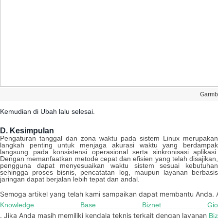
Garmb
Kemudian
di
Ubah
lalu
selesai
.
D
.
Kesimpulan
Pengaturan
tanggal
dan
zona
waktu
pada
sistem
Linux
merupakan
langkah
penting
untuk
menjaga
akurasi
waktu
yang
berdampa
langsung
pada
konsistensi
operasional
serta
sinkronisasi
aplikasi
.
Dengan
memanfaatkan
metode
cepat
dan
efisien
yang
telah
disajikan
,
pengguna
dapat
menyesuaikan
waktu
sistem
sesuai
kebutuha
sehingga
proses
bisnis
,
pencatatan
log
,
maupun
layanan
berbasi
jaringan
dapat
berjalan
lebih
tepat
dan
andal
.
Semoga
artikel
yang
telah
kami
sampaikan
dapat
membantu
Anda
.
Knowledge
Base
Biznet
Gio
.
Jika
Anda
masih
memiliki
kendala
teknis
terkait
dengan
layanan
Biz