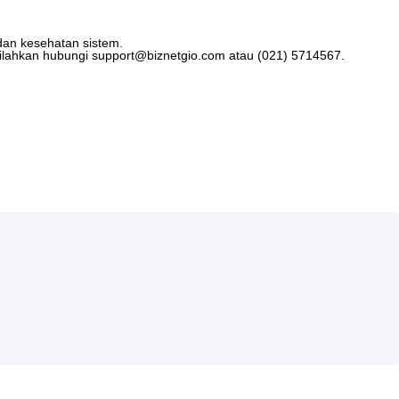
dan
kesehatan
sistem
.
ilahkan
hubungi
support
@
biznetgio
.
com
atau
(
021
)
5714567
.