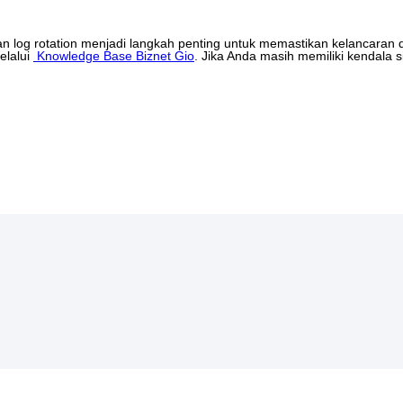
an
log
rotation
menjadi
langkah
penting
untuk
memastikan
kelancaran
elalui
Knowledge
Base
Biznet
Gio
.
Jika
Anda
masih
memiliki
kendala
s