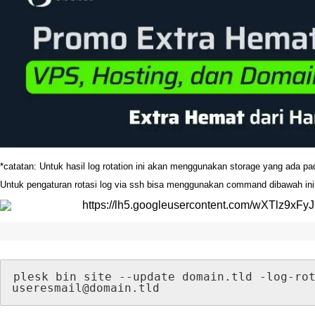
*
catatan
:
Untuk
hasil
log
rotation
ini
akan
menggunakan
storage
yang
ada
pa
Untuk
pengaturan
rotasi
log
via
ssh
bisa
menggunakan
command
dibawah
ini
plesk
bin
site
-
-
update
domain
.
tld
-
log
-
ro
useresmail
@
domain
.
tld