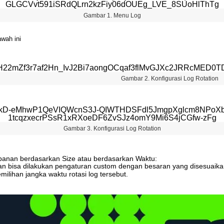
Gambar
1
.
Menu
Log
awah
ini
Gambar
2
.
Konfigurasi
Log
Rotation
Gambar
3
.
Konfigurasi
Log
Rotation
panan
berdasarkan
Size
atau
berdasarkan
Waktu
:
an
bisa
dilakukan
pengaturan
custom
dengan
besaran
yang
disesuaik
milihan
jangka
waktu
rotasi
log
tersebut
.