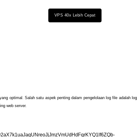
VPS 40x Lebih Cepat
yang
optimal
.
Salah
satu
aspek
penting
dalam
pengelolaan
log
file
adalah
lo
ing
web
server
.