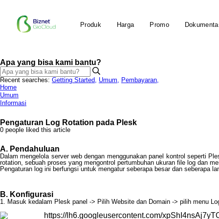
Produk
Harga
Promo
Dokumenta
Apa yang bisa kami bantu?
Recent searches:
Getting Started
,
Umum
,
Pembayaran
,
Home
Umum
Informasi
Pengaturan Log Rotation pada Plesk
0 people liked this article
A
.
Pendahuluan
Dalam
mengelola
server
web
dengan
menggunakan
panel
kontrol
seperti
Ple
rotation
,
sebuah
proses
yang
mengontrol
pertumbuhan
ukuran
file
log
dan
me
Pengaturan
log
ini
berfungsi
untuk
mengatur
seberapa
besar
dan
seberapa
la
B
.
Konfigurasi
1
.
Masuk
kedalam
Plesk
panel
-
>
Pilih
Website
dan
Domain
-
>
pilih
menu
Lo