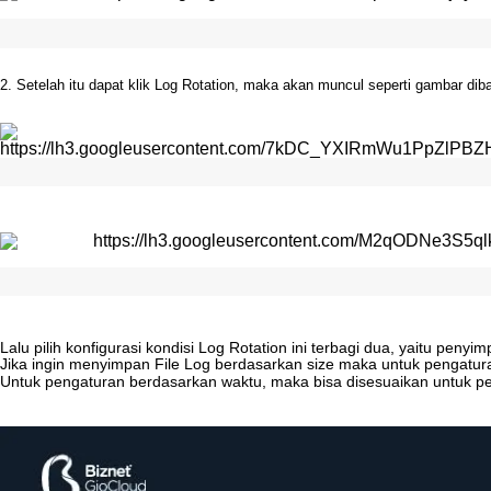
2
.
Setelah
itu
dapat
klik
Log
Rotation
,
maka
akan
muncul
seperti
gambar
dib
Lalu
pilih
konfigurasi
kondisi
Log
Rotation
ini
terbagi
dua
,
yaitu
penyim
Jika
ingin
menyimpan
File
Log
berdasarkan
size
maka
untuk
pengatur
Untuk
pengaturan
berdasarkan
waktu
,
maka
bisa
disesuaikan
untuk
pe