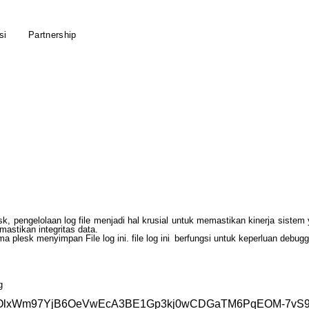
si
Partnership
sk
,
pengelolaan
log
file
menjadi
hal
krusial
untuk
memastikan
kinerja
sistem
mastikan
integritas
data
.
ma
plesk
menyimpan
File
log
ini
.
file
log
ini
berfungsi
untuk
keperluan
debugg
g