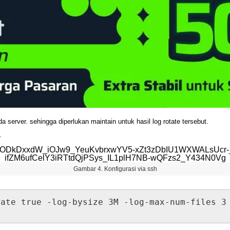
da
server
.
sehingga
diperlukan
maintain
untuk
hasil
log
rotate
tersebut
.
.
Gambar
4
.
Konfigurasi
via
ssh
tate
true
-
log
-
bysize
3M
-
log
-
max
-
num
-
files
3