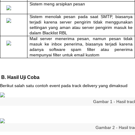
Sistem
meng
arsipkan
pesan
Sistem
menolak
pesan
pada
saat
SMTP
,
biasanya
terjadi
karena
server
pengirim
tidak
menggunakan
settingan
yang
aman
atau
server
pengirim
masuk
ke
dalam
Blacklist
RBL
Mail
server
menerima
pesan
,
namun
pesan
tidak
masuk
ke
inbox
penerima
,
biasanya
terjadi
karena
adanya
software
spam
filter
atau
penerima
mempunyai
filter
untuk
email
kustom
B
.
Hasil
Uji
Coba
Berikut
salah
satu
contoh
event
pada
track
delivery
yang
dimaksud
Gambar
1
-
Hasil
trac
Gambar
2
-
Hasil
tra