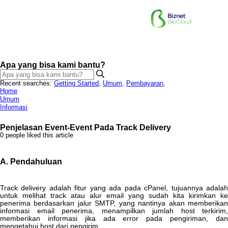
Apa yang bisa kami bantu?
Recent searches:
Getting Started
,
Umum
,
Pembayaran
,
Home
Umum
Informasi
Penjelasan Event-Event Pada Track Delivery
0 people liked this article
A
.
Pendahuluan
Track
delivery
adalah
fitur
yang
ada
pada
cPanel
,
tujuannya
adala
untuk
melihat
track
atau
alur
email
yang
sudah
kita
kirimkan
ke
penerima
berdasarkan
jalur
SMTP
,
yang
nantinya
akan
memberika
informasi
email
penerima
,
menampilkan
jumlah
host
terkirim
,
memberikan
informasi
jika
ada
error
pada
pengiriman
,
da
mengetahui
host
dari
pengirim
.