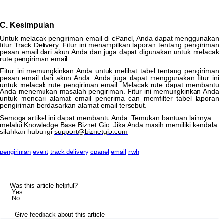
C
.
Kesimpulan
Untuk
melacak
pengiriman
email
di
cPanel
,
Anda
dapat
menggunakan
fitur
Track
Delivery
.
Fitur
ini
menampilkan
laporan
tentang
pengiriman
pesan
email
dari
akun
Anda
dan
juga
dapat
digunakan
untuk
melaca
rute
pengiriman
email
.
Fitur
ini
memungkinkan
Anda
untuk
melihat
tabel
tentang
pengiriman
pesan
email
dari
akun
Anda
.
Anda
juga
dapat
menggunakan
fitur
ini
untuk
melacak
rute
pengiriman
email
.
Melacak
rute
dapat
membantu
Anda
menemukan
masalah
pengiriman
.
Fitur
ini
memungkinkan
Anda
untuk
mencari
alamat
email
penerima
dan
memfilter
tabel
laporan
pengiriman
berdasarkan
alamat
email
tersebut
.
Semoga
artikel
ini
dapat
membantu
Anda
.
Temukan
bantuan
lainnya
melalui
Knowledge
Base
Biznet
Gio
.
Jika
Anda
masih
memiliki
kendala
silahkan
hubungi
support
@
biznetgio
.
com
pengiriman
event
track delivery
cpanel
email
nwh
Was this article helpful?
Yes
No
Give feedback about this article