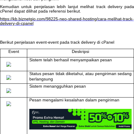
Kemudian
untuk
penjelasan
lebih
lanjut
melihat
track
delivery
pada
cPenel
dapat
dilihat
pada
referensi
berikut
.
https
:
/
/
kb
.
biznetgio
.
com
/
98225
-
neo
-
shared
-
hosting
/
cara
-
melihat
-
track
-
delivery
-
di
-
cpanel
Berikut
penjelasan
event
-
event
pada
track
delivery
di
cPanel
Event
Deskripsi
Sistem
telah
berhasil
menyampaikan
pesan
Status
pesan
tidak
diketahui
,
atau
pengiriman
sedang
berlangsung
Sistem
menangguhkan
pesan
Pesan
mengalami
kesalahan
dalam
pengiriman