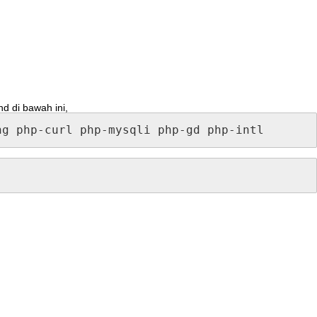
nd
di
bawah
ini
,
ng
php
-
curl
php
-
mysqli
php
-
gd
php
-
intl