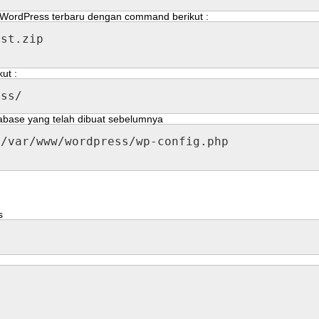
WordPress
terbaru
dengan
command
berikut
:
est
.
zip
kut
:
ess
/
abase
yang
telah
dibuat
sebelumnya
/
var
/
www
/
wordpress
/
wp
-
config
.
php
s