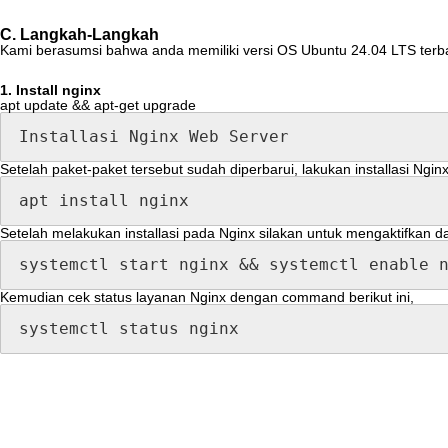
C
.
Langkah
-
Langkah
Kami
berasumsi
bahwa
anda
memiliki
versi
OS
Ubuntu
24
.
04
LTS
terb
1
.
Install
nginx
apt
update
&
&
apt
-
get
upgrade
Installasi
Nginx
Web
Server
Setelah
paket
-
paket
tersebut
sudah
diperbarui
,
lakukan
installasi
Ngin
apt
install
nginx
Setelah
melakukan
installasi
pada
Nginx
silakan
untuk
mengaktifkan
d
systemctl
start
nginx
&
&
systemctl
enable
Kemudian
cek
status
layanan
Nginx
dengan
command
berikut
ini
,
systemctl
status
nginx