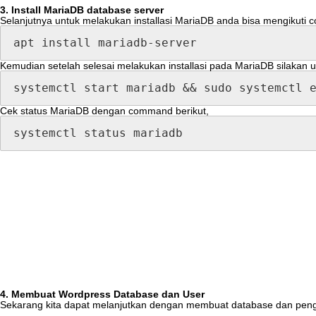
3
.
Install
MariaDB
database
server
Selanjutnya
untuk
melakukan
installasi
MariaDB
anda
bisa
mengikuti
c
apt
install
mariadb
-
server
Kemudian
setelah
selesai
melakukan
installasi
pada
MariaDB
silakan
u
systemctl
start
mariadb
&
&
sudo
systemctl
Cek
status
MariaDB
dengan
command
berikut
,
systemctl
status
mariadb
4
.
Membuat
Wordpress
Database
dan
User
Sekarang
kita
dapat
melanjutkan
dengan
membuat
database
dan
pen