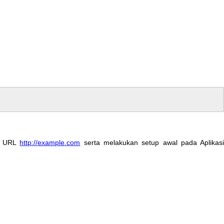
URL
http
:
/
/
example
.
com
serta
melakukan
setup
awal
pada
Aplikas