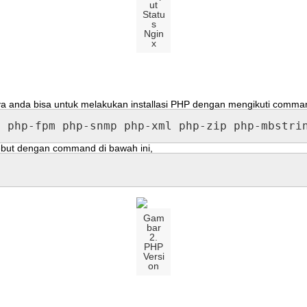
ut
Statu
s
Ngin
x
ya
anda
bisa
untuk
melakukan
installasi
PHP
dengan
mengikuti
comma
p
php
-
fpm
php
-
snmp
php
-
xml
php
-
zip
php
-
mbstri
ebut
dengan
command
di
bawah
ini
,
Gam
bar
2
.
PHP
Versi
on