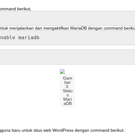
ommand
berikut
,
ntuk
menjalankan
dan
mengaktifkan
MariaDB
dengan
command
beriku
enable
mariadb
Gam
bar
3
.
Statu
s
Mari
aDB
gguna
baru
untuk
situs
web
WordPress
dengan
command
berikut
: