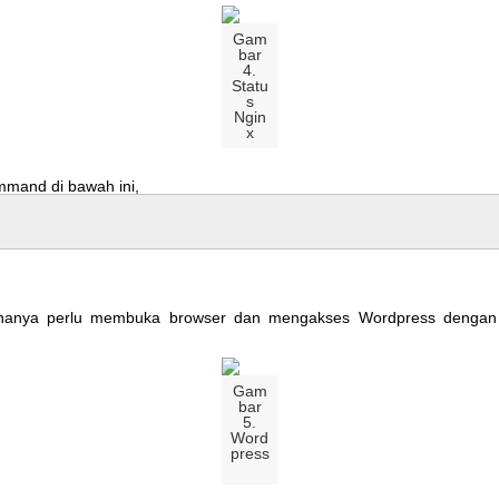
Gam
bar
4
.
Statu
s
Ngin
x
mmand
di
bawah
ini
,
hanya
perlu
membuka
browser
dan
mengakses
Wordpress
dengan
Gam
bar
5
.
Word
press