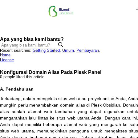
Apa yang bisa kami bantu?
Recent searches:
Getting Started
,
Umum
,
Pembayaran
,
Home
License
Konfigurasi Domain Alias Pada Plesk Panel
0 people liked this article
A
.
Pendahuluan
Terkadang
,
dalam
mengelola
situs
web
atau
proyek
online
Anda
,
And
mungkin
perlu
menambahkan
domain
alias
di
Plesk
Obsidian
.
Domain
alias
adalah
alamat
web
tambahan
yang
dapat
digunakan
untuk
mengarahkan
lalu
lintas
ke
situs
web
utama
Anda
.
Dengan
cara
ini
Anda
dapat
memiliki
beberapa
alamat
web
yang
mengarah
ke
sat
situs
web
utama
,
memungkinkan
pengguna
untuk
mengakses
situ
Anda
dengan
berbagai
nama
domain
.
Dalam
artikel
ini
,
kami
aka