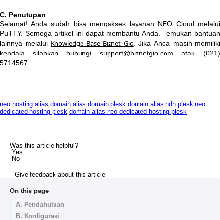
C
.
Penutupan
Selamat
!
Anda
sudah
bisa
mengakses
layanan
NEO
Cloud
melalui
PuTTY
.
Semoga
artikel
ini
dapat
membantu
Anda
.
Temukan
bantuan
Knowledge
Base
Biznet
Gio
lainnya
melalui
.
Jika
Anda
masih
memilik
kendala
silahkan
hubungi
support
@
biznetgio
.
com
atau
(
021
5714567
.
neo hosting
alias domain
alias domain plesk
domain alias ndh plesk
neo
dedicated hosting plesk
domain alias neo dedicated hosting plesk
Was this article helpful?
Yes
No
Give feedback about this article
On this page
A. Pendahuluan
B. Konfigurasi