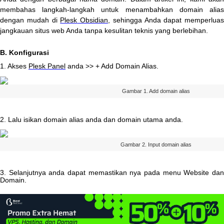
membahas
langkah
-
langkah
untuk
menambahkan
domain
alia
dengan
mudah
di
Plesk
Obsidian
,
sehingga
Anda
dapat
memperluas
jangkauan
situs
web
Anda
tanpa
kesulitan
teknis
yang
berlebihan
.
B
.
Konfigurasi
1
.
Akses
Plesk
Panel
anda
>
>
+
Add
Domain
Alias
.
Gambar
1
.
Add
domain
alias
2
.
Lalu
isikan
domain
alias
anda
dan
domain
utama
anda
.
Gambar
2
.
Input
domain
alias
3
.
Selanjutnya
anda
dapat
memastikan
nya
pada
menu
Website
da
Domain
.