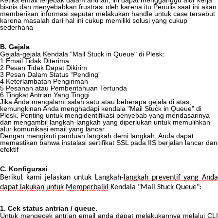
Ketika
email
terjebak
dalam
antrian
,
ini
dapat
mengganggu
alur
kerja
bisnis
dan
menyebabkan
frustrasi
oleh
karena
itu
Penulis
saat
ini
akan
memberikan
informasi
seputar
melakukan
handle
untuk
case
tersebut
karena
masalah
dari
hal
ini
cukup
memiliki
solusi
yang
cukup
sederhana
B
.
Gejala
Gejala
-
gejala
Kendala
"
Mail
Stuck
in
Queue
"
di
Plesk
:
1
Email
Tidak
Diterima
2
Pesan
Tidak
Dapat
Dikirim
3
Pesan
Dalam
Status
“
Pending
”
4
Keterlambatan
Pengiriman
5
Pesanan
atau
Pemberitahuan
Tertunda
6
Tingkat
Antrian
Yang
Tinggi
Jika
Anda
mengalami
salah
satu
atau
beberapa
gejala
di
atas
,
kemungkinan
Anda
menghadapi
kendala
"
Mail
Stuck
in
Queue
"
di
Plesk
.
Penting
untuk
mengidentifikasi
penyebab
yang
mendasarinya
dan
mengambil
langkah
-
langkah
yang
diperlukan
untuk
memulihkan
alur
komunikasi
email
yang
lancar
.
Dengan
mengikuti
panduan
langkah
demi
langkah
,
Anda
dapat
memastikan
bahwa
instalasi
sertifikat
SSL
pada
IIS
berjalan
lancar
dan
efektif
C
.
Konfigurasi
Berikut
kami
jelaskan
untuk
Langkah
-
langkah
preventif
yang
And
dapat
lakukan
untuk
Memperbaiki
Kendala
"
Mail
Stuck
Queue
"
:
1
.
Cek
status
antrian
/
queue
.
Untuk
mengecek
antrian
email
anda
dapat
melakukannya
melalui
CLI