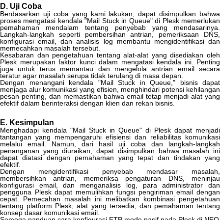
D
.
Uji
Coba
Berdasarkan
uji
coba
yang
kami
lakukan
,
dapat
disimpulkan
bahwa
proses
mengatasi
kendala
"
Mail
Stuck
in
Queue
"
di
Plesk
memerluka
pemahaman
mendalam
tentang
penyebab
yang
mendasarinya
.
Langkah
-
langkah
seperti
pembersihan
antrian
,
pemeriksaan
DNS
konfigurasi
email
,
dan
analisis
log
membantu
mengidentifikasi
da
memecahkan
masalah
tersebut
.
Kesabaran
dan
pengetahuan
tentang
alat
-
alat
yang
disediakan
ole
Plesk
merupakan
faktor
kunci
dalam
mengatasi
kendala
ini
.
Penting
juga
untuk
terus
memantau
dan
mengelola
antrian
email
secara
teratur
agar
masalah
serupa
tidak
terulang
di
masa
depan
.
Dengan
menangani
kendala
"
Mail
Stuck
in
Queue
,
"
bisnis
dapat
menjaga
alur
komunikasi
yang
efisien
,
menghindari
potensi
kehilangan
pesan
penting
,
dan
memastikan
bahwa
email
tetap
menjadi
alat
yang
efektif
dalam
berinteraksi
dengan
klien
dan
rekan
bisnis
.
E
.
Kesimpulan
Menghadapi
kendala
"
Mail
Stuck
in
Queue
"
di
Plesk
dapat
menjadi
tantangan
yang
mempengaruhi
efisiensi
dan
reliabilitas
komunikasi
melalui
email
.
Namun
,
dari
hasil
uji
coba
dan
langkah
-
langkah
penanganan
yang
diuraikan
,
dapat
disimpulkan
bahwa
masalah
in
dapat
diatasi
dengan
pemahaman
yang
tepat
dan
tindakan
yang
efektif
.
Dengan
mengidentifikasi
penyebab
mendasar
masalah
,
membersihkan
antrian
,
memeriksa
pengaturan
DNS
,
meninja
konfigurasi
email
,
dan
menganalisis
log
,
para
administrator
da
pengguna
Plesk
dapat
memulihkan
fungsi
pengiriman
email
denga
cepat
.
Pemecahan
masalah
ini
melibatkan
kombinasi
pengetahuan
tentang
platform
Plesk
,
alat
yang
tersedia
,
dan
pemahaman
tentang
konsep
dasar
komunikasi
email
.
Semoga
panduan
cara
konfigurasi
FTP
mode
pasif
pada
Plesk
di
NEO