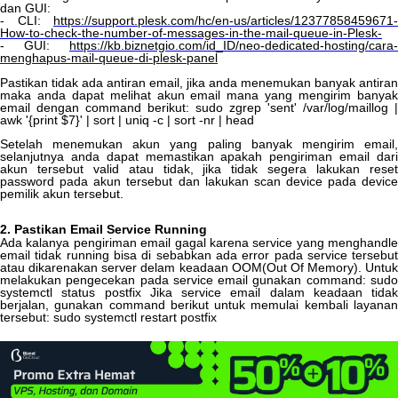
dan
GUI
:
-
CLI
:
https
:
/
/
support
.
plesk
.
com
/
hc
/
en
-
us
/
articles
/
12377858459671
-
How
-
to
-
check
-
the
-
number
-
of
-
messages
-
in
-
the
-
mail
-
queue
-
in
-
Plesk
-
-
GUI
:
https
:
/
/
kb
.
biznetgio
.
com
/
id_ID
/
neo
-
dedicated
-
hosting
/
cara
-
menghapus
-
mail
-
queue
-
di
-
plesk
-
panel
Pastikan
tidak
ada
antiran
email
,
jika
anda
menemukan
banyak
antiran
maka
anda
dapat
melihat
akun
email
mana
yang
mengirim
banya
email
dengan
command
berikut
:
sudo
zgrep
'
sent
'
/
var
/
log
/
maillog
|
awk
'
{
print
$
7
}
'
|
sort
|
uniq
-
c
|
sort
-
nr
|
head
Setelah
menemukan
akun
yang
paling
banyak
mengirim
email
selanjutnya
anda
dapat
memastikan
apakah
pengiriman
email
dar
akun
tersebut
valid
atau
tidak
,
jika
tidak
segera
lakukan
rese
password
pada
akun
tersebut
dan
lakukan
scan
device
pada
devic
pemilik
akun
tersebut
.
2
.
Pastikan
Email
Service
Running
Ada
kalanya
pengiriman
email
gagal
karena
service
yang
menghandle
email
tidak
running
bisa
di
sebabkan
ada
error
pada
service
tersebu
atau
dikarenakan
server
delam
keadaan
OOM
(
Out
Of
Memory
)
.
Untuk
melakukan
pengecekan
pada
service
email
gunakan
command
:
sud
systemctl
status
postfix
Jika
service
email
dalam
keadaan
tidak
berjalan
,
gunakan
command
berikut
untuk
memulai
kembali
layana
tersebut
:
sudo
systemctl
restart
postfix