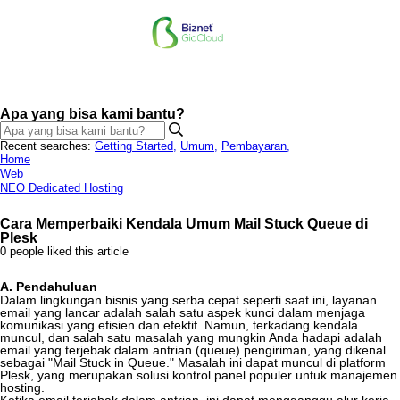
Apa yang bisa kami bantu?
Recent searches:
Getting Started
,
Umum
,
Pembayaran
,
Home
Web
NEO Dedicated Hosting
Cara Memperbaiki Kendala Umum Mail Stuck Queue di
Plesk
0 people liked this article
A
.
Pendahuluan
Dalam
lingkungan
bisnis
yang
serba
cepat
seperti
saat
ini
,
layanan
email
yang
lancar
adalah
salah
satu
aspek
kunci
dalam
menjaga
komunikasi
yang
efisien
dan
efektif
.
Namun
,
terkadang
kendala
muncul
,
dan
salah
satu
masalah
yang
mungkin
Anda
hadapi
adalah
email
yang
terjebak
dalam
antrian
(
queue
)
pengiriman
,
yang
dikenal
sebagai
"
Mail
Stuck
in
Queue
.
"
Masalah
ini
dapat
muncul
di
platform
Plesk
,
yang
merupakan
solusi
kontrol
panel
populer
untuk
manajemen
hosting
.