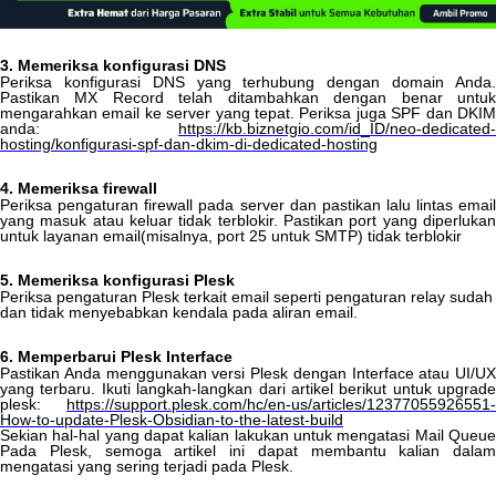
3
.
Memeriksa
konfigurasi
DNS
Periksa
konfigurasi
DNS
yang
terhubung
dengan
domain
Anda
Pastikan
MX
Record
telah
ditambahkan
dengan
benar
untu
mengarahkan
email
ke
server
yang
tepat
.
Periksa
juga
SPF
dan
DKI
anda
:
https
:
/
/
kb
.
biznetgio
.
com
/
id_ID
/
neo
-
dedicated
-
hosting
/
konfigurasi
-
spf
-
dan
-
dkim
-
di
-
dedicated
-
hosting
4
.
Memeriksa
firewall
Periksa
pengaturan
firewall
pada
server
dan
pastikan
lalu
lintas
emai
yang
masuk
atau
keluar
tidak
terblokir
.
Pastikan
port
yang
diperluka
untuk
layanan
email
(
misalnya
,
port
25
untuk
SMTP
)
tidak
terblokir
5
.
Memeriksa
konfigurasi
Plesk
Periksa
pengaturan
Plesk
terkait
email
seperti
pengaturan
relay
sudah
dan
tidak
menyebabkan
kendala
pada
aliran
email
.
6
.
Memperbarui
Plesk
Interface
Pastikan
Anda
menggunakan
versi
Plesk
dengan
Interface
atau
UI
/
UX
yang
terbaru
.
Ikuti
langkah
-
langkan
dari
artikel
berikut
untuk
upgrade
plesk
:
https
:
/
/
support
.
plesk
.
com
/
hc
/
en
-
us
/
articles
/
12377055926551
-
How
-
to
-
update
-
Plesk
-
Obsidian
-
to
-
the
-
latest
-
build
Sekian
hal
-
hal
yang
dapat
kalian
lakukan
untuk
mengatasi
Mail
Queu
Pada
Plesk
,
semoga
artikel
ini
dapat
membantu
kalian
dalam
mengatasi
yang
sering
terjadi
pada
Plesk
.