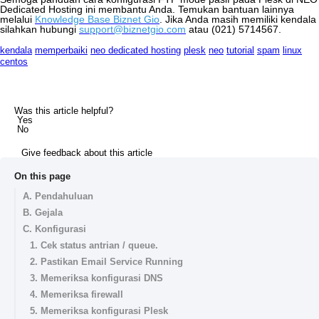
Dedicated
Hosting
ini
membantu
Anda
.
Temukan
bantuan
lainnya
melalui
Knowledge
Base
Biznet
Gio
.
Jika
Anda
masih
memiliki
kendala
silahkan
hubungi
support
@
biznetgio
.
com
atau
(
021
)
5714567
.
kendala
memperbaiki
neo dedicated hosting
plesk
neo
tutorial
spam
linux
centos
Was this article helpful?
Yes
No
Give feedback about this article
On this page
A. Pendahuluan
B. Gejala
C. Konfigurasi
1. Cek status antrian / queue.
2. Pastikan Email Service Running
3. Memeriksa konfigurasi DNS
4. Memeriksa firewall
5. Memeriksa konfigurasi Plesk