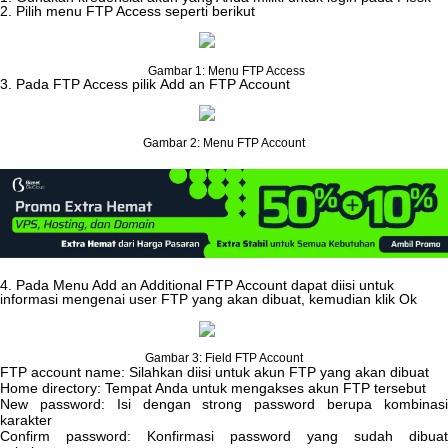
2
.
Pilih
menu
FTP
Access
seperti
berikut
Gambar
1
:
Menu
FTP
Access
3
.
Pada
FTP
Access
pilik
Add
an
FTP
Account
Gambar
2
:
Menu
FTP
Account
4
.
Pada
Menu
Add
an
Additional
FTP
Account
dapat
diisi
untuk
informasi
mengenai
user
FTP
yang
akan
dibuat
,
kemudian
klik
Ok
Gambar
3
:
Field
FTP
Account
FTP
account
name
:
Silahkan
diisi
untuk
akun
FTP
yang
akan
dibuat
Home
directory
:
Tempat
Anda
untuk
mengakses
akun
FTP
tersebut
New
password
:
Isi
dengan
strong
password
berupa
kombinas
karakter
Confirm
password
:
Konfirmasi
password
yang
sudah
dibuat