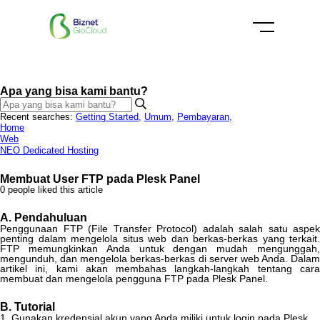
Apa yang bisa kami bantu?
Recent searches:
Getting Started
,
Umum
,
Pembayaran
,
Home
Web
NEO Dedicated Hosting
Membuat User FTP pada Plesk Panel
0 people liked this article
A
.
Pendahuluan
Penggunaan
FTP
(
File
Transfer
Protocol
)
adalah
salah
satu
aspek
penting
dalam
mengelola
situs
web
dan
berkas
-
berkas
yang
terkait
.
FTP
memungkinkan
Anda
untuk
dengan
mudah
mengunggah
mengunduh
,
dan
mengelola
berkas
-
berkas
di
server
web
Anda
.
Dalam
artikel
ini
,
kami
akan
membahas
langkah
-
langkah
tentang
car
membuat
dan
mengelola
pengguna
FTP
pada
Plesk
Panel
.
B
.
Tutorial
1
.
Gunakan
kredensial
akun
yang
Anda
miliki
untuk
login
pada
Plesk