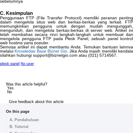
sebelumnya
C
.
Kesimpulan
Penggunaan
FTP
(
File
Transfer
Protocol
)
memiliki
peranan
pentin
dalam
mengelola
situs
web
dan
berkas
-
berkas
yang
terkait
.
FTP
memungkinkan
pengguna
untuk
dengan
mudah
mengunggah
mengunduh
,
dan
mengelola
berkas
-
berkas
di
server
web
.
Artikel
ini
telah
membahas
secara
rinci
langkah
-
langkah
untuk
membuat
da
mengelola
pengguna
FTP
pada
Plesk
Panel
,
sebuah
panel
kontrol
web
hosting
yang
populer
.
Semoga
artikel
ini
dapat
membantu
Anda
.
Temukan
bantuan
lainnya
melalui
Knowledge
Base
Biznet
Gio
.
Jika
Anda
masih
memiliki
kendal
silahkan
hubungi
support
@
biznetgio
.
com
atau
(
021
)
5714567
.
plesk panel
ftp user
Was this article helpful?
Yes
No
Give feedback about this article
On this page
A. Pendahuluan
B. Tutorial