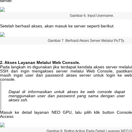
server
.
Gambar
6
.
Input
Username
.
Setelah
berhasil
akses
,
akan
masuk
ke
server
seperti
berikut
.
Gambar
7
.
Berhasil
Akses
Server
Melalui
PuTTy
.
2
.
Akses
Layanan
Melalui
Web
Console
.
Pada
langkah
ini
digunakan
jika
terdapat
kendala
akses
server
melalu
SSH
dan
ingin
mengakses
server
melalui
Web
Console
,
pastikan
masih
ingat
user
dan
password
akses
server
untuk
login
ke
we
console
.
Dapat
di
informasikan
untuk
akses
ke
web
console
dapat
menggunakan
user
dan
password
yang
sama
dengan
user
akses
ssh
.
Masuk
ke
detail
layanan
NEO
GPU
,
lalu
pilih
klik
button
Consol
Access
:
Gambar
8
.
Button
Action
Pada
Detail
Layanan
NEO
G