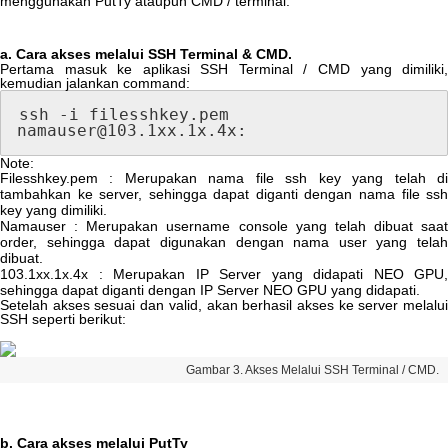
menggunakan
PutTy
ataupun
CMD
/
terminal
.
a
.
Cara
akses
melalui
SSH
Terminal
&
CMD
.
Pertama
masuk
ke
aplikasi
SSH
Terminal
/
CMD
yang
dimiliki
kemudian
jalankan
command
:
ssh
-
i
filesshkey
.
pem
namauser
@
103
.
1xx
.
1x
.
4x
:
Note
:
Filesshkey
.
pem
:
Merupakan
nama
file
ssh
key
yang
telah
d
tambahkan
ke
server
,
sehingga
dapat
diganti
dengan
nama
file
ss
key
yang
dimiliki
.
Namauser
:
Merupakan
username
console
yang
telah
dibuat
saat
order
,
sehingga
dapat
digunakan
dengan
nama
user
yang
telah
dibuat
.
103
.
1xx
.
1x
.
4x
:
Merupakan
IP
Server
yang
didapati
NEO
GPU
,
sehingga
dapat
diganti
dengan
IP
Server
NEO
GPU
yang
didapati
.
Setelah
akses
sesuai
dan
valid
,
akan
berhasil
akses
ke
server
melalu
SSH
seperti
berikut
:
Gambar
3
.
Akses
Melalui
SSH
Terminal
/
CMD
.
b
.
Cara
akses
melalui
PutTy