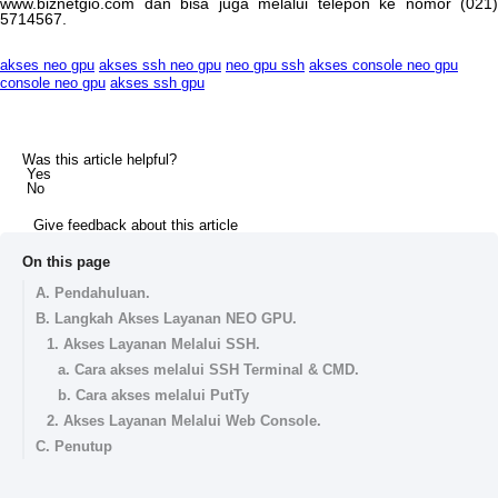
www
.
biznetgio
.
com
dan
bisa
juga
melalui
telepon
ke
nomor
(
021
)
5714567
.
akses neo gpu
akses ssh neo gpu
neo gpu ssh
akses console neo gpu
console neo gpu
akses ssh gpu
Was this article helpful?
Yes
No
Give feedback about this article
On this page
A. Pendahuluan.
B. Langkah Akses Layanan NEO GPU.
1. Akses Layanan Melalui SSH.
a. Cara akses melalui SSH Terminal & CMD.
b. Cara akses melalui PutTy
2. Akses Layanan Melalui Web Console.
C. Penutup