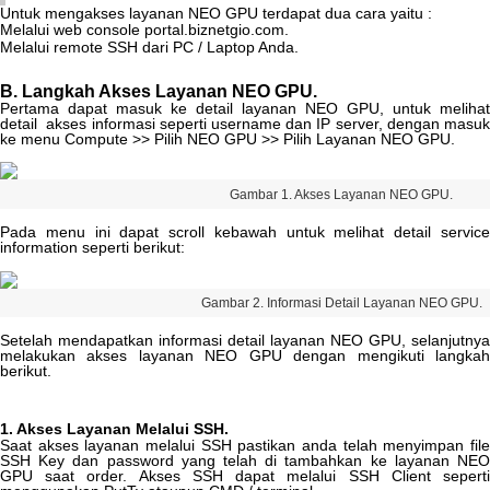
Untuk
mengakses
layanan
NEO
GPU
terdapat
dua
cara
yaitu
:
Melalui
web
console
portal
.
biznetgio
.
com
.
Melalui
remote
SSH
dari
PC
/
Laptop
Anda
.
B
.
Langkah
Akses
Layanan
NEO
GPU
.
Pertama
dapat
masuk
ke
detail
layanan
NEO
GPU
,
untuk
melihat
detail
akses
informasi
seperti
username
dan
IP
server
,
dengan
masu
ke
menu
Compute
>
>
Pilih
NEO
GPU
>
>
Pilih
Layanan
NEO
GPU
.
Gambar
1
.
Akses
Layanan
NEO
GPU
.
Pada
menu
ini
dapat
scroll
kebawah
untuk
melihat
detail
servic
information
seperti
berikut
:
Gambar
2
.
Informasi
Detail
Layanan
NEO
GPU
.
Setelah
mendapatkan
informasi
detail
layanan
NEO
GPU
,
selanjutnya
melakukan
akses
layanan
NEO
GPU
dengan
mengikuti
langka
berikut
.
1
.
Akses
Layanan
Melalui
SSH
.
Saat
akses
layanan
melalui
SSH
pastikan
anda
telah
menyimpan
fil
SSH
Key
dan
password
yang
telah
di
tambahkan
ke
layanan
NE
GPU
saat
order
.
Akses
SSH
dapat
melalui
SSH
Client
sepert