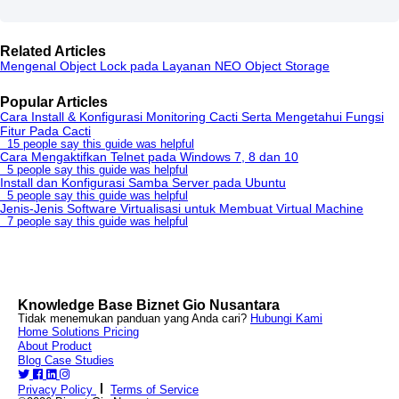
Related Articles
Mengenal Object Lock pada Layanan NEO Object Storage
Popular Articles
Cara Install & Konfigurasi Monitoring Cacti Serta Mengetahui Fungsi
Fitur Pada Cacti
15 people say this guide was helpful
Cara Mengaktifkan Telnet pada Windows 7, 8 dan 10
5 people say this guide was helpful
Install dan Konfigurasi Samba Server pada Ubuntu
5 people say this guide was helpful
Jenis-Jenis Software Virtualisasi untuk Membuat Virtual Machine
7 people say this guide was helpful
Knowledge Base Biznet Gio Nusantara
Tidak menemukan panduan yang Anda cari?
Hubungi Kami
Home
Solutions
Pricing
About
Product
Blog
Case Studies
Privacy Policy
Terms of Service