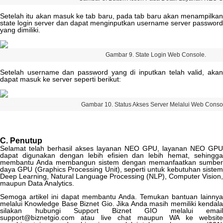
Setelah
itu
akan
masuk
ke
tab
baru
,
pada
tab
baru
akan
menampilka
state
login
server
dan
dapat
menginputkan
username
server
password
yang
dimiliki
.
Gambar
9
.
State
Login
Web
Console
.
Setelah
username
dan
password
yang
di
inputkan
telah
valid
,
aka
dapat
masuk
ke
server
seperti
berikut
:
Gambar
10
.
Status
Akses
Server
Melalui
Web
Conso
C
.
Penutup
Selamat
telah
berhasil
akses
layanan
NEO
GPU
,
layanan
NEO
GPU
dapat
digunakan
dengan
lebih
efisien
dan
lebih
hemat
,
sehingga
membantu
Anda
membangun
sistem
dengan
memanfaatkan
sumber
daya
GPU
(
Graphics
Processing
Unit
)
,
seperti
untuk
kebutuhan
sistem
Deep
Learning
,
Natural
Language
Processing
(
NLP
)
,
Computer
Vision
,
maupun
Data
Analytics
.
Semoga
artikel
ini
dapat
membantu
Anda
.
Temukan
bantuan
lainnya
melalui
Knowledge
Base
Biznet
Gio
.
Jika
Anda
masih
memiliki
kendal
silakan
hubungi
Support
Biznet
GIO
melalui
email
support
@
biznetgio
.
com
atau
live
chat
maupun
WA
ke
websit