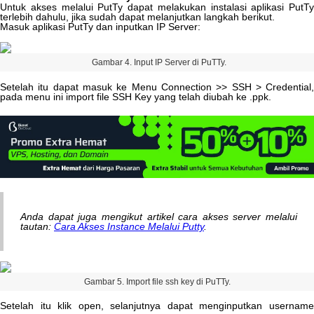
Untuk
akses
melalui
PutTy
dapat
melakukan
instalasi
aplikasi
PutTy
terlebih
dahulu
,
jika
sudah
dapat
melanjutkan
langkah
berikut
.
Masuk
aplikasi
PutTy
dan
inputkan
IP
Server
:
Gambar
4
.
Input
IP
Server
di
PuTTy
.
Setelah
itu
dapat
masuk
ke
Menu
Connection
>
>
SSH
>
Credential
pada
menu
ini
import
file
SSH
Key
yang
telah
diubah
ke
.
ppk
.
Anda
dapat
juga
mengikut
artikel
cara
akses
server
melalui
tautan
:
Cara
Akses
Instance
Melalui
Putty
.
Gambar
5
.
Import
file
ssh
key
di
PuTTy
.
Setelah
itu
klik
open
,
selanjutnya
dapat
menginputkan
usernam