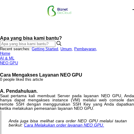
Apa yang bisa kami bantu?
Recent searches:
Getting Started
,
Umum
,
Pembayaran
,
Home
AI & ML
NEO GPU
Cara Mengakses Layanan NEO GPU
0 people liked this article
A
.
Pendahuluan
.
Saat
pertama
kali
membuat
Server
pada
layanan
NEO
GPU
,
And
hanya
dapat
mengakses
instance
(
VM
)
melalui
web
console
dan
remote
SSH
dengan
menggunakan
SSH
Key
yang
Anda
dapatkan
ketika
melakukan
pemesanan
layanan
NEO
GPU
.
Anda
juga
bisa
melihat
cara
order
NEO
GPU
melalui
tautan
berikut
:
Cara
Melakukan
order
layanan
NEO
GPU
.