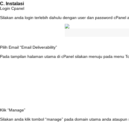
C
.
Instalasi
Login
Cpanel
Silakan
anda
login
terlebih
dahulu
dengan
user
dan
password
cPanel
Pilih
Email
“
Email
Deliverability
”
Pada
tampilan
halaman
utama
di
cPanel
silakan
menuju
pada
menu
T
Klik
“
Manage
”
Silakan
anda
klik
tombol
“
manage
”
pada
domain
utama
anda
ataupun