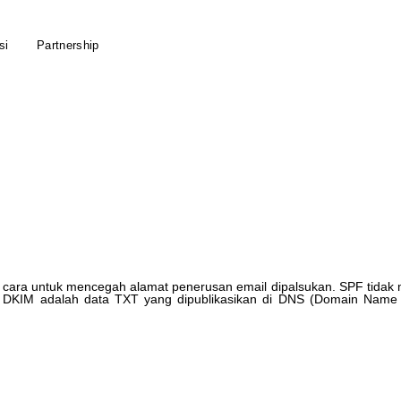
si
Partnership
cara
untuk
mencegah
alamat
penerusan
email
dipalsukan
.
SPF
tidak
DKIM
adalah
data
TXT
yang
dipublikasikan
di
DNS
(
Domain
Name