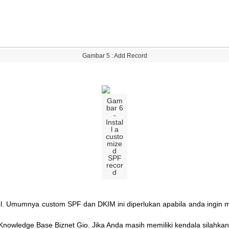
Gambar
5
:
Add
Record
Gam
bar
6
-
Instal
l
a
custo
mize
d
SPF
recor
d
l
.
Umumnya
custom
SPF
dan
DKIM
ini
diperlukan
apabila
anda
ingin
m
Knowledge
Base
Biznet
Gio
.
Jika
Anda
masih
memiliki
kendala
silahkan