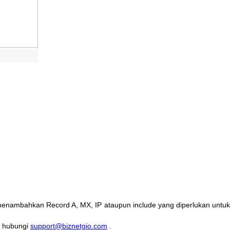
enambahkan
Record
A
,
MX
,
IP
ataupun
include
yang
diperlukan
untu
hubungi
support
@
biznetgio
.
com
.