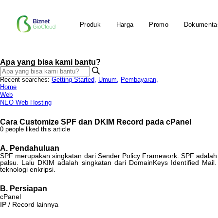
Produk
Harga
Promo
Dokumenta
Apa yang bisa kami bantu?
Recent searches:
Getting Started
,
Umum
,
Pembayaran
,
Home
Web
NEO Web Hosting
Cara Customize SPF dan DKIM Record pada cPanel
0 people liked this article
A
.
Pendahuluan
SPF
merupakan
singkatan
dari
Sender
Policy
Framework
.
SPF
adalah
palsu
.
Lalu
DKIM
adalah
singkatan
dari
DomainKeys
Identified
Mail
.
teknologi
enkripsi
.
B
.
Persiapan
cPanel
IP
/
Record
lainnya