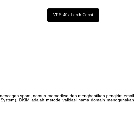
VPS 40x Lebih Cepat
mencegah
spam
,
namun
memeriksa
dan
menghentikan
pengirim
emai
System
)
.
DKIM
adalah
metode
validasi
nama
domain
menggunaka