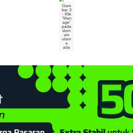
Gam
bar
3
-
Klik
“
Man
age
”
pada
dom
ain
utam
a
ada