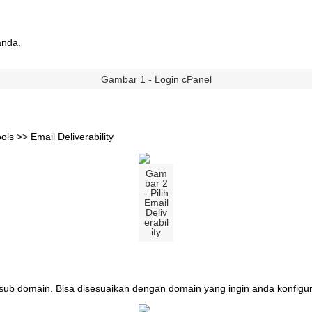
anda
.
Gambar
1
-
Login
cPanel
ools
>
>
Email
Deliverability
Gam
bar
2
-
Pilih
Email
Deliv
erabil
ity
sub
domain
.
Bisa
disesuaikan
dengan
domain
yang
ingin
anda
konfigu