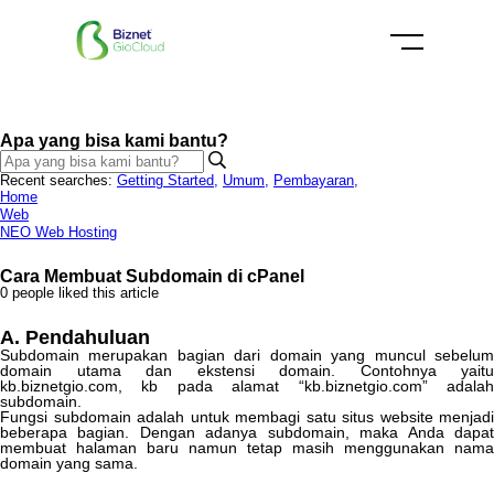
Apa yang bisa kami bantu?
Recent searches:
Getting Started
,
Umum
,
Pembayaran
,
Home
Web
NEO Web Hosting
Cara Membuat Subdomain di cPanel
0 people liked this article
A
.
Pendahuluan
Subdomain
merupakan
bagian
dari
domain
yang
muncul
sebelu
domain
utama
dan
ekstensi
domain
.
Contohnya
yaitu
kb
.
biznetgio
.
com
,
kb
pada
alamat
“
kb
.
biznetgio
.
com
”
adala
subdomain
.
Fungsi
subdomain
adalah
untuk
membagi
satu
situs
website
menjadi
beberapa
bagian
.
Dengan
adanya
subdomain
,
maka
Anda
dapa
membuat
halaman
baru
namun
tetap
masih
menggunakan
nama
domain
yang
sama
.