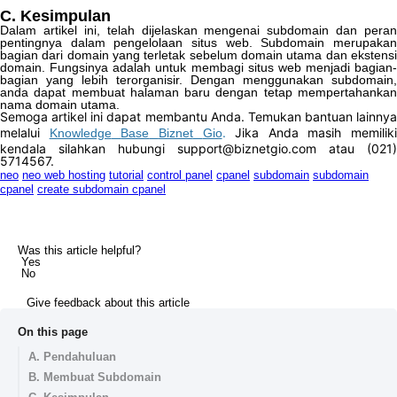
C
.
Kesimpulan
Dalam
artikel
ini
,
telah
dijelaskan
mengenai
subdomain
dan
peran
pentingnya
dalam
pengelolaan
situs
web
.
Subdomain
merupaka
bagian
dari
domain
yang
terletak
sebelum
domain
utama
dan
ekstens
domain
.
Fungsinya
adalah
untuk
membagi
situs
web
menjadi
bagian
-
bagian
yang
lebih
terorganisir
.
Dengan
menggunakan
subdomain
,
anda
dapat
membuat
halaman
baru
dengan
tetap
mempertahanka
nama
domain
utama
.
Semoga
artikel
ini
dapat
membantu
Anda
.
Temukan
bantuan
lainnya
melalui
.
Jika
Anda
masih
memiliki
Knowledge
Base
Biznet
Gio
kendala
silahkan
hubungi
support
@
biznetgio
.
com
atau
(
021
)
5714567
.
neo
neo web hosting
tutorial
control panel
cpanel
subdomain
subdomain
cpanel
create subdomain cpanel
Was this article helpful?
Yes
No
Give feedback about this article
On this page
A. Pendahuluan
B. Membuat Subdomain