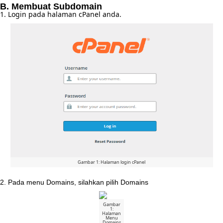
B
.
Membuat
Subdomain
1
.
Login
pada
halaman
cPanel
anda
.
Gambar
1
:
Halaman
login
cPanel
2
.
Pada
menu
Domains
,
silahkan
pilih
Domains
Gambar
1
:
Halaman
Menu
Domains