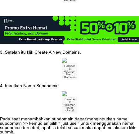
3
.
Setelah
itu
klik
Create
A
New
Domains
.
Gambar
1
:
Halaman
Menu
Domains
4
.
Inputkan
Nama
Subdomain
.
Gambar
1
:
Halaman
login
cPanel
Pada
saat
menambahkan
subdomain
dapat
menginputkan
nama
subdomain
>
>
kemudian
pilih
“
just
use
”
untuk
menggunakan
nama
subdomain
tersebut
,
apabila
telah
sesuai
maka
dapat
melakukan
klik
submit
.