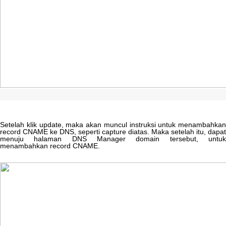
Setelah
klik
update
,
maka
akan
muncul
instruksi
untuk
menambahkan
record
CNAME
ke
DNS
,
seperti
capture
diatas
.
Maka
setelah
itu
,
dapat
menuju
halaman
DNS
Manager
domain
tersebut
,
untu
menambahkan
record
CNAME
.