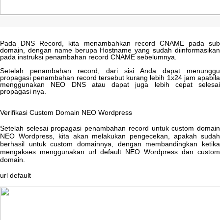
Pada
DNS
Record
,
kita
menambahkan
record
CNAME
pada
sub
domain
,
dengan
name
berupa
Hostname
yang
sudah
diinformasika
pada
instruksi
penambahan
record
CNAME
sebelumnya
.
Setelah
penambahan
record
,
dari
sisi
Anda
dapat
menunggu
propagasi
penambahan
record
tersebut
kurang
lebih
1x24
jam
apabila
menggunakan
NEO
DNS
atau
dapat
juga
lebih
cepat
selesai
propagasi
nya
.
Verifikasi
Cus
to
m
Domain
NEO
Wordpress
Setelah
selesai
propagasi
penambahan
record
untuk
custom
domai
NEO
Wordpress
,
kita
akan
melakukan
pengecekan
,
apakah
suda
berhasil
untuk
custom
domainnya
,
dengan
membandingkan
ketik
mengakses
menggunakan
url
default
NEO
Wordpress
dan
custom
domain
.
url
default