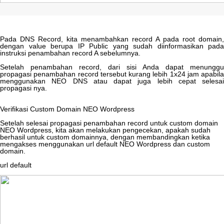
Pada
DNS
Record
,
kita
menambahkan
record
A
pada
root
domain
,
dengan
value
berupa
IP
Public
yang
sudah
diinformasikan
pada
instruksi
penambahan
record
A
sebelumnya
.
Setelah
penambahan
record
,
dari
sisi
Anda
dapat
menunggu
propagasi
penambahan
record
tersebut
kurang
lebih
1x24
jam
apabila
menggunakan
NEO
DNS
atau
dapat
juga
lebih
cepat
selesai
propagasi
nya
.
Verifikasi
Custom
Domain
NEO
Wordpress
Setelah
selesai
propagasi
penambahan
record
untuk
custom
domain
NEO
Wordpress
,
kita
akan
melakukan
pengecekan
,
apakah
sudah
berhasil
untuk
custom
domainnya
,
dengan
membandingkan
ketika
mengakses
menggunakan
url
default
NEO
Wordpress
dan
custom
domain
.
url
default