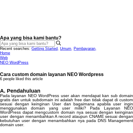
Apa yang bisa kami bantu?
Recent searches:
Getting Started
,
Umum
,
Pembayaran
,
Home
Web
NEO WordPress
Cara custom domain layanan NEO Wordpress
6 people liked this article
A
.
Pendahuluan
Pada
layanan
NEO
WordPress
user
akan
mendapat
kan
sub
domai
gratis
dan
untuk
subdomain
ini
adalah
free
dan
tidak
dapat
di
custom
sesuai
dengan
keinginan
User
dan
bagaimana
apabila
user
ingin
menggunakan
domain
yang
user
miliki
?
Pada
Layanan
NE
WordPress
dapat
mengcustom
domain
nya
sesuai
dengan
keingina
user
dengan
menambahkan
A
record
ataupun
CNAME
sesuai
dengan
kebutuhan
user
dengan
menambahkan
nya
pada
DNS
Management
domain
user
.