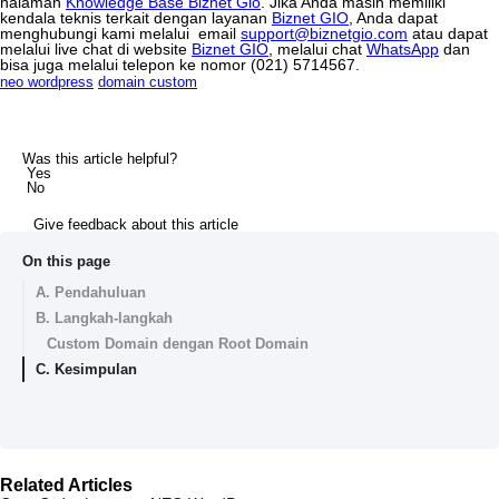
halaman
Knowledge
Base
Biznet
Gio
.
Jika
Anda
masih
memiliki
kendala
teknis
terkait
dengan
layanan
Biznet
GIO
,
Anda
dapat
menghubungi
kami
melalui
email
support
@
biznetgio
.
com
atau
dapat
melalui
live
chat
di
website
Biznet
GIO
,
melalui
chat
WhatsApp
dan
bisa
juga
melalui
telepon
ke
nomor
(
021
)
5714567
.
neo wordpress
domain custom
Was this article helpful?
Yes
No
Give feedback about this article
On this page
A. Pendahuluan
B. Langkah-langkah
Custom Domain dengan Root Domain
C. Kesimpulan
Related Articles