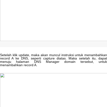
Setelah
klik
update
,
maka
akan
muncul
instruksi
untuk
menambahkan
record
A
ke
DNS
,
seperti
capture
diatas
.
Maka
setelah
itu
,
dapa
menuju
halaman
DNS
Manager
domain
tersebut
,
untu
menambahkan
record
A
.