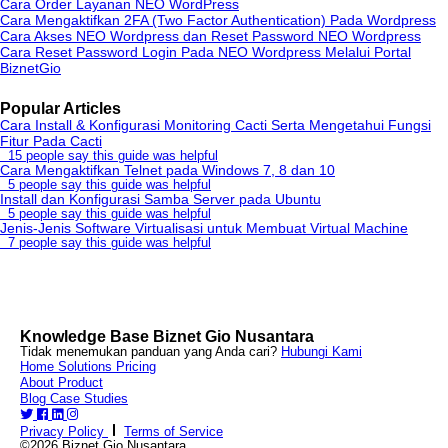
Cara Order Layanan NEO WordPress
Cara Mengaktifkan 2FA (Two Factor Authentication) Pada Wordpress
Cara Akses NEO Wordpress dan Reset Password NEO Wordpress
Cara Reset Password Login Pada NEO Wordpress Melalui Portal
BiznetGio
Popular Articles
Cara Install & Konfigurasi Monitoring Cacti Serta Mengetahui Fungsi
Fitur Pada Cacti
15 people say this guide was helpful
Cara Mengaktifkan Telnet pada Windows 7, 8 dan 10
5 people say this guide was helpful
Install dan Konfigurasi Samba Server pada Ubuntu
5 people say this guide was helpful
Jenis-Jenis Software Virtualisasi untuk Membuat Virtual Machine
7 people say this guide was helpful
Knowledge Base Biznet Gio Nusantara
Tidak menemukan panduan yang Anda cari?
Hubungi Kami
Home
Solutions
Pricing
About
Product
Blog
Case Studies
Privacy Policy
Terms of Service
©2026 Biznet Gio Nusantara