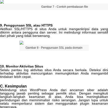
Gambar
7
-
Contoh
pembatasan
file
9
.
Penggunaan
SSL
atau
HTTPS
Aktifkan
SSL
/
HTTPS
di
situs
Anda
untuk
mengenkripsi
data
yang
dikirim
antara
pengguna
dan
server
.
Ini
melindungi
informasi
sensitif
dari
pihak
yang
tidak
berwenang
.
Gambar
8
-
Penggunaan
SSL
pada
domain
10
.
Monitor
Aktivitas
Situs
Selalu
pantau
log
aktivitas
situs
Anda
secara
berkala
.
Deteksi
din
terhadap
aktivitas
mencurigakan
memungkinkan
Anda
mengambi
tindakan
lebih
cepat
.
C
.
Kesimpulan
Melindungi
situs
WordPress
Anda
dari
ancaman
siber
adalah
tanggung
jawab
penting
sebagai
pemilik
situs
.
Dengan
mengikut
langkah
-
langkah
keamanan
di
atas
,
Anda
bisa
meningkatkan
perlindungan
dan
meminimalisir
risiko
serangan
.
Jangan
lupa
untu
selalu
memperbarui
sistem
dan
menggunakan
plugin
keamana
terpercaya
.