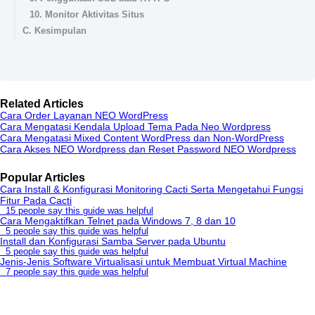
10. Monitor Aktivitas Situs
C. Kesimpulan
Related Articles
Cara Order Layanan NEO WordPress
Cara Mengatasi Kendala Upload Tema Pada Neo Wordpress
Cara Mengatasi Mixed Content WordPress dan Non-WordPress
Cara Akses NEO Wordpress dan Reset Password NEO Wordpress
Popular Articles
Cara Install & Konfigurasi Monitoring Cacti Serta Mengetahui Fungsi
Fitur Pada Cacti
15 people say this guide was helpful
Cara Mengaktifkan Telnet pada Windows 7, 8 dan 10
5 people say this guide was helpful
Install dan Konfigurasi Samba Server pada Ubuntu
5 people say this guide was helpful
Jenis-Jenis Software Virtualisasi untuk Membuat Virtual Machine
7 people say this guide was helpful