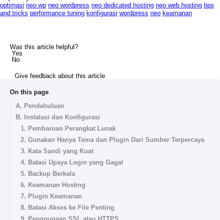
optimasi
neo wp
neo wordpress
neo dedicated hosting
neo web hosting
tips
and tricks
performance tuning
konfigurasi
wordpress
neo
keamanan
Was this article helpful?
Yes
No
Give feedback about this article
On this page
A. Pendahuluan
B. Instalasi dan Konfigurasi
1. Pembaruan Perangkat Lunak
2. Gunakan Hanya Tema dan Plugin Dari Sumber Terpercaya
3. Kata Sandi yang Kuat
4. Batasi Upaya Login yang Gagal
5. Backup Berkala
6. Keamanan Hosting
7. Plugin Keamanan
8. Batasi Akses ke File Penting
9. Penggunaan SSL atau HTTPS