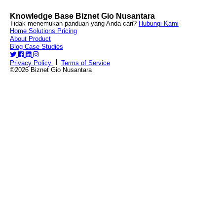
Knowledge Base Biznet Gio Nusantara
Tidak menemukan panduan yang Anda cari?
Hubungi Kami
Home
Solutions
Pricing
About
Product
Blog
Case Studies
Privacy Policy
Terms of Service
©2026 Biznet Gio Nusantara