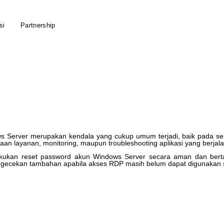
si
Partnership
ws
Server
merupakan
kendala
yang
cukup
umum
terjadi
,
baik
pada
se
laan
layanan
,
monitoring
,
maupun
troubleshooting
aplikasi
yang
berjal
kukan
reset
password
akun
Windows
Server
secara
aman
dan
ber
ngecekan
tambahan
apabila
akses
RDP
masih
belum
dapat
digunakan