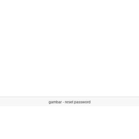
gambar
-
reset
password