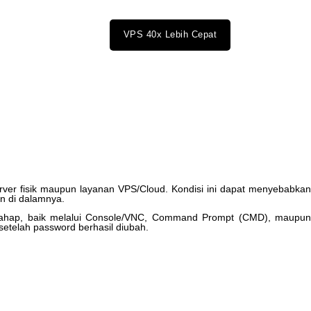
VPS 40x Lebih Cepat
rver
fisik
maupun
layanan
VPS
/
Cloud
.
Kondisi
ini
dapat
menyebabka
an
di
dalamnya
.
tahap
,
baik
melalui
Console
/
VNC
,
Command
Prompt
(
CMD
)
,
maupu
setelah
password
berhasil
diubah
.