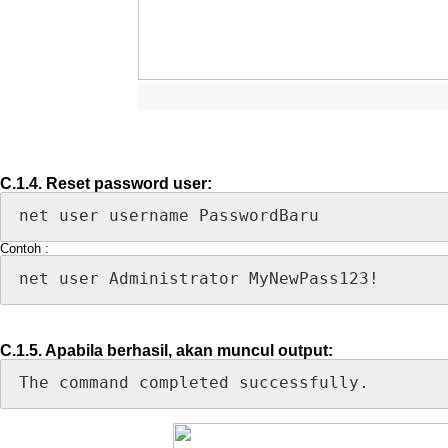
C
.
1
.
4
.
Reset
password
user
:
net
user
username
PasswordBaru
Contoh
:
net
user
Administrator
MyNewPass123
!
C
.
1
.
5
.
Apabila
berhasil
,
akan
muncul
output
:
The
command
completed
successfully
.