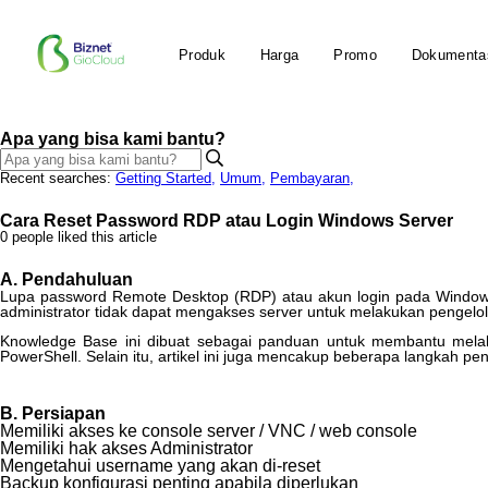
Produk
Harga
Promo
Dokumenta
Apa yang bisa kami bantu?
Recent searches:
Getting Started
,
Umum
,
Pembayaran
,
Cara Reset Password RDP atau Login Windows Server
0 people liked this article
A
.
Pendahuluan
Lupa
password
Remote
Desktop
(
RDP
)
atau
akun
login
pada
Windo
administrator
tidak
dapat
mengakses
server
untuk
melakukan
pengelo
Knowledge
Base
ini
dibuat
sebagai
panduan
untuk
membantu
mela
PowerShell
.
Selain
itu
,
artikel
ini
juga
mencakup
beberapa
langkah
pe
B
.
Persiapan
Memiliki
akses
ke
console
server
/
VNC
/
web
console
Memiliki
hak
akses
Administrator
Mengetahui
username
yang
akan
di
-
reset
Backup
konfigurasi
penting
apabila
diperlukan