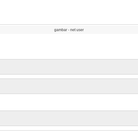
gambar
-
net
user