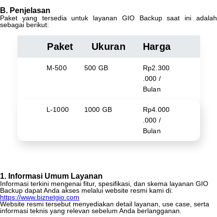
B
.
Penjelasan
Paket
yang
tersedia
untuk
layanan
GIO
Backup
saat
ini
adala
sebagai
berikut
:
Paket
Ukuran
Harga
M
-
500
500
GB
Rp2
.
300
.
000
/
Bulan
L
-
1000
1000
GB
Rp4
.
000
.
000
/
Bulan
1
.
Informasi
Umum
Layanan
Informasi
terkini
mengenai
fitur
,
spesifikasi
,
dan
skema
layanan
GIO
Backup
dapat
Anda
akses
melalui
website
resmi
kami
di
:
https
:
/
/
www
.
biznetgio
.
com
Website
resmi
tersebut
menyediakan
detail
layanan
,
use
case
,
serta
informasi
teknis
yang
relevan
sebelum
Anda
berlangganan
.