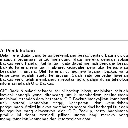
A
.
Pendahuluan
Dalam
era
digital
yang
terus
berkembang
pesat
,
penting
bagi
individu
maupun
organisasi
untuk
melindungi
data
mereka
dengan
solus
backup
yang
handal
.
Kehilangan
data
dapat
menjadi
bencana
besar
,
baik
itu
karena
serangan
malware
,
kegagalan
perangkat
keras
,
atau
kesalahan
manusia
.
Oleh
karena
itu
,
hadirnya
layanan
backup
yang
terpercaya
adalah
suatu
keharusan
.
Salah
satu
penyedia
layana
backup
yang
telah
membangun
reputasi
solid
dalam
dunia
teknologi
informasi
adalah
GIO
Backup
.
GIO
Backup
bukan
sekadar
solusi
backup
biasa
,
melainkan
sebuah
inovasi
canggih
yang
dirancang
untuk
memberikan
perlindungan
maksimal
terhadap
data
berharga
.
GIO
Backup
menyajikan
kombinas
unik
antara
keandalan
tinggi
,
kecepatan
,
dan
kemudahan
penggunaan
.
Artikel
ini
akan
membahas
secara
rinci
berbagai
fitur
da
keunggulan
yang
ditawarkan
oleh
GIO
Backup
,
serta
bagaiman
produk
ini
dapat
menjadi
pilihan
utama
bagi
mereka
yang
mengutamakan
keamanan
dan
ketersediaan
data
.