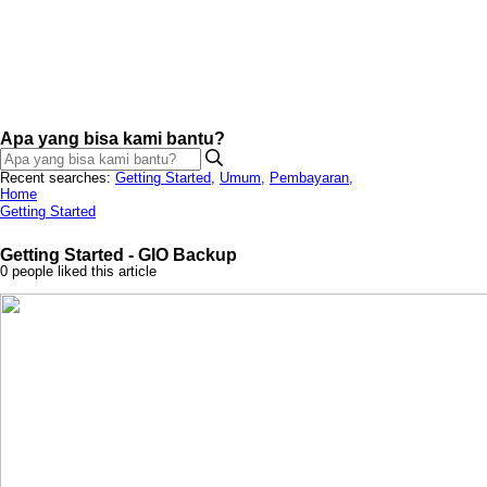
Apa yang bisa kami bantu?
Recent searches:
Getting Started
,
Umum
,
Pembayaran
,
Home
Getting Started
Getting Started - GIO Backup
0 people liked this article