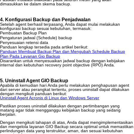
dimasukkan
ke
dalam
skema
backup
.
4
.
Konfigurasi
Backup
dan
Penjadwalan
Setelah
agent
berhasil
terpasang
,
Anda
dapat
mulai
melakukan
konfigurasi
backup
sesuai
kebutuhan
,
termasuk
:
Pembuatan
Backup
Plan
Pengaturan
jadwal
(
Schedule
)
backup
Penyesuaian
retensi
data
Panduan
lengkap
tersedia
pada
artikel
berikut
:
Panduan
Membuat
Backup
Plan
dan
Mengubah
Schedule
Backup
Plan
Pada
Layanan
Gio
Backup
Disarankan
untuk
menyesuaikan
jadwal
backup
dengan
kebijakan
internal
dan
kebutuhan
recovery
point
objective
(
RPO
)
Anda
.
5
.
Uninstall
Agent
GIO
Backup
Apabila
di
kemudian
hari
Anda
perlu
melakukan
penghapusan
agent
dari
server
atau
perangkat
tertentu
,
proses
uninstall
dapat
dilakukan
dengan
mengikuti
panduan
berikut
:
Uninstall
Agent
Acronis
di
Linux
dan
Windows
Server
Pastikan
proses
uninstall
dilakukan
dengan
pertimbangan
yang
matang
agar
tidak
mengganggu
kebijakan
backup
yang
sedang
berjalan
.
Dengan
mengikuti
tahapan
di
atas
,
Anda
dapat
mengimplementasikan
dan
mengelola
layanan
GIO
Backup
secara
optimal
untuk
memastikan
perlindungan
data
yang
terstruktur
,
aman
,
dan
sesuai
kebutuhan