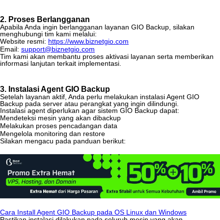
2
.
Proses
Berlangganan
Apabila
Anda
ingin
berlangganan
layanan
GIO
Backup
,
silakan
menghubungi
tim
kami
melalui
:
Website
resmi
:
https
:
/
/
www
.
biznetgio
.
com
Email
:
support
@
biznetgio
.
com
Tim
kami
akan
membantu
proses
aktivasi
layanan
serta
memberikan
informasi
lanjutan
terkait
implementasi
.
3
.
Instalasi
Agent
GIO
Backup
Setelah
layanan
aktif
,
Anda
perlu
melakukan
instalasi
Agent
GIO
Backup
pada
server
atau
perangkat
yang
ingin
dilindungi
.
Instalasi
agent
diperlukan
agar
sistem
GIO
Backup
dapat
:
Mendeteksi
mesin
yang
akan
dibackup
Melakukan
proses
pencadangan
data
Mengelola
monitoring
dan
restore
Silakan
mengacu
pada
panduan
berikut
:
Cara
Install
Agent
GIO
Backup
pada
OS
Linux
dan
Windows
Pastikan
instalasi
dilakukan
pada
seluruh
mesin
yang
akan