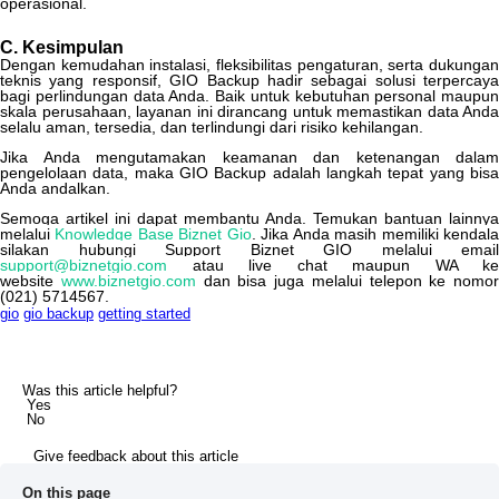
operasional
.
C
.
Kesimpulan
Dengan
kemudahan
instalasi
,
fleksibilitas
pengaturan
,
serta
dukunga
teknis
yang
responsif
,
GIO
Backup
hadir
sebagai
solusi
terpercaya
bagi
perlindungan
data
Anda
.
Baik
untuk
kebutuhan
personal
maupun
skala
perusahaan
,
layanan
ini
dirancang
untuk
memastikan
data
Anda
selalu
aman
,
tersedia
,
dan
terlindungi
dari
risiko
kehilangan
.
Jika
Anda
mengutamakan
keamanan
dan
ketenangan
dalam
pengelolaan
data
,
maka
GIO
Backup
adalah
langkah
tepat
yang
bis
Anda
andalkan
.
Semoga
artikel
ini
dapat
membantu
Anda
.
Temukan
bantuan
lainnya
melalui
Knowledge
Base
Biznet
Gio
.
Jika
Anda
masih
memiliki
kendal
silakan
hubungi
Support
Biznet
GIO
melalui
email
support
@
biznetgio
.
com
atau
live
chat
maupun
WA
ke
website
www
.
biznetgio
.
com
dan
bisa
juga
melalui
telepon
ke
nomor
(
021
)
5714567
.
gio
gio backup
getting started
Was this article helpful?
Yes
No
Give feedback about this article
On this page