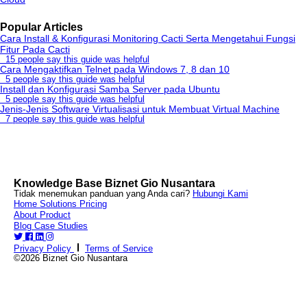
Popular Articles
Cara Install & Konfigurasi Monitoring Cacti Serta Mengetahui Fungsi
Fitur Pada Cacti
15 people say this guide was helpful
Cara Mengaktifkan Telnet pada Windows 7, 8 dan 10
5 people say this guide was helpful
Install dan Konfigurasi Samba Server pada Ubuntu
5 people say this guide was helpful
Jenis-Jenis Software Virtualisasi untuk Membuat Virtual Machine
7 people say this guide was helpful
Knowledge Base Biznet Gio Nusantara
Tidak menemukan panduan yang Anda cari?
Hubungi Kami
Home
Solutions
Pricing
About
Product
Blog
Case Studies
Privacy Policy
Terms of Service
©2026 Biznet Gio Nusantara