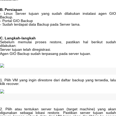
B
.
Persiapan
-
Linux
Server
tujuan
yang
sudah
dilakukan
instalasi
agen
GI
Backup
.
-
Portal
GIO
Backup
-
Sudah
terdapat
data
Backup
pada
Server
lama
.
C
.
Langkah
-
langkah
Sebelum
memulai
proses
restore
,
pastikan
hal
berikut
suda
dilakukan
:
Server
tujuan
telah
diregistrasi
.
Agen
GIO
Backup
sudah
terpasang
pada
server
tujuan
.
1
.
Pilih
VM
yang
ingin
direstore
dari
daftar
backup
yang
tersedia
,
lal
klik
recover
.
2
.
Pilih
atau
tentukan
server
tujuan
(
target
machine
)
yang
aka
digunakan
sebagai
lokasi
restore
.
Pastikan
server
tujuan
suda