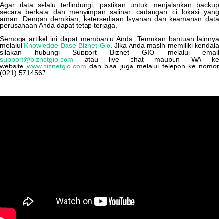
Agar
data
selalu
terlindungi
,
pastikan
untuk
menjalankan
backu
secara
berkala
dan
menyimpan
salinan
cadangan
di
lokasi
yang
aman
.
Dengan
demikian
,
ketersediaan
layanan
dan
keamanan
dat
perusahaan
Anda
dapat
tetap
terjaga
.
Semoga
artikel
ini
dapat
membantu
Anda
.
Temukan
bantuan
lainnya
melalui
Knowledge
Base
Biznet
Gio
.
Jika
Anda
masih
memiliki
kendal
silakan
hubungi
Support
Biznet
GIO
melalui
email
support
@
biznetgio
.
com
atau
live
chat
maupun
WA
ke
website
www
.
biznetgio
.
com
dan
bisa
juga
melalui
telepon
ke
nomor
(
021
)
5714567
.