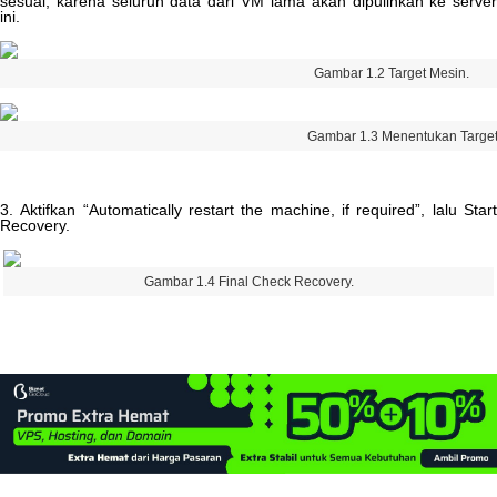
sesuai
,
karena
seluruh
data
dari
VM
lama
akan
dipulihkan
ke
serve
ini
.
Gambar
1
.
2
Target
Mesin
.
Gambar
1
.
3
Menentukan
Targe
3
.
Aktifkan
“
Automatically
restart
the
machine
,
if
required
”
,
lalu
Star
Recovery
.
Gambar
1
.
4
Final
Check
Recovery
.