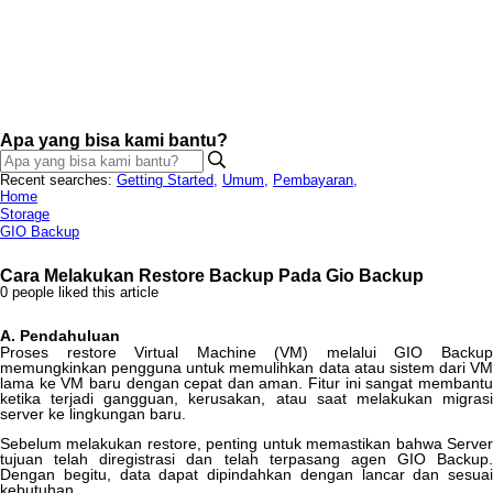
Apa yang bisa kami bantu?
Recent searches:
Getting Started
,
Umum
,
Pembayaran
,
Home
Storage
GIO Backup
Cara Melakukan Restore Backup Pada Gio Backup
0 people liked this article
A
.
Pendahuluan
Proses
restore
Virtual
Machine
(
VM
)
melalui
GIO
Backu
memungkinkan
pengguna
untuk
memulihkan
data
atau
sistem
dari
VM
lama
ke
VM
baru
dengan
cepat
dan
aman
.
Fitur
ini
sangat
membant
ketika
terjadi
gangguan
,
kerusakan
,
atau
saat
melakukan
migras
server
ke
lingkungan
baru
.
Sebelum
melakukan
restore
,
penting
untuk
memastikan
bahwa
Serve
tujuan
telah
diregistrasi
dan
telah
terpasang
agen
GIO
Backup
.
Dengan
begitu
,
data
dapat
dipindahkan
dengan
lancar
dan
sesuai
kebutuhan
.