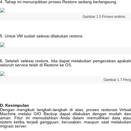
4
.
Tahap
ini
menunjukkan
proses
Restore
sedang
berlangsung
.
Gambar
1
.
5
Proses
restore
.
5
.
Untuk
VM
sudah
selesai
dilakukan
restore
.
6
.
Setelah
selesai
restore
,
kita
dapat
melakukan
pengecekan
apakah
seluruh
service
telah
di
Restore
ke
OS
.
Gambar
1
.
7
Pen
D
.
Kesimpulan
Dengan
mengikuti
langkah
-
langkah
di
atas
,
proses
restorasi
Virtua
Machine
melalui
GIO
Backup
dapat
dilakukan
dengan
mudah
dan
aman
.
Fitur
ini
memudahkan
Anda
dalam
memulihkan
data
atau
sistem
ketika
terjadi
gangguan
,
kerusakan
,
maupun
saat
melakuka
migrasi
server
.