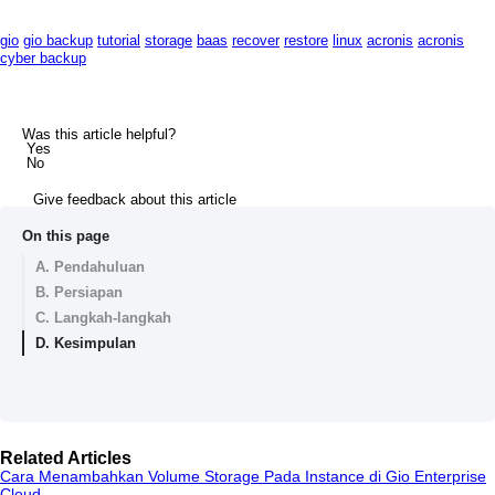
gio
gio backup
tutorial
storage
baas
recover
restore
linux
acronis
acronis
cyber backup
Was this article helpful?
Yes
No
Give feedback about this article
On this page
A. Pendahuluan
B. Persiapan
C. Langkah-langkah
D. Kesimpulan
Related Articles
Cara Menambahkan Volume Storage Pada Instance di Gio Enterprise
Cloud