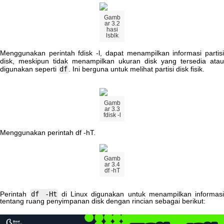
Gamb
ar
3
.
2
hasi
lsblk
Menggunakan
perintah
fdisk
-
l
,
dapat
menampilkan
informasi
partis
disk
,
meskipun
tidak
menampilkan
ukuran
disk
yang
tersedia
atau
digunakan
seperti
df
.
Ini
berguna
untuk
melihat
partisi
disk
fisik
.
Gamb
ar
3
.
3
fdisk
-
l
Menggunakan
perintah
df
-
hT
.
Gamb
ar
3
.
4
df
-
hT
Perintah
df
-
Ht
di
Linux
digunakan
untuk
menampilkan
informas
tentang
ruang
penyimpanan
disk
dengan
rincian
sebagai
berikut
: