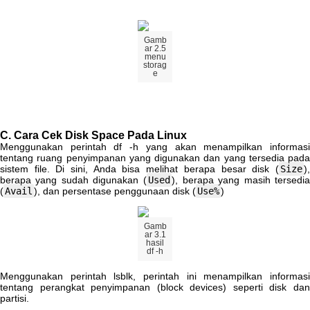
Gamb
ar
2
.
5
menu
storag
e
C
.
Cara
Cek
Disk
Space
Pada
Linux
Menggunakan
perintah
df
-
h
yang
akan
menampilkan
informas
tentang
ruang
penyimpanan
yang
digunakan
dan
yang
tersedia
pada
sistem
file
.
Di
sini
,
Anda
bisa
melihat
berapa
besar
disk
(
Size
)
berapa
yang
sudah
digunakan
(
Used
)
,
berapa
yang
masih
tersedi
(
Avail
)
,
dan
persentase
penggunaan
disk
(
Use
%
)
Gamb
ar
3
.
1
hasil
df
-
h
Menggunakan
perintah
lsblk
,
perintah
ini
menampilkan
informas
tentang
perangkat
penyimpanan
(
block
devices
)
seperti
disk
da
partisi
.