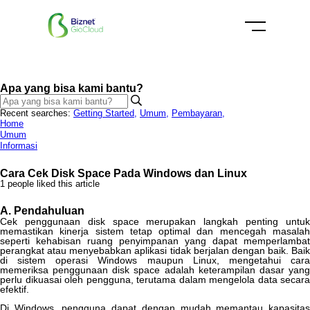
Apa yang bisa kami bantu?
Recent searches:
Getting Started
,
Umum
,
Pembayaran
,
Home
Umum
Informasi
Cara Cek Disk Space Pada Windows dan Linux
1 people liked this article
A
.
Pendahuluan
Cek
penggunaan
disk
space
merupakan
langkah
penting
untu
memastikan
kinerja
sistem
tetap
optimal
dan
mencegah
masala
seperti
kehabisan
ruang
penyimpanan
yang
dapat
memperlambat
perangkat
atau
menyebabkan
aplikasi
tidak
berjalan
dengan
baik
.
Baik
di
sistem
operasi
Windows
maupun
Linux
,
mengetahui
car
memeriksa
penggunaan
disk
space
adalah
keterampilan
dasar
yan
perlu
dikuasai
oleh
pengguna
,
terutama
dalam
mengelola
data
secara
efektif
.
Di
Windows
,
pengguna
dapat
dengan
mudah
memantau
kapasita