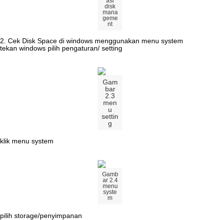
asi
disk
mana
geme
nt
2
.
Cek
Disk
Space
di
windows
menggunakan
menu
system
tekan
windows
pilih
pengaturan
/
setting
Gam
bar
2
.
3
men
u
settin
g
klik
menu
system
Gamb
ar
2
.
4
menu
syste
m
pilih
storage
/
penyimpanan