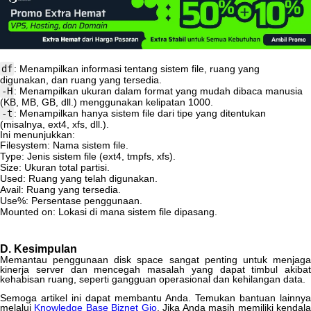
df
:
Menampilkan
informasi
tentang
sistem
file
,
ruang
yang
digunakan
,
dan
ruang
yang
tersedia
.
-
H
:
Menampilkan
ukuran
dalam
format
yang
mudah
dibaca
manusia
(
KB
,
MB
,
GB
,
dll
.
)
menggunakan
kelipatan
1000
.
-
t
:
Menampilkan
hanya
sistem
file
dari
tipe
yang
ditentukan
(
misalnya
,
ext4
,
xfs
,
dll
.
)
.
Ini
menunjukkan
:
Filesystem
:
Nama
sistem
file
.
Type
:
Jenis
sistem
file
(
ext4
,
tmpfs
,
xfs
)
.
Size
:
Ukuran
total
partisi
.
Used
:
Ruang
yang
telah
digunakan
.
Avail
:
Ruang
yang
tersedia
.
Use
%
:
Persentase
penggunaan
.
Mounted
on
:
Lokasi
di
mana
sistem
file
dipasang
.
D
.
Kesimpulan
Memantau
penggunaan
disk
space
sangat
penting
untuk
menjag
kinerja
server
dan
mencegah
masalah
yang
dapat
timbul
akibat
kehabisan
ruang
,
seperti
gangguan
operasional
dan
kehilangan
data
.
Semoga
artikel
ini
dapat
membantu
Anda
.
Temukan
bantuan
lainnya
melalui
Knowledge
Base
Biznet
Gio
.
Jika
Anda
masih
memiliki
kendal