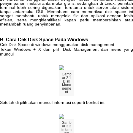
penyimpanan
melalui
antarmuka
grafis
,
sedangkan
di
Linux
,
perinta
terminal
lebih
sering
digunakan
,
terutama
untuk
server
atau
sistem
tanpa
antarmuka
GUI
.
Memahami
cara
memeriksa
disk
space
ini
sangat
membantu
untuk
mengelola
file
dan
aplikasi
dengan
lebih
efisien
,
serta
mengidentifikasi
kapan
perlu
membersihkan
ata
menambah
ruang
penyimpanan
.
B
.
Cara
Cek
Disk
Space
Pada
Windows
Cek
Disk
Space
di
windows
menggunakan
disk
management
Tekan
Windows
+
X
dan
pilih
Disk
Management
dari
menu
yang
muncul
Gamb
ar
2
.
1
Disk
Mana
geme
nt
Setelah
di
pilih
akan
muncul
informasi
seperti
berikut
ini
:
Gamb
ar
2
.
2
inform