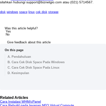
silahkan
hubungi
support
@
biznetgio
.
com
atau
(
021
)
5714567
.
disk
windows
space
linux
cek disk
storage
Was this article helpful?
Yes
No
Give feedback about this article
On this page
A. Pendahuluan
B. Cara Cek Disk Space Pada Windows
C. Cara Cek Disk Space Pada Linux
D. Kesimpulan
Related Articles
Cara Instalasi WHM/cPanel
Cara Rebuild pada layanan NEO Virtual Compute