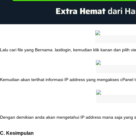
Lalu
cari
file
yang
Bernama
.
lastlogin
,
kemudian
klik
kanan
dan
pilih
vi
Kemudian
akan
terlihat
informasi
IP
address
yang
mengakses
cPanel
Dengan
demikian
anda
akan
mengetahui
IP
address
mana
saja
yang
C
.
Kesimpulan