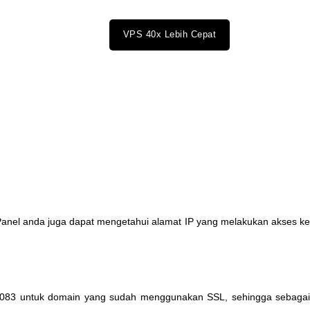
VPS 40x Lebih Cepat
Panel
anda
juga
dapat
mengetahui
alamat
IP
yang
melakukan
akses
k
083
untuk
domain
yang
sudah
menggunakan
SSL
,
sehingga
sebaga