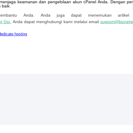
menjaga
keamanan
dan
pengelolaan
akun
cPanel
Anda
.
Dengan
pe
h
baik
.
embantu
Anda
.
Anda
juga
dapat
menemukan
artikel
et
Gio
,
Anda
dapat
menghubungi
kami
melalui
email
support
@
biznetg
dedicate hosting