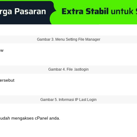
Gambar
3
.
Menu
Setting
File
Manager
ew
Gambar
4
.
File
.
lastlogin
tersebut
Gambar
5
.
Informasi
IP
Last
Login
sudah
mengakses
cPanel
anda
.