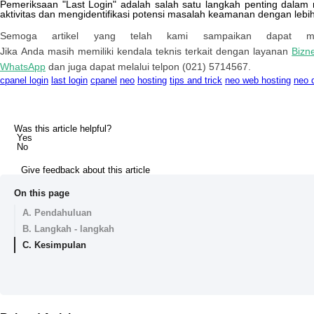
Pemeriksaan
"
Last
Login
"
adalah
salah
satu
langkah
penting
dalam
aktivitas
dan
mengidentifikasi
potensi
masalah
keamanan
dengan
lebi
Semoga
artikel
yang
telah
kami
sampaikan
dapat
m
Jika
Anda
masih
memiliki
kendala
teknis
terkait
dengan
layanan
Bizn
WhatsApp
dan
juga
dapat
melalui
telpon
(
021
)
5714567
.
cpanel login
last login
cpanel
neo
hosting
tips and trick
neo web hosting
neo 
Was this article helpful?
Yes
No
Give feedback about this article
On this page
A. Pendahuluan
B. Langkah - langkah
C. Kesimpulan