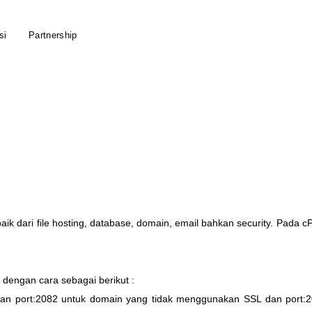
si
Partnership
baik
dari
file
hosting
,
database
,
domain
,
email
bahkan
security
.
Pada
c
dengan
cara
sebagai
berikut
:
an
port
:
2082
untuk
domain
yang
tidak
menggunakan
SSL
dan
port
:
2