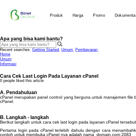
Produk
Harga
Promo
Dokumenta
Apa yang bisa kami bantu?
Recent searches:
Getting Started
,
Umum
,
Pembayaran
,
Home
Umum
Informasi
Cara Cek Last Login Pada Layanan cPanel
0 people liked this article
A
.
Pendahuluan
cPanel
merupakan
panel
control
yang
berguna
untuk
manajemen
file
cPanel
.
B
.
Langkah
-
langkah
Berikut
langkah
untuk
cara
cek
last
login
pada
layanan
cPanel
tersebut
Pertama
login
pada
cPanel
terlebih
dahulu
dengan
cara
menambahk
contoh
untuk
membuka
cPanel
nya
adalah
nama_domain
.
com
:
2083