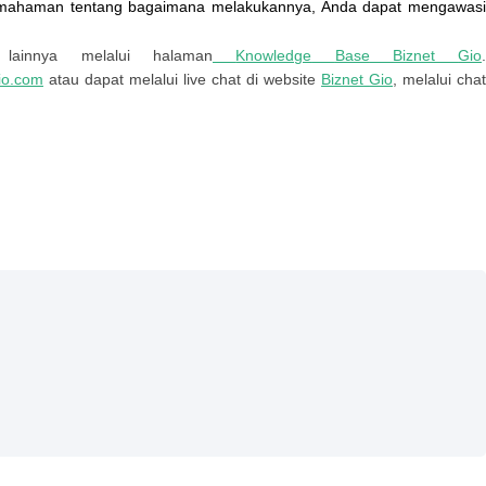
mahaman
tentang
bagaimana
melakukannya
,
Anda
dapat
mengawas
lainnya
melalui
halaman
Knowledge
Base
Biznet
Gio
io
.
com
atau
dapat
melalui
live
chat
di
website
Biznet
Gio
,
melalui
cha