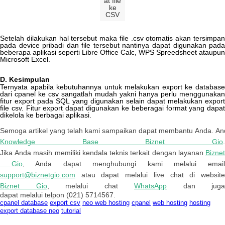
at
file
ke
CSV
Setelah
dilakukan
hal
tersebut
maka
file
.
csv
otomatis
akan
tersimpa
pada
device
pribadi
dan
file
tersebut
nantinya
dapat
digunakan
pad
beberapa
aplikasi
seperti
Libre
Office
Calc
,
WPS
Spreedsheet
ataupun
Microsoft
Excel
.
D
.
Kesimpulan
Ternyata
apabila
kebutuhannya
untuk
melakukan
export
ke
databas
dari
cpanel
ke
csv
sangatlah
mudah
yakni
hanya
perlu
menggunakan
fitur
export
pada
SQL
yang
digunakan
selain
dapat
melakukan
expor
file
csv
.
Fitur
export
dapat
digunakan
ke
beberagai
format
yang
dapa
dikelola
ke
berbagai
aplikasi
.
Semoga
artikel
yang
telah
kami
sampaikan
dapat
membantu
Anda
.
An
Knowledge
Base
Biznet
Gio
Jika
Anda
masih
memiliki
kendala
teknis
terkait
dengan
layanan
Bizne
Gio
,
Anda
dapat
menghubungi
kami
melalui
emai
support
@
biznetgio
.
com
atau
dapat
melalui
live
chat
di
websit
Biznet
Gio
,
melalui
chat
WhatsApp
dan
juga
dapat
melalui
telpon
(
021
)
5714567
.
cpanel database
export csv
neo web hosting
cpanel
web hosting
hosting
export database
neo
tutorial