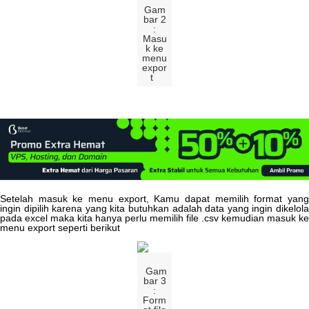
Gam
bar
2
:
Masu
k
ke
menu
expor
t
Setelah
masuk
ke
menu
export
,
Kamu
dapat
memilih
format
yan
ingin
dipilih
karena
yang
kita
butuhkan
adalah
data
yang
ingin
dikelol
pada
excel
maka
kita
hanya
perlu
memilih
file
.
csv
kemudian
masuk
ke
menu
export
seperti
berikut
Gam
bar
3
:
Form