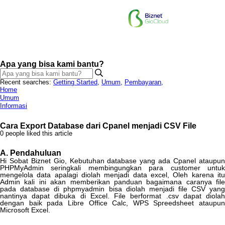
Apa yang bisa kami bantu?
Recent searches:
Getting Started
,
Umum
,
Pembayaran
,
Home
Umum
Informasi
Cara Export Database dari Cpanel menjadi CSV File
0 people liked this article
A
.
Pendahuluan
Hi
Sobat
Biznet
Gio
,
Kebutuhan
database
yang
ada
Cpanel
ataupu
PHPMyAdmin
seringkali
membingungkan
para
customer
untu
mengelola
data
apalagi
diolah
menjadi
data
excel
,
Oleh
karena
it
Admin
kali
ini
akan
memberikan
panduan
bagaimana
caranya
file
pada
database
di
phpmyadmin
bisa
diolah
menjadi
file
CSV
yan
nantinya
dapat
dibuka
di
Excel
.
File
berformat
.
csv
dapat
diola
dengan
baik
pada
Libre
Office
Calc
,
WPS
Spreedsheet
ataupun
Microsoft
Excel
.