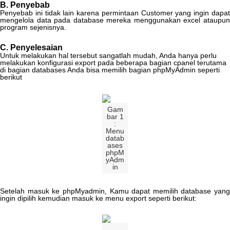
B
.
Penyebab
Penyebab
ini
tidak
lain
karena
permintaan
Customer
yang
ingin
dapa
mengelola
data
pada
database
mereka
menggunakan
excel
ataupu
program
sejenisnya
.
C
.
Penyelesaian
Untuk
melakukan
hal
tersebut
sangatlah
mudah
,
Anda
hanya
perlu
melakukan
konfigurasi
export
pada
beberapa
bagian
cpanel
terutama
di
bagian
databases
Anda
bisa
memilih
bagian
phpMyAdmin
seperti
berikut
Gam
bar
1
:
Menu
datab
ases
phpM
yAdm
in
Setelah
masuk
ke
phpMyadmin
,
Kamu
dapat
memilih
database
yang
ingin
dipilih
kemudian
masuk
ke
menu
export
seperti
berikut
: