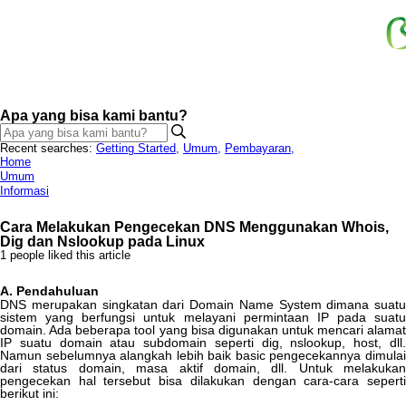
Apa yang bisa kami bantu?
Recent searches:
Getting Started
,
Umum
,
Pembayaran
,
Home
Umum
Informasi
Cara Melakukan Pengecekan DNS Menggunakan Whois,
Dig dan Nslookup pada Linux
1 people liked this article
A
.
Pendahuluan
DNS
merupakan
singkatan
dari
Domain
Name
System
dimana
suatu
sistem
yang
berfungsi
untuk
melayani
permintaan
IP
pada
suatu
domain
.
Ada
beberapa
tool
yang
bisa
digunakan
untuk
mencari
alama
IP
suatu
domain
atau
subdomain
seperti
dig
,
nslookup
,
host
,
dll
Namun
sebelumnya
alangkah
lebih
baik
basic
pengecekannya
dimula
dari
status
domain
,
masa
aktif
domain
,
dll
.
Untuk
melakukan
pengecekan
hal
tersebut
bisa
dilakukan
dengan
cara
-
cara
sepert
berikut
ini
: