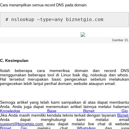
Cara
menampilkan
semua
record
DNS
pada
domain
.
#
nslookup
–
type
=
any
biznetgio
.
com
Gambar
15
.
C
.
Kesimpulan
Itulah
beberapa
cara
memeriksa
domain
dan
record
DN
menggunakan
beberapa
tool
di
Linux
baik
dig
,
nslookup
dan
whois
Hal
tersebut
merupakan
basic
pengecekan
sebelum
melakukan
pengecekan
lebih
lanjut
perihal
domain
,
website
ataupun
email
.
Semoga
artikel
yang
telah
kami
sampaikan
di
atas
dapat
membantu
Anda
.
Anda
juga
dapat
menemukan
artikel
lainnya
melalui
halaman
Knowledge
Base
Biznet
Gio
Jika
Anda
masih
memiliki
kendala
teknis
terkait
dengan
layanan
Biznet
Anda
dapat
menghubungi
kami
melalui
emai
support
@
biznetgio
.
com
atau
dapat
melalui
live
chat
di
websit
Biznet
Gio
,
melalui
chat
WhatsApp
dan
juga