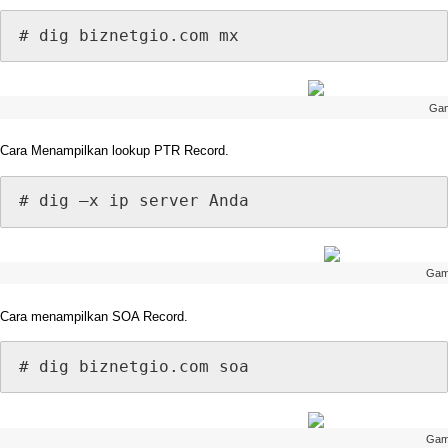
#
dig
biznetgio
.
com
mx
Ga
Cara
Menampilkan
lookup
PTR
Record
.
#
dig
–
x
ip
server
Anda
Gam
Cara
menampilkan
SOA
Record
.
#
dig
biznetgio
.
com
soa
Gam