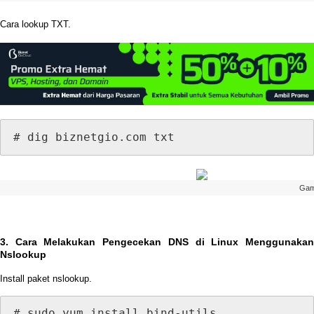
Cara
lookup
TXT
.
#
dig
biznetgio
.
com
txt
Gam
3
.
Cara
Melakukan
Pengecekan
DNS
di
Linux
Menggunaka
Nslookup
Install
paket
nslookup
.
#
sudo
yum
install
bind
-
utils