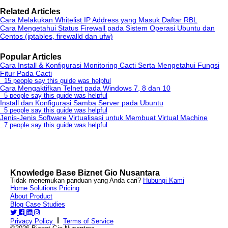
Related Articles
Cara Melakukan Whitelist IP Address yang Masuk Daftar RBL
Cara Mengetahui Status Firewall pada Sistem Operasi Ubuntu dan
Centos (iptables, firewalld dan ufw)
Popular Articles
Cara Install & Konfigurasi Monitoring Cacti Serta Mengetahui Fungsi
Fitur Pada Cacti
15 people say this guide was helpful
Cara Mengaktifkan Telnet pada Windows 7, 8 dan 10
5 people say this guide was helpful
Install dan Konfigurasi Samba Server pada Ubuntu
5 people say this guide was helpful
Jenis-Jenis Software Virtualisasi untuk Membuat Virtual Machine
7 people say this guide was helpful
Knowledge Base Biznet Gio Nusantara
Tidak menemukan panduan yang Anda cari?
Hubungi Kami
Home
Solutions
Pricing
About
Product
Blog
Case Studies
Privacy Policy
Terms of Service