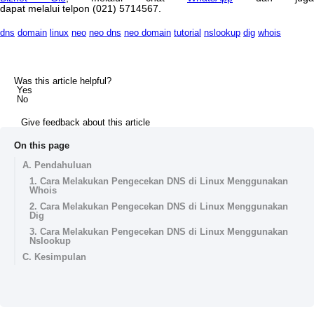
dapat
melalui
telpon
(
021
)
5714567
.
dns
domain
linux
neo
neo dns
neo domain
tutorial
nslookup
dig
whois
Was this article helpful?
Yes
No
Give feedback about this article
On this page
A. Pendahuluan
1. Cara Melakukan Pengecekan DNS di Linux Menggunakan
Whois
2. Cara Melakukan Pengecekan DNS di Linux Menggunakan
Dig
3. Cara Melakukan Pengecekan DNS di Linux Menggunakan
Nslookup
C. Kesimpulan