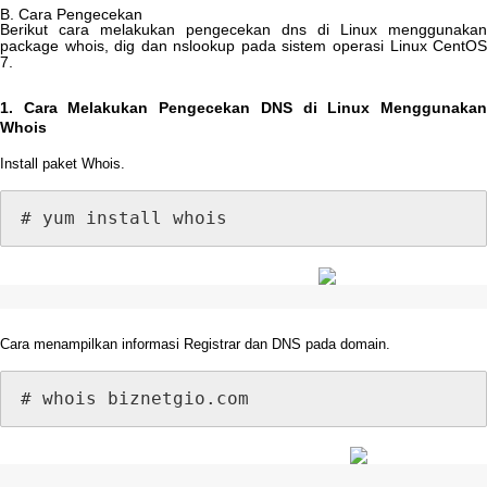
B
.
Cara
Pengecekan
Berikut
cara
melakukan
pengecekan
dns
di
Linux
menggunakan
package
whois
,
dig
dan
nslookup
pada
sistem
operasi
Linux
CentO
7
.
1
.
Cara
Melakukan
Pengecekan
DNS
di
Linux
Menggunaka
Whois
Install
paket
Whois
.
#
yum
install
whois
Cara
menampilkan
informasi
Registrar
dan
DNS
pada
domain
.
#
whois
biznetgio
.
com