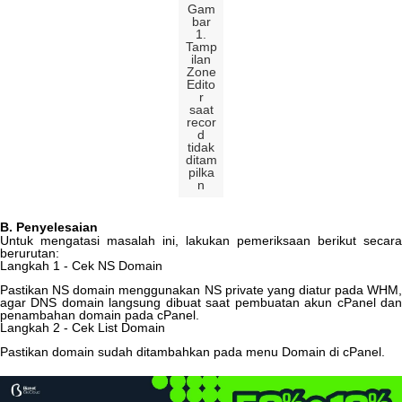
Gam
bar
1
.
Tamp
ilan
Zone
Edito
r
saat
recor
d
tidak
ditam
pilka
n
B
.
Penyelesaian
Untuk
mengatasi
masalah
ini
,
lakukan
pemeriksaan
berikut
secara
berurutan
:
Langkah
1
-
Cek
NS
Domain
Pastikan
NS
domain
menggunakan
NS
private
yang
diatur
pada
WHM
agar
DNS
domain
langsung
dibuat
saat
pembuatan
akun
cPanel
da
penambahan
domain
pada
cPanel
.
Langkah
2
-
Cek
List
Domain
Pastikan
domain
sudah
ditambahkan
pada
menu
Domain
di
cPanel
.