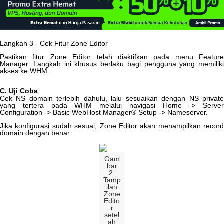
Langkah
3
-
Cek
Fitur
Zone
Editor
Pastikan
fitur
Zone
Editor
telah
diaktifkan
pada
menu
Feature
Manager
.
Langkah
ini
khusus
berlaku
bagi
pengguna
yang
memiliki
akses
ke
WHM
.
C
.
Uji
Coba
Cek
NS
domain
terlebih
dahulu
,
lalu
sesuaikan
dengan
NS
privat
yang
tertera
pada
WHM
melalui
navigasi
Home
-
>
Server
Configuration
-
>
Basic
WebHost
Manager
®
Setup
-
>
Nameserver
.
Jika
konfigurasi
sudah
sesuai
,
Zone
Editor
akan
menampilkan
record
domain
dengan
benar
.
Gam
bar
2
.
Tamp
ilan
Zone
Edito
r
setel
ah