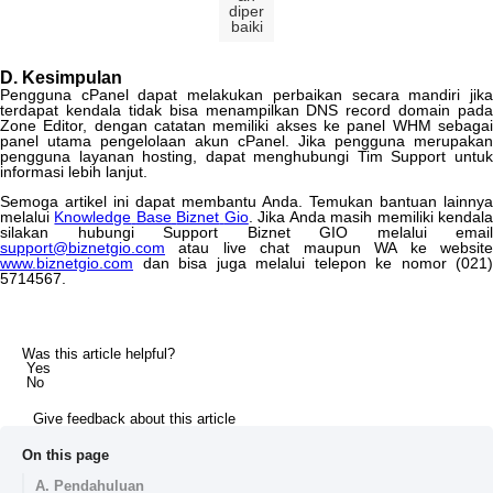
diper
baiki
D
.
Kesimpulan
Pengguna
cPanel
dapat
melakukan
perbaikan
secara
mandiri
jik
terdapat
kendala
tidak
bisa
menampilkan
DNS
record
domain
pada
Zone
Editor
,
dengan
catatan
memiliki
akses
ke
panel
WHM
sebaga
panel
utama
pengelolaan
akun
cPanel
.
Jika
pengguna
merupakan
pengguna
layanan
hosting
,
dapat
menghubungi
Tim
Support
untu
informasi
lebih
lanjut
.
Semoga
artikel
ini
dapat
membantu
Anda
.
Temukan
bantuan
lainnya
melalui
Knowledge
Base
Biznet
Gio
.
Jika
Anda
masih
memiliki
kendal
silakan
hubungi
Support
Biznet
GIO
melalui
email
support
@
biznetgio
.
com
atau
live
chat
maupun
WA
ke
websit
www
.
biznetgio
.
com
dan
bisa
juga
melalui
telepon
ke
nomor
(
021
)
5714567
.
Was this article helpful?
Yes
No
Give feedback about this article
On this page
A. Pendahuluan