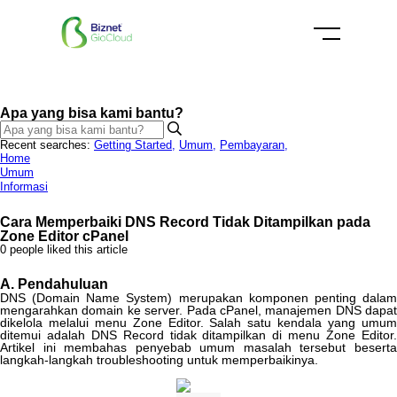
Apa yang bisa kami bantu?
Recent searches:
Getting Started
,
Umum
,
Pembayaran
,
Home
Umum
Informasi
Cara Memperbaiki DNS Record Tidak Ditampilkan pada
Zone Editor cPanel
0 people liked this article
A
.
Pendahuluan
DNS
(
Domain
Name
System
)
merupakan
komponen
penting
dala
mengarahkan
domain
ke
server
.
Pada
cPanel
,
manajemen
DNS
dapat
dikelola
melalui
menu
Zone
Editor
.
Salah
satu
kendala
yang
umu
ditemui
adalah
DNS
Record
tidak
ditampilkan
di
menu
Zone
Editor
Artikel
ini
membahas
penyebab
umum
masalah
tersebut
besert
langkah
-
langkah
troubleshooting
untuk
memperbaikinya
.