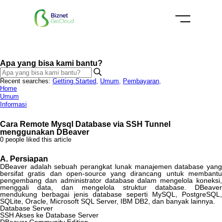
Apa yang bisa kami bantu?
Recent searches:
Getting Started
,
Umum
,
Pembayaran
,
Home
Umum
Informasi
Cara Remote Mysql Database via SSH Tunnel
menggunakan DBeaver
0 people liked this article
A
.
Persiapan
DBeaver
adalah
sebuah
perangkat
lunak
manajemen
database
yan
bersifat
gratis
dan
open
-
source
yang
dirancang
untuk
membant
pengembang
dan
administrator
database
dalam
mengelola
koneksi
menggali
data
,
dan
mengelola
struktur
database
.
DBeaver
mendukung
berbagai
jenis
database
seperti
MySQL
,
PostgreSQL
,
SQLite
,
Oracle
,
Microsoft
SQL
Server
,
IBM
DB2
,
dan
banyak
lainnya
.
Database
Server
SSH
Akses
ke
Database
Server