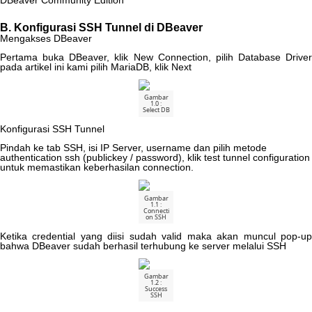
DBeaver
Community
Edition
B
.
Konfigurasi
SSH
Tunnel
di
DBeaver
Mengakses
DBeaver
Pertama
buka
DBeaver
,
klik
New
Connection
,
pilih
Database
Driver
pada
artikel
ini
kami
pilih
MariaDB
,
klik
Next
Gambar
1
.
0
:
Select
DB
Konfigurasi
SSH
Tunnel
Pindah
ke
tab
SSH
,
isi
IP
Server
,
username
dan
pilih
metode
authentication
ssh
(
publickey
/
password
)
,
klik
test
tunnel
configuration
untuk
memastikan
keberhasilan
connection
.
Gambar
1
.
1
:
Connecti
on
SSH
Ketika
credential
yang
diisi
sudah
valid
maka
akan
muncul
pop
-
u
bahwa
DBeaver
sudah
berhasil
terhubung
ke
server
melalui
SSH
Gambar
1
.
2
:
Success
SSH