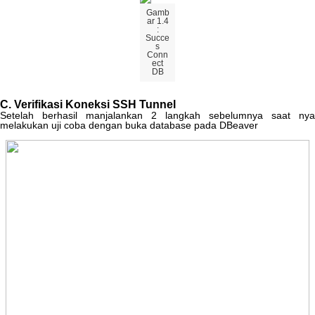
Gamb
ar
1
.
4
:
Succe
s
Conn
ect
DB
C
.
Verifikasi
Koneksi
SSH
Tunnel
Setelah
berhasil
manjalankan
2
langkah
sebelumnya
saat
nya
melakukan
uji
coba
dengan
buka
database
pada
DBeaver