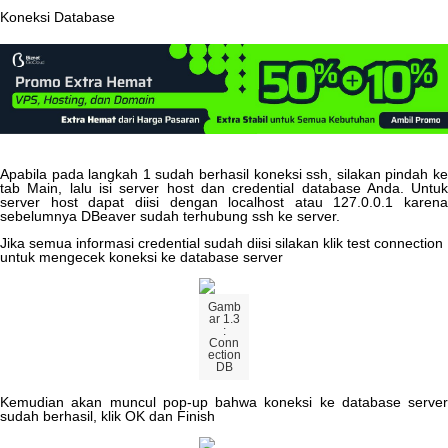
Koneksi
Database
Apabila
pada
langkah
1
sudah
berhasil
koneksi
ssh
,
silakan
pindah
k
tab
Main
,
lalu
isi
server
host
dan
credential
database
Anda
.
Untu
server
host
dapat
diisi
dengan
localhost
atau
127
.
0
.
0
.
1
karena
sebelumnya
DBeaver
sudah
terhubung
ssh
ke
server
.
Jika
semua
informasi
credential
sudah
diisi
silakan
klik
test
connection
untuk
mengecek
koneksi
ke
database
server
Gamb
ar
1
.
3
:
Conn
ection
DB
Kemudian
akan
muncul
pop
-
up
bahwa
koneksi
ke
database
server
sudah
berhasil
,
klik
OK
dan
Finish