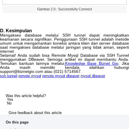
Gambar
2
.
0
:
Successfully
Connect
D
.
Kesimpulan
Mengakses
database
melalui
SSH
tunnel
dapat
meningkatka
keamanan
secara
signifikan
.
Penggunaan
SSH
tunnel
adalah
metod
umum
untuk
mengamankan
koneksi
antara
klien
dan
server
database
saat
mengakses
database
melalui
jaringan
yang
tidak
aman
,
seperti
internet
.
Selamat
!
Anda
sudah
bisa
Remote
Mysql
Database
via
SSH
Tunne
menggunakan
DBeaver
.
Semoga
artikel
ini
dapat
membantu
Anda
Temukan
bantuan
lainnya
melalui
Knowledge
Base
Biznet
Gio
.
Jik
Anda
masih
memiliki
kendala
silahkan
hubung
support
@
biznetgio
.
com
atau
(
021
)
5714567
.
ssh tunnel
remote mysql
remote mysql dbeaver
mysql dbeaver
Was this article helpful?
Yes
No
Give feedback about this article
On this page