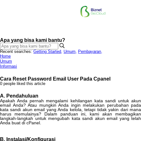
Apa yang bisa kami bantu?
Recent searches:
Getting Started
,
Umum
,
Pembayaran
,
Home
Umum
Informasi
Cara Reset Password Email User Pada Cpanel
0 people liked this article
A
.
Pendahuluan
Apakah
Anda
pernah
mengalami
kehilangan
kata
sandi
untuk
akun
email
Anda
?
Atau
mungkin
Anda
ingin
melakukan
perubahan
pada
kata
sandi
akun
email
yang
Anda
kelola
,
tetapi
tidak
yakin
dari
man
harus
memulainya
?
Dalam
panduan
ini
,
kami
akan
membagika
langkah
-
langkah
untuk
mengubah
kata
sandi
akun
email
yang
telah
Anda
buat
di
cPanel
.
B
.
Instalasi
/
Konfigurasi