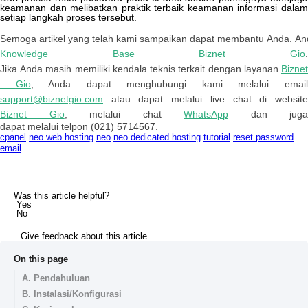
keamanan
dan
melibatkan
praktik
terbaik
keamanan
informasi
dala
setiap
langkah
proses
tersebut
.
Semoga
artikel
yang
telah
kami
sampaikan
dapat
membantu
Anda
.
An
Knowledge
Base
Biznet
Gio
Jika
Anda
masih
memiliki
kendala
teknis
terkait
dengan
layanan
Bizne
Gio
,
Anda
dapat
menghubungi
kami
melalui
emai
support
@
biznetgio
.
com
atau
dapat
melalui
live
chat
di
websit
Biznet
Gio
,
melalui
chat
WhatsApp
dan
juga
dapat
melalui
telpon
(
021
)
5714567
.
cpanel
neo web hosting
neo
neo dedicated hosting
tutorial
reset password
email
Was this article helpful?
Yes
No
Give feedback about this article
On this page
A. Pendahuluan
B. Instalasi/Konfigurasi