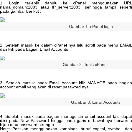
1
.
Login
terlebih
dahulu
ke
cPanel
menggunakan
UR
nama_domain
:
2083
atau
IP_server
:
2083
,
sehingga
tampil
sepert
pada
gambar
berikut
:
Gambar
1
.
cPanel
login
2
.
Setelah
masuk
ke
dalam
cPanel
nya
lalu
scroll
pada
menu
EMAI
dan
klik
pada
bagian
Email
Accounts
Gambar
2
.
Tools
cPanel
3
.
Setelah
masuk
pada
Email
Account
klik
MANAGE
pada
bagia
account
email
yang
akan
di
reset
password
nya
Gambar
3
.
Email
Accounts
4
.
Setelah
masuk
pada
bagian
manage
an
email
account
lalu
dapa
diisi
pada
New
Password
hingga
pada
garis
di
bawahnya
berwarn
hijau
atau
password
strength
.
Note
:
Pastikan
menggunakan
kombinasi
huruf
capital
,
symbol
,
da