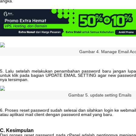
angka
.
Gambar
4
.
Manage
Email
Ac
5
.
Lalu
setelah
melakukan
penambahan
password
baru
jangan
lupa
untuk
klik
pada
bagian
UPDATE
EMAIL
SETTING
agar
new
password
nya
tersimpan
.
Gambar
5
.
update
setting
Emails
6
.
Proses
reset
password
sudah
selesai
dan
silahkan
login
ke
webmai
atau
aplikasi
mail
client
dengan
password
email
yang
baru
.
C
.
Kesimpulan
Dari
proses
reset
password
pada
cPanel
adalah
pentingnya
menjaga