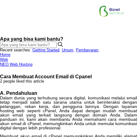
Apa yang bisa kami bantu?
Recent searches:
Getting Started
,
Umum
,
Pembayaran
,
Home
Web
NEO Web Hosting
Cara Membuat Account Email di Cpanel
2 people liked this article
A
.
Pendahuluan
Dalam
dunia
yang
terhubung
secara
digital
,
komunikasi
melalui
email
tetap
menjadi
salah
satu
sarana
utama
untuk
berinteraksi
dengan
pelanggan
,
rekan
kerja
,
dan
pengguna
lainnya
.
Dengan
layana
hosting
web
seperti
cPanel
,
Anda
dapat
dengan
mudah
membuat
akun
email
yang
terkait
langsung
dengan
domain
Anda
.
Dalam
panduan
ini
,
kami
akan
membantu
Anda
memahami
cara
membuat
akun
email
di
cPanel
,
memungkinkan
Anda
untuk
memulai
komunikasi
digital
dengan
lebih
profesional
.
Membuat
akun
email
di
cPanel
memungkinkan
Anda
memiliki
alamat