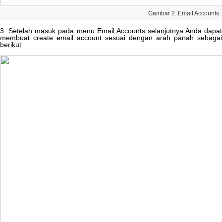
Gambar
2
.
Email
Accounts
3
.
Setelah
masuk
pada
menu
Email
Accounts
selanjutnya
Anda
dapa
membuat
create
email
account
sesuai
dengan
arah
panah
sebagai
berikut