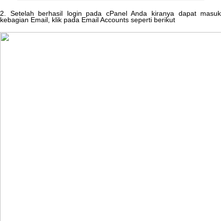
2
.
Setelah
berhasil
login
pada
cPanel
Anda
kiranya
dapat
masu
kebagian
Email
,
klik
pada
Email
Accounts
seperti
berikut