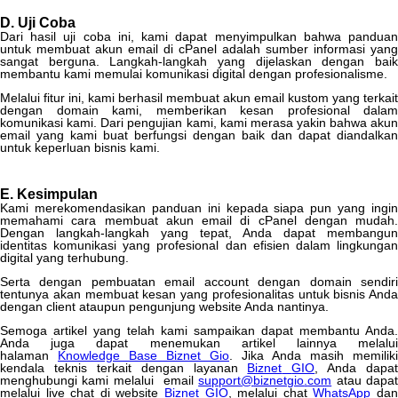
D
.
Uji
Coba
Dari
hasil
uji
coba
ini
,
kami
dapat
menyimpulkan
bahwa
pandua
untuk
membuat
akun
email
di
cPanel
adalah
sumber
informasi
yang
sangat
berguna
.
Langkah
-
langkah
yang
dijelaskan
dengan
bai
membantu
kami
memulai
komunikasi
digital
dengan
profesionalisme
.
Melalui
fitur
ini
,
kami
berhasil
membuat
akun
email
kustom
yang
terkait
dengan
domain
kami
,
memberikan
kesan
profesional
dalam
komunikasi
kami
.
Dari
pengujian
kami
,
kami
merasa
yakin
bahwa
aku
email
yang
kami
buat
berfungsi
dengan
baik
dan
dapat
diandalkan
untuk
keperluan
bisnis
kami
.
E
.
Kesimpulan
Kami
merekomendasikan
panduan
ini
kepada
siapa
pun
yang
ingin
memahami
cara
membuat
akun
email
di
cPanel
dengan
mudah
.
Dengan
langkah
-
langkah
yang
tepat
,
Anda
dapat
membangun
identitas
komunikasi
yang
profesional
dan
efisien
dalam
lingkunga
digital
yang
terhubung
.
Serta
dengan
pembuatan
email
account
dengan
domain
sendir
tentunya
akan
membuat
kesan
yang
profesionalitas
untuk
bisnis
Anda
dengan
client
ataupun
pengunjung
website
Anda
nantinya
.
Semoga
artikel
yang
telah
kami
sampaikan
dapat
membantu
Anda
.
Anda
juga
dapat
menemukan
artikel
lainnya
melalu
halaman
Knowledge
Base
Biznet
Gio
.
Jika
Anda
masih
memiliki
kendala
teknis
terkait
dengan
layanan
Biznet
GIO
,
Anda
dapat
menghubungi
kami
melalui
email
support
@
biznetgio
.
com
atau
dapa
melalui
live
chat
di
website
Biznet
GIO
,
melalui
chat
WhatsApp
da