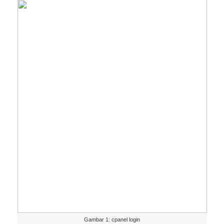
Gambar
1
:
cpanel
login