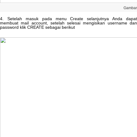
Gambar
4
.
Setelah
masuk
pada
menu
Create
selanjutnya
Anda
dapat
membuat
mail
account
,
s
etelah
selesai
mengisikan
username
da
password
klik
CREATE
sebagai
berikut