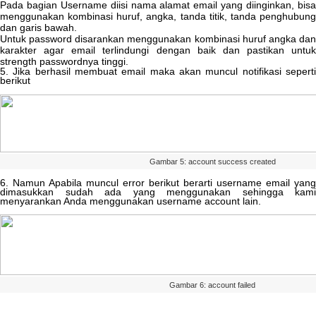
Pada
bagian
Username
diisi
nama
alamat
email
yang
diinginkan
,
bis
menggunakan
kombinasi
huruf
,
angka
,
tanda
titik
,
tanda
penghubun
dan
garis
bawah
.
Untuk
password
disarankan
menggunakan
kombinasi
huruf
angka
da
karakter
agar
email
terlindungi
dengan
baik
dan
pastikan
untuk
strength
passwordnya
tinggi
.
5
.
Jika
berhasil
membuat
email
maka
akan
muncul
notifikasi
sepert
berikut
Gambar
5
:
account
success
created
6
.
Namun
Apabila
muncul
error
berikut
berarti
username
email
yang
dimasukkan
sudah
ada
yang
menggunakan
sehingga
kami
menyarankan
Anda
menggunakan
username
account
lain
.
Gambar
6
:
account
failed