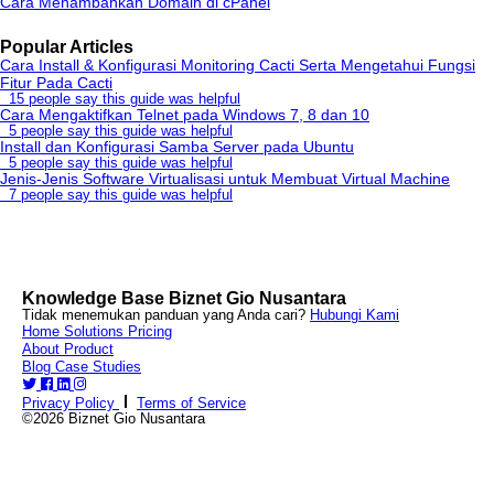
Cara Menambahkan Domain di cPanel
Popular Articles
Cara Install & Konfigurasi Monitoring Cacti Serta Mengetahui Fungsi
Fitur Pada Cacti
15 people say this guide was helpful
Cara Mengaktifkan Telnet pada Windows 7, 8 dan 10
5 people say this guide was helpful
Install dan Konfigurasi Samba Server pada Ubuntu
5 people say this guide was helpful
Jenis-Jenis Software Virtualisasi untuk Membuat Virtual Machine
7 people say this guide was helpful
Knowledge Base Biznet Gio Nusantara
Tidak menemukan panduan yang Anda cari?
Hubungi Kami
Home
Solutions
Pricing
About
Product
Blog
Case Studies
Privacy Policy
Terms of Service
©2026 Biznet Gio Nusantara