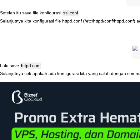
Setelah
itu
save
file
konfigurasi
ssl
.
conf
Selanjutnya
kita
konfigurasi
file
httpd
.
conf
(
/
etc
/
httpd
/
conf
/
httpd
.
conf
)
a
Lalu
save
httpd
.
conf
Selanjutnya
cek
apakah
ada
konfigurasi
kita
yang
salah
dengan
comm