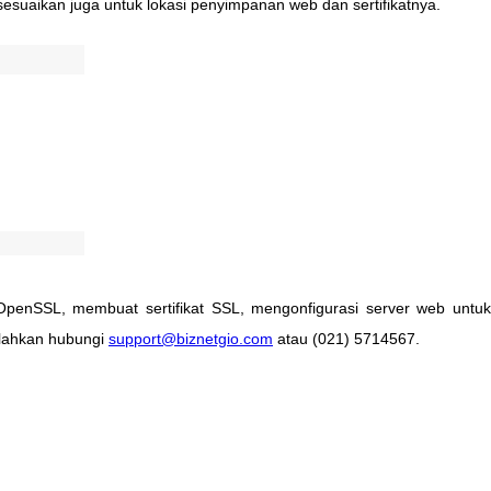
sesuaikan
juga
untuk
lokasi
penyimpanan
web
dan
sertifikatnya
.
OpenSSL
,
membuat
sertifikat
SSL
,
mengonfigurasi
server
web
untuk
ilahkan
hubungi
support
@
biznetgio
.
com
atau
(
021
)
5714567
.