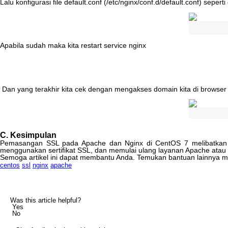
Lalu
konfigurasi
file
default
.
conf
(
/
etc
/
nginx
/
conf
.
d
/
default
.
conf
)
seperti
Apabila
sudah
maka
kita
restart
service
nginx
Dan
yang
terakhir
kita
cek
dengan
mengakses
domain
kita
di
browser
C
.
Kesimpulan
Pemasangan
SSL
pada
Apache
dan
Nginx
di
CentOS
7
melibatkan
menggunakan
sertifikat
SSL
,
dan
memulai
ulang
layanan
Apache
atau
Semoga
artikel
ini
dapat
membantu
Anda
.
Temukan
bantuan
lainnya
m
centos
ssl
nginx
apache
Was this article helpful?
Yes
No