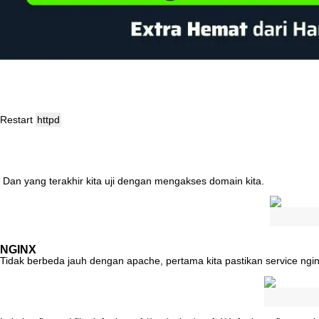
Restart
httpd
Dan
yang
terakhir
kita
uji
dengan
mengakses
domain
kita
.
NGINX
Tidak
berbeda
jauh
dengan
apache
,
pertama
kita
pastikan
service
ngi