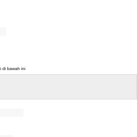
i
di
bawah
ini