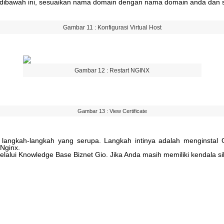
dibawah
ini
,
sesuaikan
nama
domain
dengan
nama
domain
anda
dan
Gambar
11
:
Konfigurasi
Virtual
Host
Gambar
12
:
Restart
NGINX
Gambar
13
:
View
Certificate
langkah
-
langkah
yang
serupa
.
Langkah
intinya
adalah
menginstal
Nginx
.
elalui
Knowledge
Base
Biznet
Gio
.
Jika
Anda
masih
memiliki
kendala
s