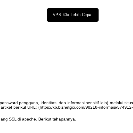
VPS 40x Lebih Cepat
password
pengguna
,
identitas
,
dan
informasi
sensitif
lain
)
melalui
situ
artikel
berikut
URL
:
(
https
:
/
/
kb
.
biznetgio
.
com
/
98218
-
informasi
/
574912
ang
SSL
di
apache
.
Berikut
tahapannya
.