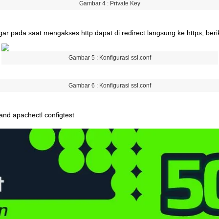
Gambar
4
:
Private
Key
gar
pada
saat
mengakses
http
dapat
di
redirect
langsung
ke
https
,
beri
Gambar
5
:
Konfigurasi
ssl
.
conf
Gambar
6
:
Konfigurasi
ssl
.
conf
and
apachectl
configtest