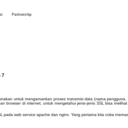
ccessible.
si
Partnership
 7
unakan
untuk
mengamankan
proses
transmisi
data
(
nama
pengguna
,
dan
browser
di
internet
,
untuk
mengetahui
jenis
-
jenis
SSL
bisa
melihat
SL
pada
web
service
apache
dan
nginx
.
Yang
pertama
kita
coba
memas