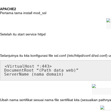
APACHE2
Pertama
tama
install
mod_ssl
Setelah
itu
start
service
httpd
Selanjutnya
itu
kita
konfigurasi
file
ssl
.
conf
(
/
etc
/
httpd
/
conf
.
d
/
ssl
.
conf
)
u
<
VirtualHost
*
:
443
>
DocumentRoot
“
(
Path
data
web
)
”
ServerName
(
nama
domain
)
Ubah
nama
sertifikat
sesuai
nama
file
sertifikat
kita
(
sesuaikan
pathny