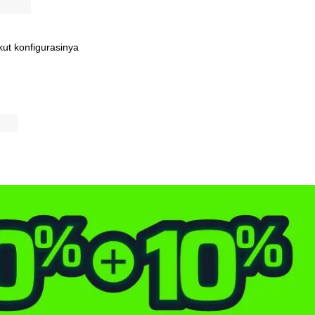
kut
konfigurasinya