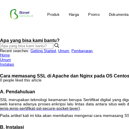
You are viewing an Archived item in your Knowledge Base, it is not publicly a
Produk
Harga
Promo
Dokumenta
Apa yang bisa kami bantu?
Recent searches:
Getting Started
,
Umum
,
Pembayaran
,
Home
Umum
Instalasi
Cara memasang SSL di Apache dan Nginx pada OS Centos
0 people liked this article
A
.
Pendahuluan
SSL
merupakan
teknologi
keamanan
berupa
Sertifikat
digital
yang
dig
web
karena
adanya
proses
enkripsi
lalu
lintas
data
antara
situs
web
jenis
-
jenis
-
sertifikat
-
ssl
-
secure
-
socket
-
layer
)
.
Pada
artikel
kali
ini
kita
akan
membahas
mengenai
cara
memasang
S
B
.
Instalasi