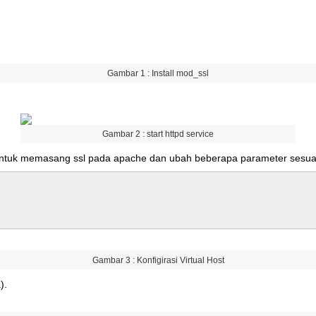
Gambar
1
:
Install
mod_ssl
Gambar
2
:
start
httpd
service
ntuk
memasang
ssl
pada
apache
dan
ubah
beberapa
parameter
sesua
Gambar
3
:
Konfigirasi
Virtual
Host
a
)
.