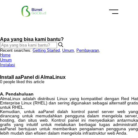
Apa yang bisa kami bantu?
Recent searches:
Getting Started
,
Umum
,
Pembayaran
,
Home
Umum
Instalasi
Install aaPanel di AlmaLinux
0 people liked this article
A
.
Pendahuluan
AlmaLinux
adalah
distribusi
Linux
yang
kompatibel
dengan
Red
Hat
Enterprise
Linux
(
RHEL
)
dan
sering
digunakan
sebagai
alternatif
gratis
untuk
RHEL
.
Kemudian
,
untuk
aaPanel
dalah
kontrol
panel
server
web
yang
dirancang
untuk
memudahkan
pengguna
dalam
mengelola
server
,
hosting
,
dan
situs
web
.
Kontrol
panel
ini
menyediakan
antarmuka
grafis
yang
intuitif
untuk
melakukan
berbagai
tugas
administratif
aaPanel
bertujuan
untuk
memberikan
pengalaman
pengguna
yang
lebih
mudah
dan
efisien
dalam
mengelola
infrastruktur
web
Anda
.