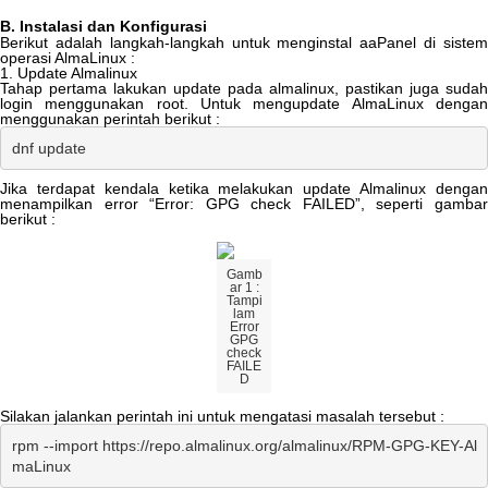
B
.
Instalasi
dan
Konfigurasi
Berikut
adalah
langkah
-
langkah
untuk
menginstal
aaPanel
di
siste
operasi
AlmaLinux
:
1
.
Update
Almalinux
Tahap
pertama
lakukan
update
pada
almalinux
,
pastikan
juga
sudah
login
menggunakan
root
.
Untuk
mengupdate
AlmaLinux
denga
menggunakan
perintah
berikut
:
dnf
update
Jika
terdapat
kendala
ketika
melakukan
update
Almalinux
denga
menampilkan
error
“
Error
:
GPG
check
FAILED
”
,
seperti
gamba
berikut
:
Gamb
ar
1
:
Tampi
lam
Error
GPG
check
FAILE
D
Silakan
jalankan
perintah
ini
untuk
mengatasi
masalah
tersebut
:
rpm
-
-
import
https
:
/
/
repo
.
almalinux
.
org
/
almalinux
/
RPM
-
GPG
-
KEY
-
Al
maLinux