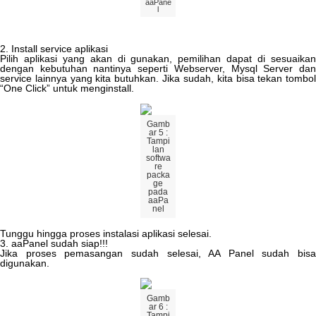
aaPane
l
2
.
Install
service
aplikasi
Pilih
aplikasi
yang
akan
di
gunakan
,
pemilihan
dapat
di
sesuaika
dengan
kebutuhan
nantinya
seperti
Webserver
,
Mysql
Server
da
service
lainnya
yang
kita
butuhkan
.
Jika
sudah
,
kita
bisa
tekan
tombo
“
One
Click
”
untuk
menginstall
.
Gamb
ar
5
:
Tampi
lan
softwa
re
packa
ge
pada
aaPa
nel
Tunggu
hingga
proses
instalasi
aplikasi
selesai
.
3
.
aaPanel
sudah
siap
!
!
!
Jika
proses
pemasangan
sudah
selesai
,
AA
Panel
sudah
bisa
digunakan
.
Gamb
ar
6
:
Tampi