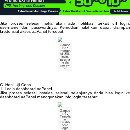
Jika
proses
selesai
maka
akan
ada
notifikasi
terkait
url
login
username
dan
passwordnya
.
Kemudian
,
silahkan
dapat
disimpa
kredensial
akses
aaPanel
tersebut
.
Gamba
r
3
:
Informa
si
URL
login
,
userna
me
dan
passw
ord
C
.
Hasil
Uji
Coba
1
.
Login
dashboard
aaPanel
Jika
proses
selesai
instalasi
selesai
,
selanjutnya
Anda
bisa
login
k
dashboard
aaPanel
menggunakan
info
login
tersebut
.
Gamba
r
4
:
Tampila
n
Dashb
oard
login