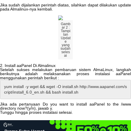
Jika
sudah
dijalankan
perintah
diatas
,
silahkan
dapat
dilakukan
update
pada
Almalinux
-
nya
kembali
.
Gamb
ar
2
:
Tampi
lan
Updat
e
yang
sudah
seles
ai
2
.
Install
aaPanel
Di
Almalinux
Setelah
sukses
melakukan
pembaruan
sistem
AlmaLinux
,
langkah
berikutnya
adalah
melaksanakan
proses
instalasi
aaPane
menggunakan
perintah
berikut
:
yum
install
-
y
wget
&
&
wget
-
O
install
.
sh
http
:
/
/
www
.
aapanel
.
com
/
s
cript
/
install_6
.
0_en
.
sh
&
&
bash
install
.
sh
Jika
ada
pertanyaan
Do
you
want
to
install
aaPanel
to
the
/
ww
directory
now
?
(
y
/
n
)
,
jawab
y
.
Tunggu
hingga
proses
instalasi
selesai
.