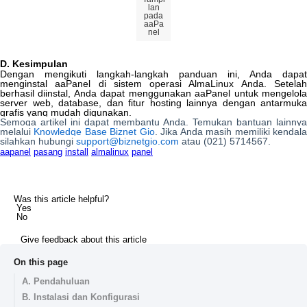
lan
pada
aaPa
nel
D
.
Kesimpulan
Dengan
mengikuti
langkah
-
langkah
panduan
ini
,
Anda
dapat
menginstal
aaPanel
di
sistem
operasi
AlmaLinux
Anda
.
Setela
berhasil
diinstal
,
Anda
dapat
menggunakan
aaPanel
untuk
mengelol
server
web
,
database
,
dan
fitur
hosting
lainnya
dengan
antarmuka
grafis
yang
mudah
digunakan
.
Semoga
artikel
ini
dapat
membantu
Anda
.
Temukan
bantuan
lainnya
melalui
Knowledge
Base
Biznet
Gio
.
Jika
Anda
masih
memiliki
kendal
silahkan
hubungi
support
@
biznetgio
.
com
atau
(
021
)
5714567
.
aapanel
pasang
install
almalinux
panel
Was this article helpful?
Yes
No
Give feedback about this article
On this page
A. Pendahuluan
B. Instalasi dan Konfigurasi