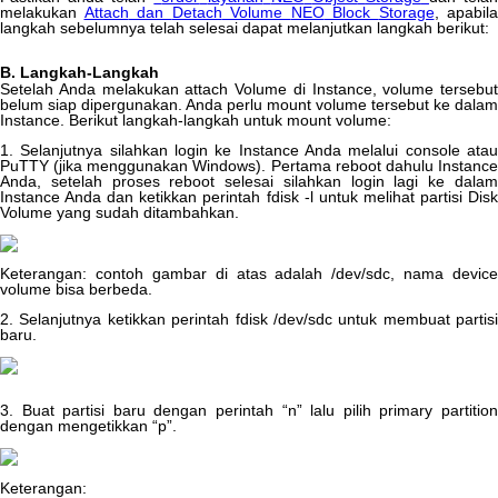
melakukan
Attach
dan
Detach
Volume
NEO
Block
Storage
,
apabila
langkah
sebelumnya
telah
selesai
dapat
melanjutkan
langkah
berikut
:
B
.
Langkah
-
Langkah
Setelah
Anda
melakukan
attach
Volume
di
Instance
,
volume
tersebut
belum
siap
dipergunakan
.
Anda
perlu
mount
volume
tersebut
ke
dalam
Instance
.
Berikut
langkah
-
langkah
untuk
mount
volume
:
1
.
Selanjutnya
silahkan
login
ke
Instance
Anda
melalui
console
ata
PuTTY
(
jika
menggunakan
Windows
)
.
Pertama
reboot
dahulu
Instanc
Anda
,
setelah
proses
reboot
selesai
silahkan
login
lagi
ke
dala
Instance
Anda
dan
ketikkan
perintah
fdisk
-
l
untuk
melihat
partisi
Dis
Volume
yang
sudah
ditambahkan
.
Keterangan
:
contoh
gambar
di
atas
adalah
/
dev
/
sdc
,
nama
device
volume
bisa
berbeda
.
2
.
Selanjutnya
ketikkan
perintah
fdisk
/
dev
/
sdc
untuk
membuat
partisi
baru
.
3
.
Buat
partisi
baru
dengan
perintah
“
n
”
lalu
pilih
primary
partitio
dengan
mengetikkan
“
p
”
.
Keterangan
: