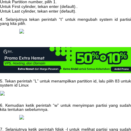
Untuk
Partition
number
,
pilih
1
.
Untuk
First
cylinder
,
tekan
enter
(
default
)
.
.
Untuk
Last
cylinder
,
tekan
enter
(
default
)
.
4
.
Selanjutnya
tekan
perintah
“
t
”
untuk
mengubah
system
id
partis
yang
kita
pilih
.
5
.
Tekan
perintah
“
L
”
untuk
menampilkan
partition
id
,
lalu
pilih
83
untuk
system
id
Linux
6
.
Kemudian
ketik
perintah
“
w
”
untuk
menyimpan
partisi
yang
sudah
kita
tentukan
sebelumnya
.
7
.
Selanjutnya
ketik
perintah
fdisk
-
l
untuk
melihat
partisi
yang
sudah