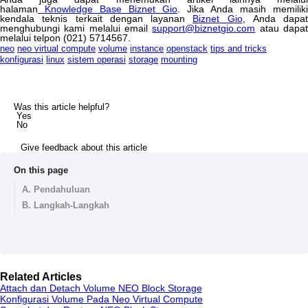
halaman
Knowledge
Base
Biznet
Gio
.
Jika
Anda
masih
memiliki
kendala
teknis
terkait
dengan
layanan
Biznet
Gio
,
Anda
dapat
menghubungi
kami
melalui
email
support
@
biznetgio
.
com
atau
dapa
melalui
telpon
(
021
)
5714567
.
neo
neo virtual compute
volume
instance
openstack
tips and tricks
konfigurasi
linux
sistem operasi
storage
mounting
Was this article helpful?
Yes
No
Give feedback about this article
On this page
A. Pendahuluan
B. Langkah-Langkah
Related Articles
Attach dan Detach Volume NEO Block Storage
Konfigurasi Volume Pada Neo Virtual Compute