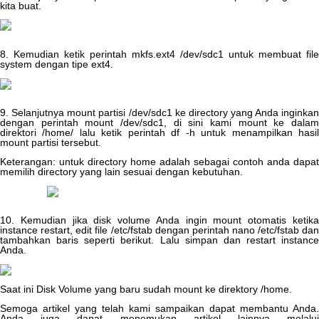
kita
buat
.
8
.
Kemudian
ketik
perintah
mkfs
.
ext4
/
dev
/
sdc1
untuk
membuat
file
system
dengan
tipe
ext4
.
9
.
Selanjutnya
mount
partisi
/
dev
/
sdc1
ke
directory
yang
Anda
inginka
dengan
perintah
mount
/
dev
/
sdc1
,
di
sini
kami
mount
ke
dala
direktori
/
home
/
lalu
ketik
perintah
df
-
h
untuk
menampilkan
hasi
mount
partisi
tersebut
.
Keterangan
:
untuk
directory
home
adalah
sebagai
contoh
anda
dapat
memilih
directory
yang
lain
sesuai
dengan
kebutuhan
.
10
.
Kemudian
jika
disk
volume
Anda
ingin
mount
otomatis
ketik
instance
restart
,
edit
file
/
etc
/
fstab
dengan
perintah
nano
/
etc
/
fstab
da
tambahkan
baris
seperti
berikut
.
Lalu
simpan
dan
restart
instance
Anda
.
Saat
ini
Disk
Volume
yang
baru
sudah
mount
ke
direktory
/
home
.
Semoga
artikel
yang
telah
kami
sampaikan
dapat
membantu
Anda
.
Anda
juga
dapat
menemukan
artikel
lainnya
melalu