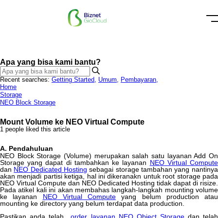
Apa yang bisa kami bantu?
Recent searches:
Getting Started
,
Umum
,
Pembayaran
,
Home
Storage
NEO Block Storage
Mount Volume ke NEO Virtual Compute
1 people liked this article
A
.
Pendahuluan
NEO
Block
Storage
(
Volume
)
merupakan
salah
satu
layanan
Add
O
Storage
yang
dapat
di
tambahkan
ke
layanan
NEO
Virtual
Comput
dan
NEO
Dedicated
Hosting
sebagai
storage
tambahan
yang
nantinya
akan
menjadi
partisi
ketiga
,
hal
ini
dikeranakn
untuk
root
storage
pad
NEO
Virtual
Compute
dan
NEO
Dedicated
Hosting
tidak
dapat
di
risize
.
Pada
atikel
kali
ini
akan
membahas
langkah
-
langkah
mounting
volume
ke
layanan
NEO
Virtual
Compute
yang
belum
production
atau
mounting
ke
directory
yang
belum
terdapat
data
production
.
Pastikan
anda
telah
order
layanan
NEO
Object
Storage
dan
tela