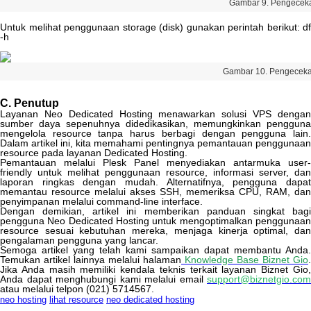
Gambar
9
.
Pengecek
Untuk
melihat
penggunaan
storage
(
disk
)
gunakan
perintah
berikut
:
df
-
h
Gambar
10
.
Pengecek
C
.
Penutup
Layanan
Neo
Dedicated
Hosting
menawarkan
solusi
VPS
denga
sumber
daya
sepenuhnya
didedikasikan
,
memungkinkan
pengguna
mengelola
resource
tanpa
harus
berbagi
dengan
pengguna
lain
Dalam
artikel
ini
,
kita
memahami
pentingnya
pemantauan
penggunaan
resource
pada
layanan
Dedicated
Hosting
.
Pemantauan
melalui
Plesk
Panel
menyediakan
antarmuka
user
-
friendly
untuk
melihat
penggunaan
resource
,
informasi
server
,
dan
laporan
ringkas
dengan
mudah
.
Alternatifnya
,
pengguna
dapa
memantau
resource
melalui
akses
SSH
,
memeriksa
CPU
,
RAM
,
dan
penyimpanan
melalui
command
-
line
interface
.
Dengan
demikian
,
artikel
ini
memberikan
panduan
singkat
bag
pengguna
Neo
Dedicated
Hosting
untuk
mengoptimalkan
penggunaa
resource
sesuai
kebutuhan
mereka
,
menjaga
kinerja
optimal
,
da
pengalaman
pengguna
yang
lancar
.
Semoga
artikel
yang
telah
kami
sampaikan
dapat
membantu
Anda
.
Temukan
artikel
lainnya
melalui
halaman
Knowledge
Base
Biznet
Gio
.
Jika
Anda
masih
memiliki
kendala
teknis
terkait
layanan
Biznet
Gio
Anda
dapat
menghubungi
kami
melalui
email
support
@
biznetgio
.
com
atau
melalui
telpon
(
021
)
5714567
.
neo hosting
lihat resource
neo dedicated hosting