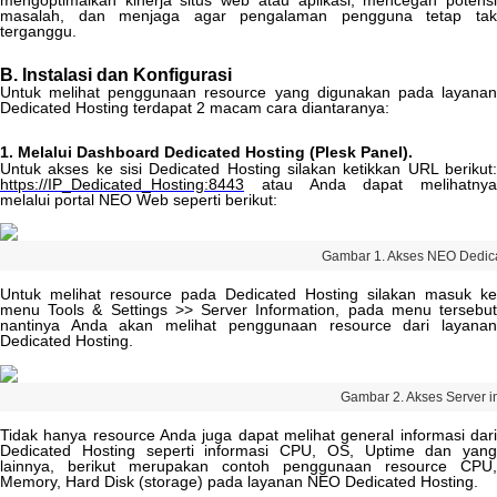
mengoptimalkan
kinerja
situs
web
atau
aplikasi
,
mencegah
potens
masalah
,
dan
menjaga
agar
pengalaman
pengguna
tetap
ta
terganggu
.
B
.
Instalasi
dan
Konfigurasi
Untuk
melihat
penggunaan
resource
yang
digunakan
pada
layana
Dedicated
Hosting
terdapat
2
macam
cara
diantaranya
:
1
.
Melalui
Dashboard
Dedicated
Hosting
(
Plesk
Panel
)
.
Untuk
akses
ke
sisi
Dedicated
Hosting
silakan
ketikkan
URL
berikut
https
:
/
/
IP_Dedicated_Hosting
:
8443
atau
Anda
dapat
melihatnya
melalui
portal
NEO
Web
seperti
berikut
:
Gambar
1
.
Akses
NEO
Dedic
Untuk
melihat
resource
pada
Dedicated
Hosting
silakan
masuk
ke
menu
Tools
&
Settings
>
>
Server
Information
,
pada
menu
tersebu
nantinya
Anda
akan
melihat
penggunaan
resource
dari
layana
Dedicated
Hosting
.
Gambar
2
.
Akses
Server
i
Tidak
hanya
resource
Anda
juga
dapat
melihat
general
informasi
dar
Dedicated
Hosting
seperti
informasi
CPU
,
OS
,
Uptime
dan
yang
lainnya
,
berikut
merupakan
contoh
penggunaan
resource
CPU
,
Memory
,
Hard
Disk
(
storage
)
pada
layanan
NEO
Dedicated
Hosting
.