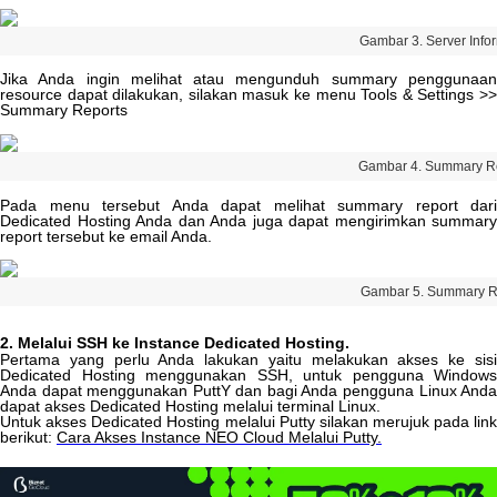
Gambar
3
.
Server
Info
Jika
Anda
ingin
melihat
atau
mengunduh
summary
penggunaa
resource
dapat
dilakukan
,
silakan
masuk
ke
menu
Tools
&
Settings
>
Summary
Reports
Gambar
4
.
Summary
R
Pada
menu
tersebut
Anda
dapat
melihat
summary
report
dari
Dedicated
Hosting
Anda
dan
Anda
juga
dapat
mengirimkan
summary
report
tersebut
ke
email
Anda
.
Gambar
5
.
Summary
R
2
.
Melalui
SSH
ke
Instance
Dedicated
Hosting
.
Pertama
yang
perlu
Anda
lakukan
yaitu
melakukan
akses
ke
sis
Dedicated
Hosting
menggunakan
SSH
,
untuk
pengguna
Windows
Anda
dapat
menggunakan
PuttY
dan
bagi
Anda
pengguna
Linux
And
dapat
akses
Dedicated
Hosting
melalui
terminal
Linux
.
Untuk
akses
Dedicated
Hosting
melalui
Putty
silakan
merujuk
pada
lin
berikut
:
Cara
Akses
Instance
NEO
Cloud
Melalui
Putty
.