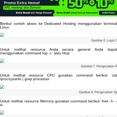
Berikut
contoh
akses
ke
Dedicated
Hosting
menggunakan
termina
Linux
.
Gambar
6
.
Login
Untuk
melihat
resource
Anda
secara
general
Anda
dapa
menggunakan
command
top
-
c
atau
htop
.
Gambat
7
.
Pengecekan
R
Untuk
melihat
resource
CPU
gunakan
command
berikut
:
ca
/
proc
/
cpuinfo
|
grep
processor
Gambar
8
.
Pengecekan
Ty
Untuk
melihat
resource
Memory
gunakan
command
berikut
:
free
-
h
-
si