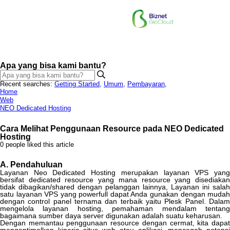
Apa yang bisa kami bantu?
Recent searches:
Getting Started
,
Umum
,
Pembayaran
,
Home
Web
NEO Dedicated Hosting
Cara Melihat Penggunaan Resource pada NEO Dedicated
Hosting
0 people liked this article
A
.
Pendahuluan
Layanan
Neo
Dedicated
Hosting
merupakan
layanan
VPS
yan
bersifat
dedicated
resource
yang
mana
resource
yang
disediaka
tidak
dibagikan
/
shared
dengan
pelanggan
lainnya
,
Layanan
ini
salah
satu
layanan
VPS
yang
powerfull
dapat
Anda
gunakan
dengan
muda
dengan
control
panel
ternama
dan
terbaik
yaitu
Plesk
Panel
.
Dala
mengelola
layanan
hosting
,
pemahaman
mendalam
tentan
bagaimana
sumber
daya
server
digunakan
adalah
suatu
keharusan
.
Dengan
memantau
penggunaan
resource
dengan
cermat
,
kita
dapa