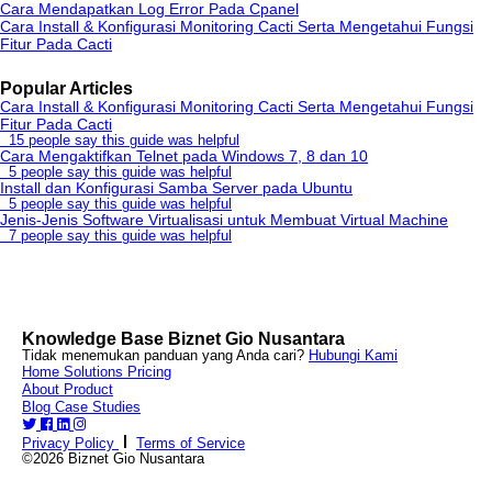
Cara Mendapatkan Log Error Pada Cpanel
Cara Install & Konfigurasi Monitoring Cacti Serta Mengetahui Fungsi
Fitur Pada Cacti
Popular Articles
Cara Install & Konfigurasi Monitoring Cacti Serta Mengetahui Fungsi
Fitur Pada Cacti
15 people say this guide was helpful
Cara Mengaktifkan Telnet pada Windows 7, 8 dan 10
5 people say this guide was helpful
Install dan Konfigurasi Samba Server pada Ubuntu
5 people say this guide was helpful
Jenis-Jenis Software Virtualisasi untuk Membuat Virtual Machine
7 people say this guide was helpful
Knowledge Base Biznet Gio Nusantara
Tidak menemukan panduan yang Anda cari?
Hubungi Kami
Home
Solutions
Pricing
About
Product
Blog
Case Studies
Privacy Policy
Terms of Service
©2026 Biznet Gio Nusantara