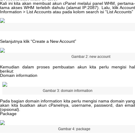
Kali
ini
kita
akan
membuat
akun
cPanel
melalui
panel
WHM
,
pertama
tama
akses
WHM
terlebih
dahulu
(
alamat
IP
:
2087
)
.
Lalu
,
klik
Accoun
Information
>
List
Accounts
atau
pada
kolom
search
isi
“
List
Accounts
”
Selanjutnya
klik
“
Create
a
New
Account
”
Gambar
2
:
new
account
Kemudian
dalam
proses
pembuatan
akun
kita
perlu
mengisi
hal
berikut
:
Domain
information
Gambar
3
:
domain
information
Pada
bagian
domain
information
kita
perlu
mengisi
nama
domain
yan
akan
kita
buatkan
akun
cPanelnya
,
username
,
password
,
dan
email
(
opsional
)
.
Package
Gambar
4
:
package