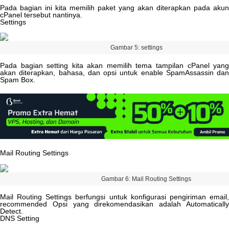
Pada
bagian
ini
kita
memilih
paket
yang
akan
diterapkan
pada
akun
cPanel
tersebut
nantinya
.
Settings
Gambar
5
:
settings
Pada
bagian
setting
kita
akan
memilih
tema
tampilan
cPanel
yan
akan
diterapkan
,
bahasa
,
dan
opsi
untuk
enable
SpamAssassin
dan
Spam
Box
.
Mail
Routing
Settings
Gambar
6
:
Mail
Routing
Settings
Mail
Routing
Settings
berfungsi
untuk
konfigurasi
pengiriman
email
recommended
Opsi
yang
direkomendasikan
adalah
Automaticall
Detect
.
DNS
Setting