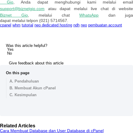
Gio
,
Anda
dapat
menghubungi
kami
melalui
emai
support
@
biznetgio
.
com
atau
dapat
melalui
live
chat
di
websit
Biznet
Gio
,
melalui
chat
WhatsApp
dan
juga
dapat
melalui
telpon
(
021
)
5714567
.
cpanel
whm
tutorial
neo dedicated hosting
ndh
neo
pembuatan account
Was this article helpful?
Yes
No
Give feedback about this article
On this page
A. Pendahuluan
B. Membuat Akun cPanel
C. Kesimpulan
Related Articles
Cara Membuat Database dan User Database di cPanel