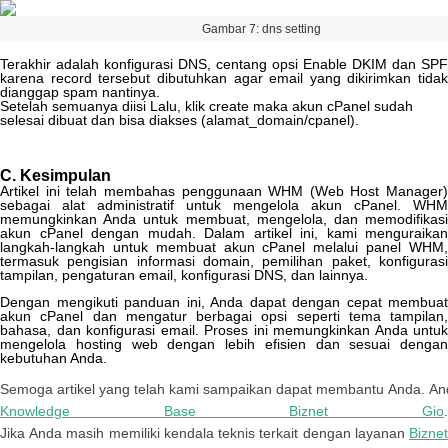
Gambar
7
:
dns
setting
Terakhir
adalah
konfigurasi
DNS
,
centang
opsi
Enable
DKIM
dan
SPF
karena
record
tersebut
dibutuhkan
agar
email
yang
dikirimkan
tidak
dianggap
spam
nantinya
.
Setelah
semuanya
diisi
Lalu
,
klik
create
maka
akun
cPanel
sudah
selesai
dibuat
dan
bisa
diakses
(
alamat_domain
/
cpanel
)
.
C
.
Kesimpulan
Artikel
ini
telah
membahas
penggunaan
WHM
(
Web
Host
Manager
)
sebagai
alat
administratif
untuk
mengelola
akun
cPanel
.
WHM
memungkinkan
Anda
untuk
membuat
,
mengelola
,
dan
memodifikas
akun
cPanel
dengan
mudah
.
Dalam
artikel
ini
,
kami
menguraikan
langkah
-
langkah
untuk
membuat
akun
cPanel
melalui
panel
WHM
termasuk
pengisian
informasi
domain
,
pemilihan
paket
,
konfiguras
tampilan
,
pengaturan
email
,
konfigurasi
DNS
,
dan
lainnya
.
Dengan
mengikuti
panduan
ini
,
Anda
dapat
dengan
cepat
membuat
akun
cPanel
dan
mengatur
berbagai
opsi
seperti
tema
tampilan
,
bahasa
,
dan
konfigurasi
email
.
Proses
ini
memungkinkan
Anda
untuk
mengelola
hosting
web
dengan
lebih
efisien
dan
sesuai
dengan
kebutuhan
Anda
.
Semoga
artikel
yang
telah
kami
sampaikan
dapat
membantu
Anda
.
An
Knowledge
Base
Biznet
Gio
Jika
Anda
masih
memiliki
kendala
teknis
terkait
dengan
layanan
Bizne