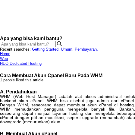
Apa yang bisa kami bantu?
Recent searches:
Getting Started
,
Umum
,
Pembayaran
,
Home
Web
NEO Dedicated Hosting
Cara Membuat Akun Cpanel Baru Pada WHM
1 people liked this article
A
.
Pendahuluan
WHM
(
Web
Host
Manager
)
adalah
alat
akses
administratif
untuk
backend
akun
cPanel
.
WHM
bisa
disebut
juga
admin
dari
cPanel
.
Dengan
WHM
,
seseorang
dapat
membuat
akun
cPanel
di
hosting
.
WHM
memudahkan
pengguna
mengelola
banyak
file
.
Bahkan
seseorang
dapat
menjual
layanan
hosting
dan
mengelola
beberap
cPanel
dengan
pilihan
modifikasi
,
seperti
upgrade
(
menambah
)
ata
downgrade
(
menurunkan
)
akun
.
B
.
Membuat
Akun
cPanel