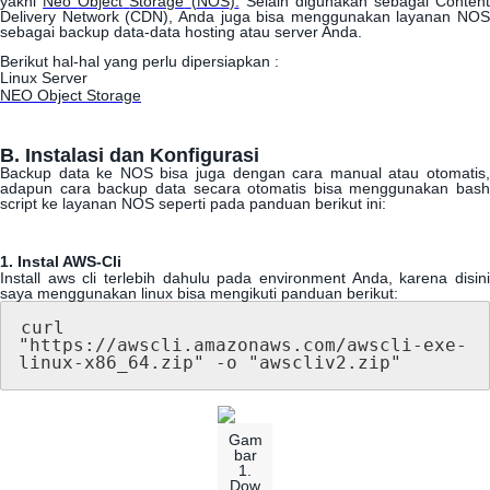
yakni
Neo
Object
Storage
(
NOS
)
.
Selain
digunakan
sebagai
Content
Delivery
Network
(
CDN
)
,
Anda
juga
bisa
menggunakan
layanan
NOS
sebagai
backup
data
-
data
hosting
atau
server
Anda
.
Berikut
hal
-
hal
yang
perlu
dipersiapkan
:
Linux
Server
NEO
Object
Storage
B
.
Instalasi
dan
Konfigurasi
Backup
data
ke
NOS
bisa
juga
dengan
cara
manual
atau
otomatis
adapun
cara
backup
data
secara
otomatis
bisa
menggunakan
bash
script
ke
layanan
NOS
seperti
pada
panduan
berikut
ini
:
1
.
Instal
AWS
-
Cli
Install
aws
cli
terlebih
dahulu
pada
environment
Anda
,
karena
disin
saya
menggunakan
linux
bisa
mengikuti
panduan
berikut
:
curl
"
https
:
/
/
awscli
.
amazonaws
.
com
/
awscli
-
exe
-
linux
-
x86_64
.
zip
"
-
o
"
awscliv2
.
zip
"
Gam
bar
1
.
Dow