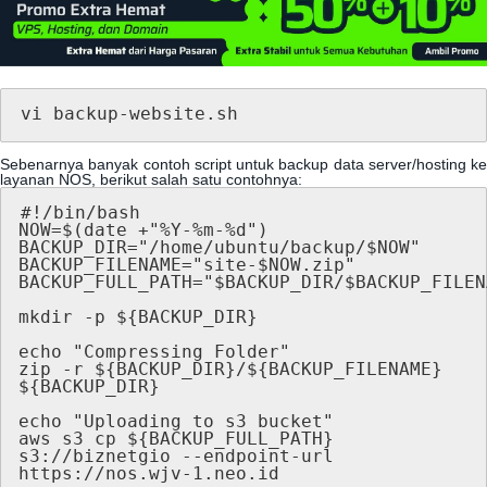
vi
backup
-
website
.
sh
Sebenarnya
banyak
contoh
script
untuk
backup
data
server
/
hosting
ke
layanan
NOS
,
berikut
salah
satu
contohnya
:
#
!
/
bin
/
bash
NOW
=
$
(
date
+
"
%
Y
-
%
m
-
%
d
"
)
BACKUP_DIR
=
"
/
home
/
ubuntu
/
backup
/
$
NOW
"
BACKUP_FILENAME
=
"
site
-
$
NOW
.
zip
"
BACKUP_FULL_PATH
=
"
$
BACKUP_DIR
/
$
BACKUP_FILEN
mkdir
-
p
$
{
BACKUP_DIR
}
echo
"
Compressing
Folder
"
zip
-
r
$
{
BACKUP_DIR
}
/
$
{
BACKUP_FILENAME
}
$
{
BACKUP_DIR
}
echo
"
Uploading
to
s3
bucket
"
aws
s3
cp
$
{
BACKUP_FULL_PATH
}
s3
:
/
/
biznetgio
-
-
endpoint
-
url
https
:
/
/
nos
.
wjv
-
1
.
neo
.
id