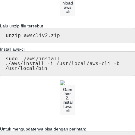
nload
aws
cli
Lalu
unzip
file
tersebut
unzip
awscliv2
.
zip
Install
aws
-
cli
sudo
.
/
aws
/
install
.
/
aws
/
install
-
i
/
usr
/
local
/
aws
-
cli
-
b
/
usr
/
local
/
bin
Gam
bar
2
.
instal
l
aws
cli
Untuk
mengupdatenya
bisa
dengan
perintah
: