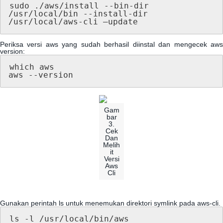
sudo
.
/
aws
/
install
-
-
bin
-
dir
/
usr
/
local
/
bin
-
-
install
-
dir
/
usr
/
local
/
aws
-
cli
–
update
Periksa
versi
aws
yang
sudah
berhasil
diinstal
dan
mengecek
aw
version
:
which
aws
aws
-
-
version
Gam
bar
3
.
Cek
Dan
Melih
it
Versi
Aws
Cli
Gunakan
perintah
ls
untuk
menemukan
direktori
symlink
pada
aws
-
cli
.
ls
-
l
/
usr
/
local
/
bin
/
aws