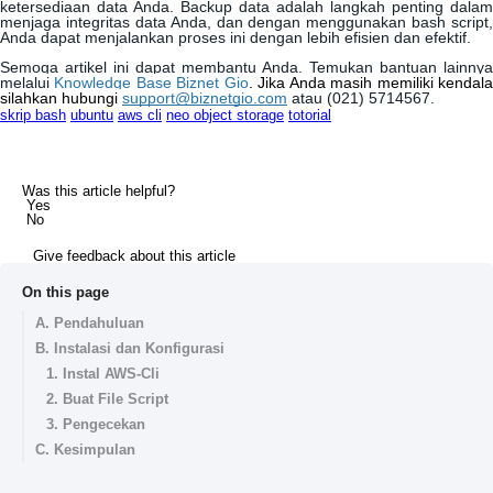
ketersediaan
data
Anda
.
Backup
data
adalah
langkah
penting
dalam
menjaga
integritas
data
Anda
,
dan
dengan
menggunakan
bash
script
,
Anda
dapat
menjalankan
proses
ini
dengan
lebih
efisien
dan
efektif
.
Semoga
artikel
ini
dapat
membantu
Anda
.
Temukan
bantuan
lainnya
melalui
Knowledge
Base
Biznet
Gio
.
Jika
Anda
masih
memiliki
kendal
silahkan
hubungi
support
@
biznetgio
.
com
atau
(
021
)
5714567
.
skrip bash
ubuntu
aws cli
neo object storage
totorial
Was this article helpful?
Yes
No
Give feedback about this article
On this page
A. Pendahuluan
B. Instalasi dan Konfigurasi
1. Instal AWS-Cli
2. Buat File Script
3. Pengecekan
C. Kesimpulan