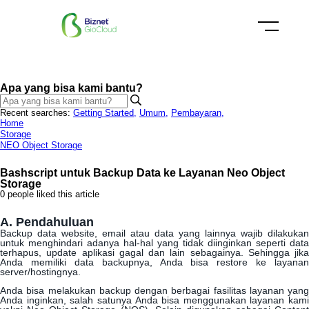
Apa yang bisa kami bantu?
Recent searches:
Getting Started
,
Umum
,
Pembayaran
,
Home
Storage
NEO Object Storage
Bashscript untuk Backup Data ke Layanan Neo Object
Storage
0 people liked this article
A
.
Pendahuluan
Backup
data
website
,
email
atau
data
yang
lainnya
wajib
dilakukan
untuk
menghindari
adanya
hal
-
hal
yang
tidak
diinginkan
seperti
data
terhapus
,
update
aplikasi
gagal
dan
lain
sebagainya
.
Sehingga
jika
Anda
memiliki
data
backupnya
,
Anda
bisa
restore
ke
layanan
server
/
hostingnya
.
Anda
bisa
melakukan
backup
dengan
berbagai
fasilitas
layanan
yang
Anda
inginkan
,
salah
satunya
Anda
bisa
menggunakan
layanan
kami