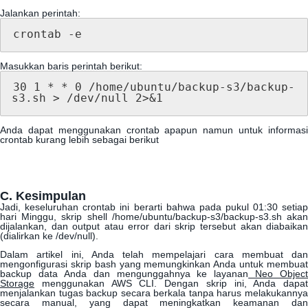
Jalankan
perintah
:
crontab
-
e
Masukkan
baris
perintah
berikut
:
30
1
*
*
0
/
home
/
ubuntu
/
backup
-
s3
/
backup
-
s3
.
sh
>
/
dev
/
null
2
>
&
1
Anda
dapat
menggunakan
crontab
apapun
namun
untuk
informas
crontab
kurang
lebih
sebagai
berikut
C
.
Kesimpulan
Jadi
,
keseluruhan
crontab
ini
berarti
bahwa
pada
pukul
01
:
30
setia
hari
Minggu
,
skrip
shell
/
home
/
ubuntu
/
backup
-
s3
/
backup
-
s3
.
sh
aka
dijalankan
,
dan
output
atau
error
dari
skrip
tersebut
akan
diabaika
(
dialirkan
ke
/
dev
/
null
)
.
Dalam
artikel
ini
,
Anda
telah
mempelajari
cara
membuat
dan
mengonfigurasi
skrip
bash
yang
memungkinkan
Anda
untuk
membua
backup
data
Anda
dan
mengunggahnya
ke
layanan
Neo
Object
Storage
menggunakan
AWS
CLI
.
Dengan
skrip
ini
,
Anda
dapat
menjalankan
tugas
backup
secara
berkala
tanpa
harus
melakukanny
secara
manual
,
yang
dapat
meningkatkan
keamanan
da