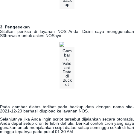
Back
up
3
.
Pengecekan
Silalkan
periksa
di
layanan
NOS
Anda
.
Disini
saya
menggunakan
S3browser
untuk
askes
NOSnya
:
Gam
bar
7
.
Valid
asi
Data
di
Buck
et
Pada
gambar
diatas
terlihat
pada
backup
data
dengan
nama
site
2021
-
12
-
29
berhasil
diupload
ke
layanan
NOS
.
Selanjutnya
jika
Anda
ingin
script
tersebut
dijalankan
secara
otomatis
,
Anda
dapat
setup
cron
terlebih
dahulu
.
Berikut
contoh
cron
yang
say
gunakan
untuk
menjalankan
scipt
diatas
setiap
seminggu
sekali
di
har
minggu
tepatnya
pada
pukul
01
:
30
AM
.