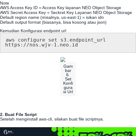
Note
AWS
Access
Key
ID
=
Access
Key
layanan
NEO
Object
Storage
AWS
Secret
Access
Key
=
Seckret
Key
Layanan
NEO
Object
Storage
Default
region
name
(
misalnya
,
us
-
east
-
1
)
=
isikan
idn
Default
output
format
(
biasanya
,
bisa
kosong
atau
json
)
Kemudian
Konfigurasi
endpoint
url
aws
configure
set
s3
.
endpoint_url
https
:
/
/
nos
.
wjv
-
1
.
neo
.
id
Gam
bar
6
.
Set
Konfi
gura
si
Url
2
.
Buat
File
Script
Setelah
menginstall
aws
-
cli
,
silakan
buat
file
scriptnya
.