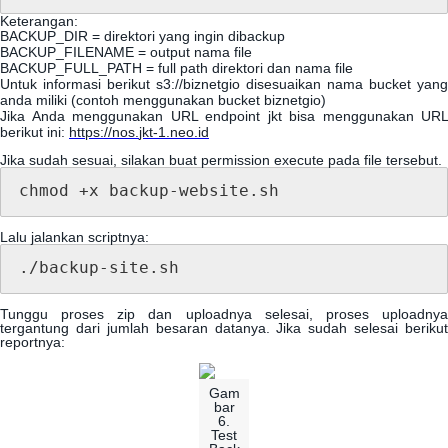
Keterangan
:
BACKUP_DIR
=
direktori
yang
ingin
dibackup
BACKUP_FILENAME
=
output
nama
file
BACKUP_FULL_PATH
=
full
path
direktori
dan
nama
file
Untuk
informasi
berikut
s3
:
/
/
biznetgio
disesuaikan
nama
bucket
yang
anda
miliki
(
contoh
menggunakan
bucket
biznetgio
)
Jika
Anda
menggunakan
URL
endpoint
jkt
bisa
menggunakan
URL
berikut
ini
:
https
:
/
/
nos
.
jkt
-
1
.
neo
.
id
Jika
sudah
sesuai
,
silakan
buat
permission
execute
pada
file
tersebut
.
chmod
+
x
backup
-
website
.
sh
Lalu
jalankan
scriptnya
:
.
/
backup
-
site
.
sh
Tunggu
proses
zip
dan
uploadnya
selesai
,
proses
uploadny
tergantung
dari
jumlah
besaran
datanya
.
Jika
sudah
selesai
berikut
reportnya
:
Gam
bar
6
.
Test