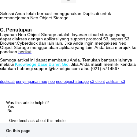
Selesai
Anda
telah
berhasil
menggunakan
Duplicati
untuk
memanejemen
Neo
Object
Storage
.
C
.
Penutupan
Layanan
Neo
Object
Storage
adalah
layanan
cloud
storage
yang
dapat
diakses
dengan
aplikasi
yang
support
protocol
S3
,
sepert
S3
Browser
,
Cyberduck
dan
lain
lain
.
Jika
Anda
ingin
mengakses
Neo
Object
Storage
menggunakan
aplikasi
yang
lain
.
Anda
bisa
merujuk
ke
panduan
berikut
.
Semoga
artikel
ini
dapat
membantu
Anda
.
Temukan
bantuan
lainnya
melalui
Knowledge
Base
Biznet
Gio
.
Jika
Anda
masih
memiliki
kendala
silahkan
hubungi
support
@
biznetgio
.
com
atau
(
021
)
5714567
.
duplicati
penyimpanan neo
neo
neo object storage
s3 client
aplikasi s3
Was this article helpful?
Yes
No
Give feedback about this article
On this page