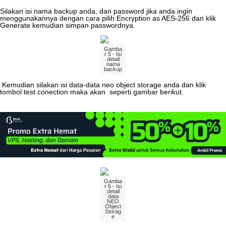
Silakan
isi
nama
backup
anda
,
dan
password
jika
anda
ingin
menggunakannya
dengan
cara
pilih
Encryption
as
AES
-
256
dan
klik
Generate
kemudian
simpan
passwordnya
.
Gamba
r
5
-
Isi
detail
nama
backup
Kemudian
silakan
isi
data
-
data
neo
object
storage
anda
dan
klik
tombol
test
conection
maka
akan
seperti
gambar
berikut
.
Gamba
r
6
-
Isi
detail
data
NEO
Object
Storag
e