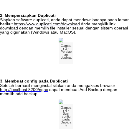
2
.
Mempersiapkan
Duplicati
Siapkan
software
duplicati
,
anda
dapat
mendownloadnya
pada
laman
berikut
https
:
/
/
www
.
duplicati
.
com
/
download
Anda
mengklik
link
download
dengan
memilih
file
installer
sesuai
dengan
sistem
operasi
yang
digunakan
(
Windows
atau
MacOS
)
.
Gamba
r
3
-
Persiap
an
duplicat
i
3
.
Membuat
config
pada
Duplicati
Setelah
berhasil
menginstal
silakan
anda
mengakses
browser
http
:
/
/
localhost
:
8200
/
ngax
dapat
membuat
Add
Backup
dengan
memilih
add
backup
,
Gamba
r
4
-
Buat
config
pada
Duplica
ti