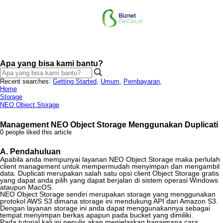
Apa yang bisa kami bantu?
Recent searches:
Getting Started
,
Umum
,
Pembayaran
,
Home
Storage
NEO Object Storage
Management NEO Object Storage Menggunakan Duplicati
0 people liked this article
A
.
Pendahuluan
Apabila
anda
mempunyai
layanan
NEO
Object
Storage
maka
perlulah
client
management
untuk
mempermudah
menyimpan
dan
mengambil
data
.
Duplicati
merupakan
salah
satu
opsi
client
Object
Storage
gratis
yang
dapat
anda
pilih
yang
dapat
berjalan
di
sistem
operasi
Windows
ataupun
MacOS
.
NEO
Object
Storage
sendiri
merupakan
storage
yang
menggunakan
protokol
AWS
S3
dimana
storage
ini
mendukung
API
dari
Amazon
S3
.
Dengan
layanan
storage
ini
anda
dapat
menggunakannya
sebagai
tempat
menyimpan
berkas
apapun
pada
bucket
yang
dimiliki
.
Pada
tutorial
kali
ini
penulis
akan
menjelaskan
bagaimana
cara