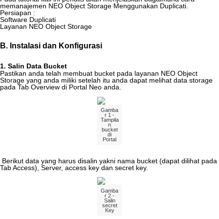
memanajemen
NEO
Object
Storage
Menggunakan
Duplicati
.
Persiapan
:
Software
Duplicati
Layanan
NEO
Object
Storage
B
.
Instalasi
dan
Konfigurasi
1
.
Salin
Data
Bucket
Pastikan
anda
telah
membuat
bucket
pada
layanan
NEO
Object
Storage
yang
anda
miliki
setelah
itu
anda
dapat
melihat
data
storage
pada
Tab
Overview
di
Portal
Neo
anda
.
Gamba
r
1
-
Tampila
n
bucket
di
Portal
Berikut
data
yang
harus
disalin
yakni
nama
bucket
(
dapat
dilihat
pada
Tab
Access
)
,
Server
,
access
key
dan
secret
key
.
Gamba
r
2
-
Salin
secret
Key