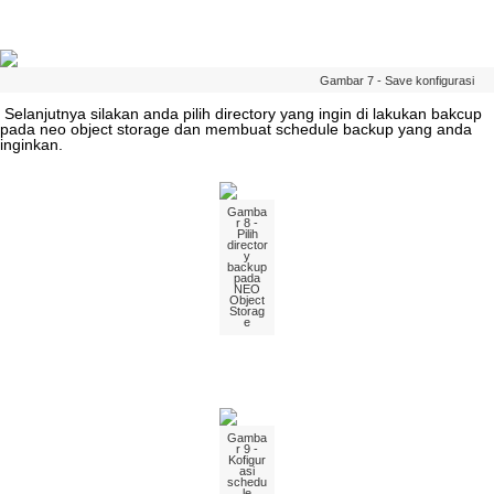
Gambar
7
-
Save
konfigurasi
Selanjutnya
silakan
anda
pilih
directory
yang
ingin
di
lakukan
bakcup
pada
neo
object
storage
dan
membuat
schedule
backup
yang
anda
inginkan
.
Gamba
r
8
-
Pilih
director
y
backup
pada
NEO
Object
Storag
e
Gamba
r
9
-
Kofigur
asi
schedu
le