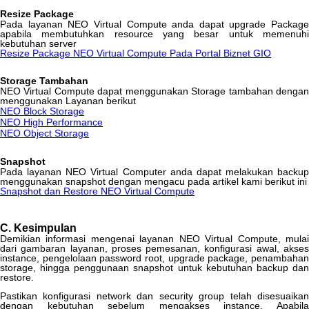
Resize
Package
Pada
layanan
NEO
Virtual
Compute
anda
dapat
upgrade
Package
apabila
membutuhkan
resource
yang
besar
untuk
memenuh
kebutuhan
server
Resize
Package
NEO
Virtual
Compute
Pada
Portal
Biznet
GIO
Storage
Tambahan
NEO
Virtual
Compute
dapat
menggunakan
Storage
tambahan
denga
menggunakan
Layanan
berikut
NEO
Block
Storage
NEO
High
Performance
NEO
Object
Storage
Snapshot
Pada
layanan
NEO
Virtual
Computer
anda
dapat
melakukan
backup
menggunakan
snapshot
dengan
mengacu
pada
artikel
kami
berikut
ini
Snapshot
dan
Restore
NEO
Virtual
Compute
C
.
Kesimpulan
Demikian
informasi
mengenai
layanan
NEO
Virtual
Compute
,
mula
dari
gambaran
layanan
,
proses
pemesanan
,
konfigurasi
awal
,
akse
instance
,
pengelolaan
password
root
,
upgrade
package
,
penambaha
storage
,
hingga
penggunaan
snapshot
untuk
kebutuhan
backup
da
restore
.
Pastikan
konfigurasi
network
dan
security
group
telah
disesuaika
dengan
kebutuhan
sebelum
mengakses
instance
.
Apabil