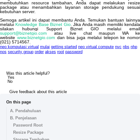
membutuhkan
resource
tambahan
,
Anda
dapat
melakukan
resiz
package
atau
menambahkan
layanan
storage
pendukung
sesua
kebutuhan
server
.
Semoga
artikel
ini
dapat
membantu
Anda
.
Temukan
bantuan
lainnya
melalui
Knowledge
Base
Biznet
Gio
.
Jika
Anda
masih
memiliki
kendal
silakan
hubungi
Support
Biznet
GIO
melalui
email
support
@
biznetgio
.
com
atau
live
chat
maupun
WA
ke
website
www
.
biznetgio
.
com
dan
bisa
juga
melalui
telepon
ke
nomor
(
021
)
5714567
.
neo komputasi virtual
mulai
getting started
neo virtual compute
nvc
nbs
nhp
nos
security group
order
akses
root
password
Was this article helpful?
Yes
No
Give feedback about this article
On this page
A. Pendahuluan
B. Penjelasan
Password Root
Resize Package
Storage Tambahan