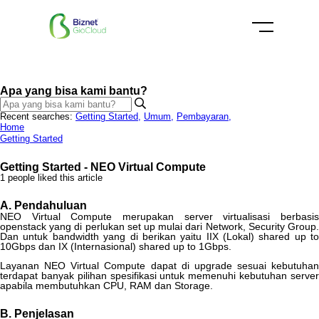
Apa yang bisa kami bantu?
Recent searches:
Getting Started
,
Umum
,
Pembayaran
,
Home
Getting Started
Getting Started - NEO Virtual Compute
1 people liked this article
A
.
Pendahuluan
NEO
Virtual
Compute
merupakan
server
virtualisasi
berbasi
openstack
yang
di
perlukan
set
up
mulai
dari
Network
,
Security
Group
Dan
untuk
bandwidth
yang
di
berikan
yaitu
IIX
(
Lokal
)
shared
up
t
10Gbps
dan
IX
(
Internasional
)
shared
up
to
1Gbps
.
Layanan
NEO
Virtual
Compute
dapat
di
upgrade
sesuai
kebutuhan
terdapat
banyak
pilihan
spesifikasi
untuk
memenuhi
kebutuhan
serve
apabila
membutuhkan
CPU
,
RAM
dan
Storage
.
B
.
Penjelasan