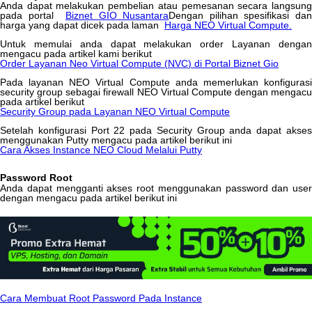
Anda
dapat
melakukan
pembelian
atau
pemesanan
secara
langsun
pada
portal
Biznet
GIO
Nusantara
Dengan
pilihan
spesifikasi
dan
harga
yang
dapat
dicek
pada
laman
Harga
NEO
Virtual
Compute
.
Untuk
memulai
anda
dapat
melakukan
order
Layanan
denga
mengacu
pada
artikel
kami
berikut
Order
Layanan
Neo
Virtual
Compute
(
NVC
)
di
Portal
Biznet
Gio
Pada
layanan
NEO
Virtual
Compute
anda
memerlukan
konfiguras
security
group
sebagai
firewall
NEO
Virtual
Compute
dengan
mengacu
pada
artikel
berikut
Security
Group
pada
Layanan
NEO
Virtual
Compute
Setelah
konfigurasi
Port
22
pada
Security
Group
anda
dapat
akse
menggunakan
Putty
mengacu
pada
artikel
berikut
ini
Cara
Akses
Instance
NEO
Cloud
Melalui
Putty
Password
Root
Anda
dapat
mengganti
akses
root
menggunakan
password
dan
user
dengan
mengacu
pada
artikel
berikut
ini
Cara
Membuat
Root
Password
Pada
Instance