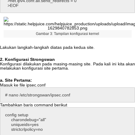
>
net
.
ipv4
.
conf
.
all
.
send_redirects
=
0
>
EOF
Gambar
3
:
Tampilan
konfigurasi
kernel
Lakukan
langkah
-
langkah
diatas
pada
kedua
site
.
2
.
Konfigurasi
Strongswan
Konfigurasi
dilakukan
pada
masing
-
masing
site
.
Pada
kali
ini
kita
aka
melakukan
konfigurasi
site
pertama
.
a
.
Site
Pertama
:
Masuk
ke
file
ipsec
.
conf
#
nano
/
etc
/
strongswan
/
ipsec
.
conf
Tambahkan
baris
command
berikut
config
setup
charondebug
=
"
all
"
uniqueids
=
yes
strictcrlpolicy
=
no