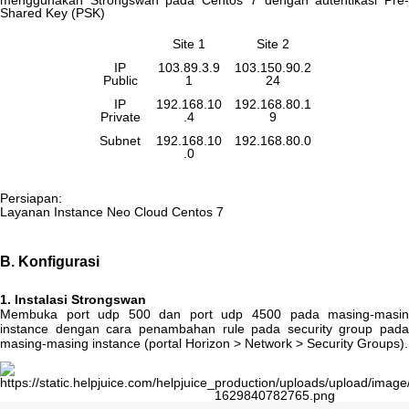
menggunakan
Strongswan
pada
Centos
7
dengan
autentikasi
Pre
Shared
Key
(
PSK
)
Site
1
Site
2
IP
103
.
89
.
3
.
9
103
.
150
.
90
.
2
Public
1
24
IP
192
.
168
.
10
192
.
168
.
80
.
1
Private
.
4
9
Subnet
192
.
168
.
10
192
.
168
.
80
.
0
.
0
Persiapan
:
Layanan
Instance
Neo
Cloud
Centos
7
B
.
Konfigurasi
1
.
Instalasi
Strongswan
Membuka
port
udp
500
dan
port
udp
4500
pada
masing
-
masi
instance
dengan
cara
penambahan
rule
pada
security
group
pada
masing
-
masing
instance
(
portal
Horizon
>
Network
>
Security
Groups
)
.