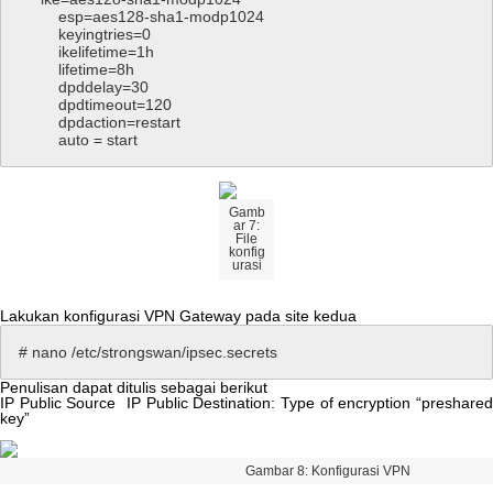
esp
=
aes128
-
sha1
-
modp1024
keyingtries
=
0
ikelifetime
=
1h
lifetime
=
8h
dpddelay
=
30
dpdtimeout
=
120
dpdaction
=
restart
auto
=
start
Gamb
ar
7
:
File
konfig
urasi
Lakukan
konfigurasi
VPN
Gateway
pada
site
kedua
#
nano
/
etc
/
strongswan
/
ipsec
.
secrets
Penulisan
dapat
ditulis
sebagai
berikut
IP
Public
Source
IP
Public
Destination
:
Type
of
encryption
“
preshare
key
”
Gambar
8
:
Konfigurasi
VPN