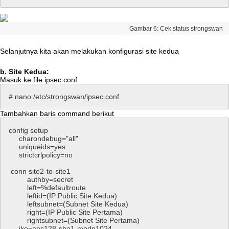
Gambar
6
:
Cek
status
strongswan
Selanjutnya
kita
akan
melakukan
konfigurasi
site
kedua
b
.
Site
Kedua
:
Masuk
ke
file
ipsec
.
conf
#
nano
/
etc
/
strongswan
/
ipsec
.
conf
Tambahkan
baris
command
berikut
config
setup
charondebug
=
"
all
"
uniqueids
=
yes
strictcrlpolicy
=
no
conn
site2
-
to
-
site1
authby
=
secret
left
=
%
defaultroute
leftid
=
(
IP
Public
Site
Kedua
)
leftsubnet
=
(
Subnet
Site
Kedua
)
right
=
(
IP
Public
Site
Pertama
)
rightsubnet
=
(
Subnet
Site
Pertama
)
ike
=
aes128
-
sha1
-
modp1024