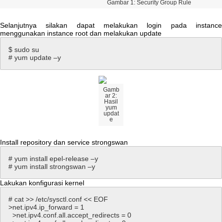
Gambar
1
:
Security
Group
Rule
Selanjutnya
silakan
dapat
melakukan
login
pada
instanc
menggunakan
instance
root
dan
melakukan
update
$
sudo
su
#
yum
update
–
y
Gamb
ar
2
:
Hasil
yum
updat
e
Install
repository
dan
service
strongswan
#
yum
install
epel
-
release
–
y
#
yum
install
strongswan
–
y
Lakukan
konfigurasi
kernel
#
cat
>
>
/
etc
/
sysctl
.
conf
<
<
EOF
>
net
.
ipv4
.
ip_forward
=
1
>
net
.
ipv4
.
conf
.
all
.
accept_redirects
=
0