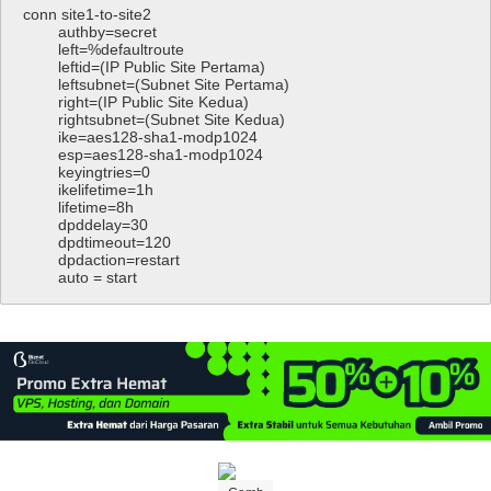
conn
site1
-
to
-
site2
authby
=
secret
left
=
%
defaultroute
leftid
=
(
IP
Public
Site
Pertama
)
leftsubnet
=
(
Subnet
Site
Pertama
)
right
=
(
IP
Public
Site
Kedua
)
rightsubnet
=
(
Subnet
Site
Kedua
)
ike
=
aes128
-
sha1
-
modp1024
esp
=
aes128
-
sha1
-
modp1024
keyingtries
=
0
ikelifetime
=
1h
lifetime
=
8h
dpddelay
=
30
dpdtimeout
=
120
dpdaction
=
restart
auto
=
start