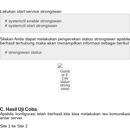
Lakukan
start
service
strongswan
#
systemctl
enable
strongswan
#
systemctl
start
strongswan
Silakan
Anda
dapat
melakukan
pengecekan
status
strongswan
apabil
berhasil
terhubung
maka
akan
menampilkan
informasi
sebagai
berikut
#
strongswan
status
Gamb
ar
9
:
Cek
status
strong
swan
C
.
Hasil
Uji
Coba
Apabila
konfigurasi
telah
berhasil
kita
bisa
melakukan
tes
komunikasi
antar
server
.
Site
1
ke
Site
2