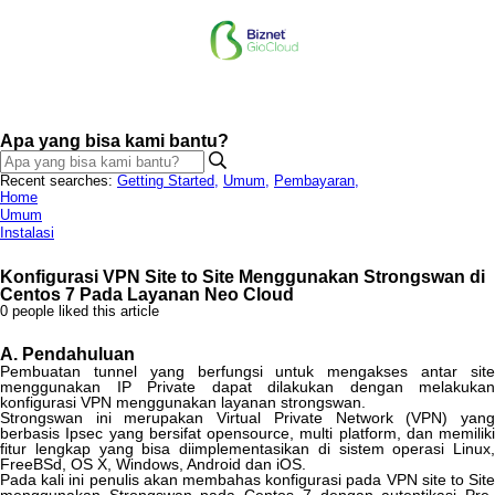
Apa yang bisa kami bantu?
Recent searches:
Getting Started
,
Umum
,
Pembayaran
,
Home
Umum
Instalasi
Konfigurasi VPN Site to Site Menggunakan Strongswan di
Centos 7 Pada Layanan Neo Cloud
0 people liked this article
A
.
Pendahuluan
Pembuatan
tunnel
yang
berfungsi
untuk
mengakses
antar
sit
menggunakan
IP
Private
dapat
dilakukan
dengan
melakukan
konfigurasi
VPN
menggunakan
layanan
strongswan
.
Strongswan
ini
merupakan
Virtual
Private
Network
(
VPN
)
yan
berbasis
Ipsec
yang
bersifat
opensource
,
multi
platform
,
dan
memiliki
fitur
lengkap
yang
bisa
diimplementasikan
di
sistem
operasi
Linux
,
FreeBSd
,
OS
X
,
Windows
,
Android
dan
iOS
.
Pada
kali
ini
penulis
akan
membahas
konfigurasi
pada
VPN
site
to
Sit