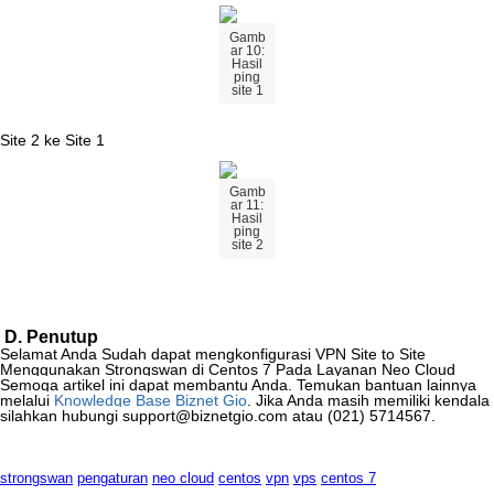
Gamb
ar
10
:
Hasil
ping
site
1
Site
2
ke
Site
1
Gamb
ar
11
:
Hasil
ping
site
2
D
.
Penutup
Selamat
Anda
Sudah
dapat
mengkonfigurasi
VPN
Site
to
Site
Menggunakan
Strongswan
di
Centos
7
Pada
Layanan
Neo
Cloud
Semoga
artikel
ini
dapat
membantu
Anda
.
Temukan
bantuan
lainnya
melalui
Knowledge
Base
Biznet
Gio
.
Jika
Anda
masih
memiliki
kendala
silahkan
hubungi
support
@
biznetgio
.
com
atau
(
021
)
5714567
.
strongswan
pengaturan
neo cloud
centos
vpn
vps
centos 7