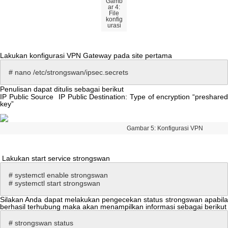
Gamb
ar
4
:
File
konfig
urasi
Lakukan
konfigurasi
VPN
Gateway
pada
site
pertama
#
nano
/
etc
/
strongswan
/
ipsec
.
secrets
Penulisan
dapat
ditulis
sebagai
berikut
IP
Public
Source
IP
Public
Destination
:
Type
of
encryption
“
preshare
key
”
Gambar
5
:
Konfigurasi
VPN
Lakukan
start
service
strongswan
#
systemctl
enable
strongswan
#
systemctl
start
strongswan
Silakan
Anda
dapat
melakukan
pengecekan
status
strongswan
apabil
berhasil
terhubung
maka
akan
menampilkan
informasi
sebagai
berikut
#
strongswan
status