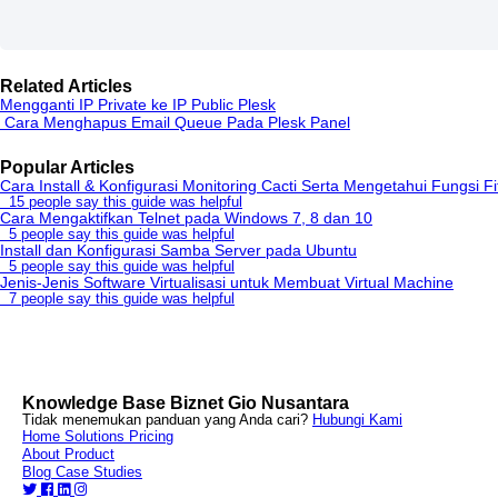
Related Articles
Mengganti IP Private ke IP Public Plesk
Cara Menghapus Email Queue Pada Plesk Panel
Popular Articles
Cara Install & Konfigurasi Monitoring Cacti Serta Mengetahui Fungsi Fi
15 people say this guide was helpful
Cara Mengaktifkan Telnet pada Windows 7, 8 dan 10
5 people say this guide was helpful
Install dan Konfigurasi Samba Server pada Ubuntu
5 people say this guide was helpful
Jenis-Jenis Software Virtualisasi untuk Membuat Virtual Machine
7 people say this guide was helpful
Knowledge Base Biznet Gio Nusantara
Tidak menemukan panduan yang Anda cari?
Hubungi Kami
Home
Solutions
Pricing
About
Product
Blog
Case Studies