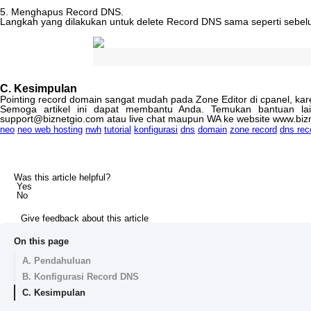
5
.
Menghapus
Record
DNS
.
Langkah
yang
dilakukan
untuk
delete
Record
DNS
sama
seperti
sebel
C
.
Kesimpulan
Pointing
record
domain
sangat
mudah
pada
Zone
Editor
di
cpanel
,
kar
Semoga
artikel
ini
dapat
membantu
Anda
.
Temukan
bantuan
la
support
@
biznetgio
.
com
atau
live
chat
maupun
WA
ke
website
www
.
biz
neo
neo web hosting
nwh
tutorial
konfigurasi
dns
domain
zone record
dns rec
Was this article helpful?
Yes
No
Give feedback about this article
On this page
A. Pendahuluan
B. Konfigurasi Record DNS
C. Kesimpulan