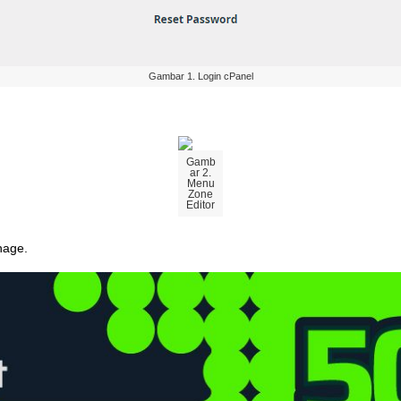
Gambar
1
.
Login
cPanel
Gamb
ar
2
.
Menu
Zone
Editor
nage
.