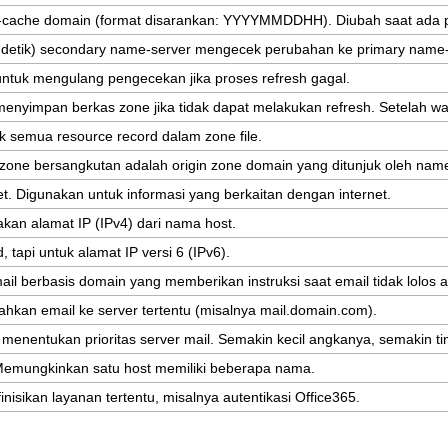
-
cache
domain
(
format
disarankan
:
YYYYMMDDHH
)
.
Diubah
saat
ada
detik
)
secondary
name
-
server
mengecek
perubahan
ke
primary
name
untuk
mengulang
pengecekan
jika
proses
refresh
gagal
.
menyimpan
berkas
zone
jika
tidak
dapat
melakukan
refresh
.
Setelah
wa
k
semua
resource
record
dalam
zone
file
.
zone
bersangkutan
adalah
origin
zone
domain
yang
ditunjuk
oleh
nam
et
.
Digunakan
untuk
informasi
yang
berkaitan
dengan
internet
.
akan
alamat
IP
(
IPv4
)
dari
nama
host
.
d
,
tapi
untuk
alamat
IP
versi
6
(
IPv6
)
.
ail
berbasis
domain
yang
memberikan
instruksi
saat
email
tidak
lolos
a
ahkan
email
ke
server
tertentu
(
misalnya
mail
.
domain
.
com
)
.
menentukan
prioritas
server
mail
.
Semakin
kecil
angkanya
,
semakin
ti
Memungkinkan
satu
host
memiliki
beberapa
nama
.
inisikan
layanan
tertentu
,
misalnya
autentikasi
Office365
.