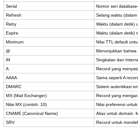
Serial
Nomor
seri
database
Refresh
Selang
waktu
(
dalam
Retry
Waktu
(
dalam
detik
)
Expire
Waktu
(
dalam
detik
)
Minimum
Nilai
TTL
default
untu
@
Menunjukkan
bahwa
IN
Singkatan
dari
Intern
A
Record
yang
menyat
AAAA
Sama
seperti
A
recor
DMARC
Sistem
autentikasi
em
MX
(
Mail
Exchanger
)
Record
yang
mengar
Nilai
MX
(
contoh
:
10
)
Nilai
preferensi
untuk
CNAME
(
Canonical
Name
)
Alias
untuk
domain
.
SRV
Record
untuk
mendef