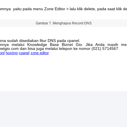
umnya
yaitu
pada
menu
Zone
Editor
>
lalu
klik
delete
,
pada
saat
klik
de
Gambar
7
.
Menghapus
Record
DNS
ena
sudah
disediakan
fitur
DNS
pada
cpanel
.
innya
melalui
Knowledge
Base
Biznet
Gio
.
Jika
Anda
masih
mem
netgio
.
com
dan
bisa
juga
melalui
telepon
ke
nomor
(
021
)
5714567
.
ord
hosting
cpanel
zone editor