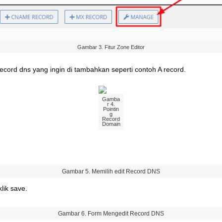
Gambar
3
.
Fitur
Zone
Editor
record
dns
yang
ingin
di
tambahkan
seperti
contoh
A
record
.
Gamba
r
4
.
Pointin
g
Record
Domain
Gambar
5
.
Memilih
edit
Record
DNS
klik
save
.
Gambar
6
.
Form
Mengedit
Record
DNS