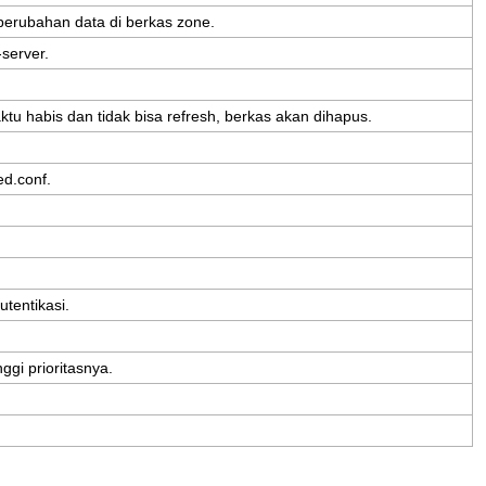
perubahan
data
di
berkas
zone
.
-
server
.
ktu
habis
dan
tidak
bisa
refresh
,
berkas
akan
dihapus
.
ed
.
conf
.
utentikasi
.
nggi
prioritasnya
.