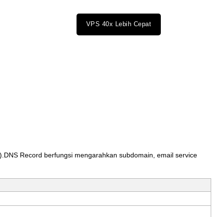
VPS 40x Lebih Cepat
)
.
DNS
Record
berfungsi
mengarahkan
subdomain
,
email
service