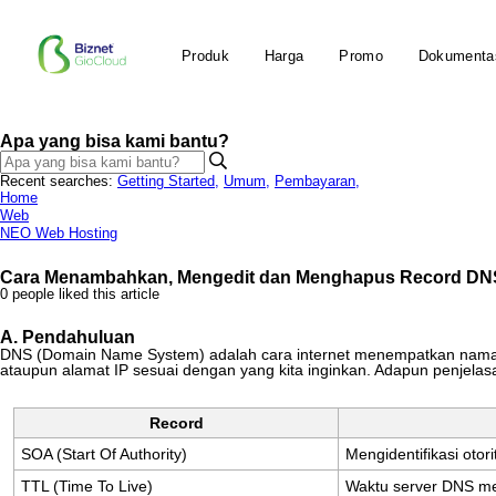
Produk
Harga
Promo
Dokumenta
Apa yang bisa kami bantu?
Recent searches:
Getting Started
,
Umum
,
Pembayaran
,
Home
Web
NEO Web Hosting
Cara Menambahkan, Mengedit dan Menghapus Record DN
0 people liked this article
A
.
Pendahuluan
DNS
(
Domain
Name
System
)
adalah
cara
internet
menempatkan
nam
ataupun
alamat
IP
sesuai
dengan
yang
kita
inginkan
.
Adapun
penjelas
Record
SOA
(
Start
Of
Authority
)
Mengidentifikasi
otori
TTL
(
Time
To
Live
)
Waktu
server
DNS
m