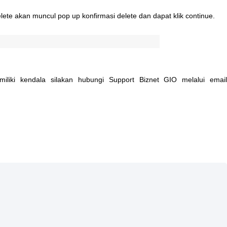
lete
akan
muncul
pop
up
konfirmasi
delete
dan
dapat
klik
continue
.
iliki
kendala
silakan
hubungi
Support
Biznet
GIO
melalui
emai