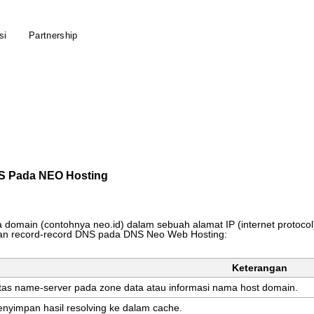
si
Partnership
S Pada NEO Hosting
a
domain
(
contohnya
neo
.
id
)
dalam
sebuah
alamat
IP
(
internet
protocol
an
record
-
record
DNS
pada
DNS
Neo
Web
Hosting
:
Keterangan
tas
name
-
server
pada
zone
data
atau
informasi
nama
host
domain
.
enyimpan
hasil
resolving
ke
dalam
cache
.