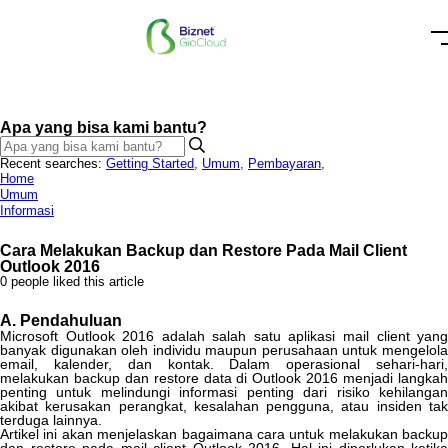
Apa yang bisa kami bantu?
Recent searches:
Getting Started
,
Umum
,
Pembayaran
,
Home
Umum
Informasi
Cara Melakukan Backup dan Restore Pada Mail Client
Outlook 2016
0 people liked this article
A
.
Pendahuluan
Microsoft
Outlook
2016
adalah
salah
satu
aplikasi
mail
client
yan
banyak
digunakan
oleh
individu
maupun
perusahaan
untuk
mengelol
email
,
kalender
,
dan
kontak
.
Dalam
operasional
sehari
-
hari
melakukan
backup
dan
restore
data
di
Outlook
2016
menjadi
langka
penting
untuk
melindungi
informasi
penting
dari
risiko
kehilanga
akibat
kerusakan
perangkat
,
kesalahan
pengguna
,
atau
insiden
ta
terduga
lainnya
.
Artikel
ini
akan
menjelaskan
bagaimana
cara
untuk
melakukan
backup