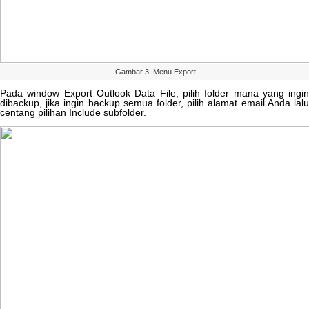
Gambar
3
.
Menu
Export
Pada
window
Export
Outlook
Data
File
,
pilih
folder
mana
yang
ingi
dibackup
,
jika
ingin
backup
semua
folder
,
pilih
alamat
email
Anda
lal
centang
pilihan
Include
subfolder
.