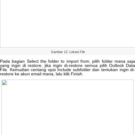
Gambar
12
.
Lokasi
File
Pada
bagian
Select
the
folder
to
import
from
,
pilih
folder
mana
saj
yang
ingin
di
restore
,
jika
ingin
di
-
restore
semua
pilih
Outlook
Dat
File
.
Kemudian
centang
opsi
Include
subfolder
dan
tentukan
ingin
di
restore
ke
akun
email
mana
,
lalu
klik
Finish
.