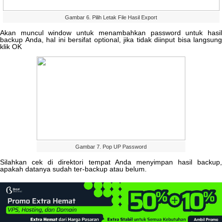
Gambar
6
.
Pilih
Letak
File
Hasil
Export
Akan
muncul
window
untuk
menambahkan
password
untuk
hasi
backup
Anda
,
hal
ini
bersifat
optional
,
jika
tidak
diinput
bisa
langsung
klik
OK
Gambar
7
.
Pop
UP
Password
Silahkan
cek
di
direktori
tempat
Anda
menyimpan
hasil
backup
,
apakah
datanya
sudah
ter
-
backup
atau
belum
.