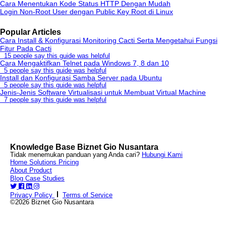
Cara Menentukan Kode Status HTTP Dengan Mudah
Login Non-Root User dengan Public Key Root di Linux
Popular Articles
Cara Install & Konfigurasi Monitoring Cacti Serta Mengetahui Fungsi
Fitur Pada Cacti
15 people say this guide was helpful
Cara Mengaktifkan Telnet pada Windows 7, 8 dan 10
5 people say this guide was helpful
Install dan Konfigurasi Samba Server pada Ubuntu
5 people say this guide was helpful
Jenis-Jenis Software Virtualisasi untuk Membuat Virtual Machine
7 people say this guide was helpful
Knowledge Base Biznet Gio Nusantara
Tidak menemukan panduan yang Anda cari?
Hubungi Kami
Home
Solutions
Pricing
About
Product
Blog
Case Studies
Privacy Policy
Terms of Service
©2026 Biznet Gio Nusantara