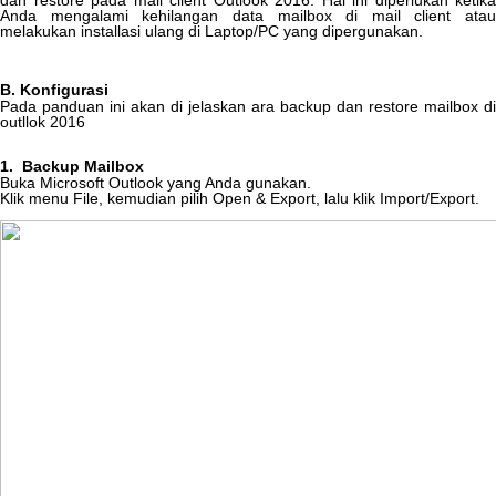
dan
restore
pada
mail
client
Outlook
2016
.
Hal
ini
diperlukan
ketika
Anda
mengalami
kehilangan
data
mailbox
di
mail
client
atau
melakukan
installasi
ulang
di
Laptop
/
PC
yang
dipergunakan
.
B
.
Konfigurasi
Pada
panduan
ini
akan
di
jelaskan
ara
backup
dan
restore
mailbox
di
outllok
2016
1
.
Backup
Mailbox
Buka
Microsoft
Outlook
yang
Anda
gunakan
.
Klik
menu
File
,
kemudian
pilih
Open
&
Export
,
lalu
klik
Import
/
Export
.