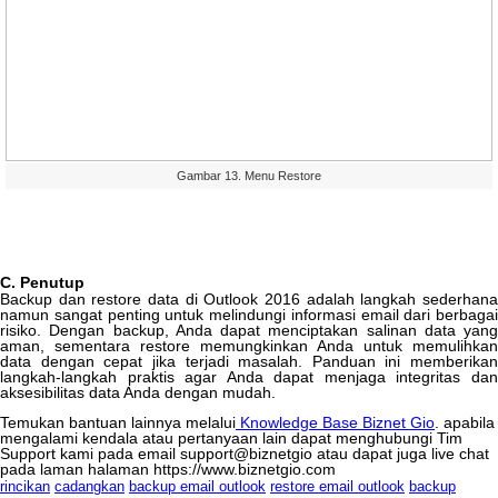
Gambar
13
.
Menu
Restore
C
.
Penutup
Backup
dan
restore
data
di
Outlook
2016
adalah
langkah
sederhan
namun
sangat
penting
untuk
melindungi
informasi
email
dari
berbagai
risiko
.
Dengan
backup
,
Anda
dapat
menciptakan
salinan
data
yang
aman
,
sementara
restore
memungkinkan
Anda
untuk
memulihkan
data
dengan
cepat
jika
terjadi
masalah
.
Panduan
ini
memberikan
langkah
-
langkah
praktis
agar
Anda
dapat
menjaga
integritas
da
aksesibilitas
data
Anda
dengan
mudah
.
Temukan
bantuan
lainnya
melalui
Knowledge
Base
Biznet
Gio
.
apabila
mengalami
kendala
atau
pertanyaan
lain
dapat
menghubungi
Tim
Support
kami
pada
email
support
@
biznetgio
atau
dapat
juga
live
chat
pada
laman
halaman
https
:
/
/
www
.
biznetgio
.
com
rincikan
cadangkan
backup email outlook
restore email outlook
backup