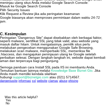
meninjau
ulang
situs
Anda
melalui
Google
Search
Console
:
Masuk
ke
Google
Search
Console
Pilih
Security
Issues
Klik
Request
a
Review
jika
ada
peringatan
keamanan
Google
biasanya
akan
memproses
permintaan
dalam
waktu
24
-
72
jam
.
C
.
Kesimpulan
Peringatan
"
Dangerous
Site
"
dapat
disebabkan
oleh
berbagai
faktor
,
seperti
malware
,
sertifikat
SSL
yang
tidak
valid
,
atau
website
yang
masuk
daftar
hitam
.
Untuk
mengatasinya
,
pemilik
situs
perlu
melakukan
pengecekan
menggunakan
Google
Safe
Browsing
,
melakukan
scan
malware
,
memperbaiki
SSL
,
memeriksa
file
.
htaccess
,
dan
mengajukan
peninjauan
ulang
ke
Google
setelah
perbaikan
selesai
.
Dengan
langkah
-
langkah
ini
,
website
dapat
kembali
aman
dan
terpercaya
bagi
pengunjung
.
Semoga
panduan
cara
Install
SSL
pada
IIS
ini
membantu
Anda
.
Temukan
bantuan
lainnya
melalui
Knowledge
Base
Biznet
Gio
.
Jika
Anda
masih
memiliki
kendala
silahkan
hubungi
support
@
biznetgio
.
com
atau
(
021
)
5714567
.
dangerousite
informasi
ssl
website
clamav
abuse
phising
Was this article helpful?
Yes
No