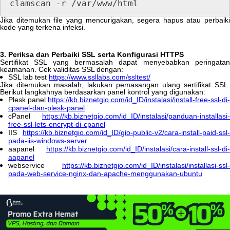
clamscan
-
r
/
var
/
www
/
html
Jika
ditemukan
file
yang
mencurigakan
,
segera
hapus
atau
perbaiki
kode
yang
terkena
infeksi
.
3
.
Periksa
dan
Perbaiki
SSL
serta
Konfigurasi
HTTPS
Sertifikat
SSL
yang
bermasalah
dapat
menyebabkan
peringata
keamanan
.
Cek
validitas
SSL
dengan
:
SSL
lab
test
https
:
/
/
www
.
ssllabs
.
com
/
ssltest
/
Jika
ditemukan
masalah
,
lakukan
pemasangan
ulang
sertifikat
SSL
.
Berikut
langkahnya
berdasarkan
panel
kontrol
yang
digunakan
:
Plesk
panel
https
:
/
/
kb
.
biznetgio
.
com
/
id_ID
/
instalasi
/
install
-
free
-
ssl
-
di
-
cpanel
-
dan
-
plesk
-
panel
cPanel
https
:
/
/
kb
.
biznetgio
.
com
/
id_ID
/
instalasi
/
panduan
-
installasi
-
free
-
ssl
-
lets
-
encrypt
-
di
-
cpanel
IIS
https
:
/
/
kb
.
biznetgio
.
com
/
id_ID
/
gio
-
public
-
v2
/
cara
-
install
-
paid
-
ssl
-
pada
-
iis
-
windows
-
server
aapanel
https
:
/
/
kb
.
biznetgio
.
com
/
id_ID
/
instalasi
/
cara
-
install
-
ssl
-
di
-
aapanel
webservice
https
:
/
/
kb
.
biznetgio
.
com
/
id_ID
/
instalasi
/
installasi
-
ssl
-
pada
-
web
-
service
-
nginx
-
dan
-
apache
-
menggunakan
-
ubuntu