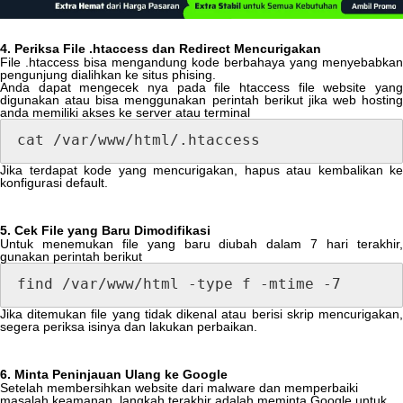
4
.
Periksa
File
.
htaccess
dan
Redirect
Mencurigakan
File
.
htaccess
bisa
mengandung
kode
berbahaya
yang
menyebabkan
pengunjung
dialihkan
ke
situs
phising
.
Anda
dapat
mengecek
nya
pada
file
htaccess
file
website
yan
digunakan
atau
bisa
menggunakan
perintah
berikut
jika
web
hosting
anda
memiliki
akses
ke
server
atau
terminal
cat
/
var
/
www
/
html
/
.
htaccess
Jika
terdapat
kode
yang
mencurigakan
,
hapus
atau
kembalikan
ke
konfigurasi
default
.
5
.
Cek
File
yang
Baru
Dimodifikasi
Untuk
menemukan
file
yang
baru
diubah
dalam
7
hari
terakhir
gunakan
perintah
berikut
find
/
var
/
www
/
html
-
type
f
-
mtime
-
7
Jika
ditemukan
file
yang
tidak
dikenal
atau
berisi
skrip
mencurigakan
segera
periksa
isinya
dan
lakukan
perbaikan
.
6
.
Minta
Peninjauan
Ulang
ke
Google
Setelah
membersihkan
website
dari
malware
dan
memperbaiki
masalah
keamanan
,
langkah
terakhir
adalah
meminta
Google
untuk