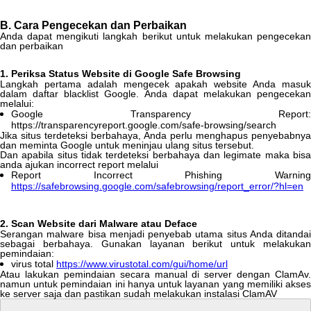
B
.
Cara
Pengecekan
dan
Perbaikan
Anda
dapat
mengikuti
langkah
berikut
untuk
melakukan
pengeceka
dan
perbaikan
1
.
Periksa
Status
Website
di
Google
Safe
Browsing
Langkah
pertama
adalah
mengecek
apakah
website
Anda
masu
dalam
daftar
blacklist
Google
.
Anda
dapat
melakukan
pengeceka
melalui
:
Google
Transparency
Report
:
https
:
/
/
transparencyreport
.
google
.
com
/
safe
-
browsing
/
search
Jika
situs
terdeteksi
berbahaya
,
Anda
perlu
menghapus
penyebabnya
dan
meminta
Google
untuk
meninjau
ulang
situs
tersebut
.
Dan
apabila
situs
tidak
terdeteksi
berbahaya
dan
legimate
maka
bis
anda
ajukan
incorrect
report
melalui
Report
Incorrect
Phishing
Warnin
https
:
/
/
safebrowsing
.
google
.
com
/
safebrowsing
/
report_error
/
?
hl
=
en
2
.
Scan
Website
dari
Malware
atau
Deface
Serangan
malware
bisa
menjadi
penyebab
utama
situs
Anda
ditandai
sebagai
berbahaya
.
Gunakan
layanan
berikut
untuk
melakuka
pemindaian
:
virus
total
https
:
/
/
www
.
virustotal
.
com
/
gui
/
home
/
url
Atau
lakukan
pemindaian
secara
manual
di
server
dengan
ClamAv
.
namun
untuk
pemindaian
ini
hanya
untuk
layanan
yang
memiliki
akse
ke
server
saja
dan
pastikan
sudah
melakukan
instalasi
ClamAV