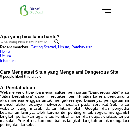
Apa yang bisa kami bantu?
Recent searches:
Getting Started
,
Umum
,
Pembayaran
,
Home
Umum
Informasi
Cara Mengatasi Situs yang Mengalami Dangerous Site
0 people liked this article
A
.
Pendahuluan
Website
yang
tiba
-
tiba
menampilkan
peringatan
"
Dangerous
Site
"
ata
"
Situs
Berbahaya
"
dapat
merugikan
pemilik
situs
karena
pengunjun
akan
merasa
enggan
untuk
mengaksesnya
.
Biasanya
,
peringatan
ini
muncul
akibat
adanya
malware
,
masalah
pada
sertifikat
SSL
,
atau
website
yang
masuk
daftar
hitam
oleh
Google
dan
penyedia
keamanan
lainnya
.
Oleh
karena
itu
,
penting
untuk
segera
mengambil
langkah
perbaikan
agar
situs
kembali
aman
dan
dapat
diakses
tanp
masalah
.
Artikel
ini
akan
membahas
langkah
-
langkah
untuk
mengatas
peringatan
tersebut
.