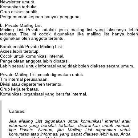
Newsletter
umum
.
Komunitas
terbuka
.
Grup
diskusi
publik
.
Pengumuman
kepada
banyak
pengguna
.
b
.
Private
Mailing
List
Mailing
List
Private
adalah
jenis
mailing
list
yang
aksesnya
lebi
terbatas
.
Tipe
ini
cocok
digunakan
jika
mailing
list
hanya
bole
digunakan
oleh
anggota
tertentu
.
Karakteristik
Private
Mailing
List
:
Akses
lebih
tertutup
.
Cocok
untuk
komunikasi
internal
.
Pengelolaan
anggota
lebih
dibatasi
.
Lebih
sesuai
untuk
informasi
yang
tidak
boleh
diakses
secara
umum
.
Private
Mailing
List
cocok
digunakan
untuk
:
Tim
internal
perusahaan
.
Divisi
atau
departemen
tertentu
.
Grup
kerja
terbatas
.
Komunikasi
organisasi
yang
bersifat
internal
.
Catatan
:
Jika
Mailing
List
digunakan
untuk
komunikasi
internal
atau
informasi
yang
bersifat
terbatas
,
disarankan
untuk
memilih
tipe
Private
.
Namun
,
jika
Mailing
List
digunakan
untuk
komunitas
atau
informasi
yang
dapat
diakses
lebih
luas
,
Anda