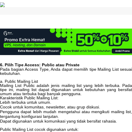
6
.
Pilih
Tipe
Access
:
Public
atau
Private
Pada
bagian
Access
Type
,
Anda
dapat
memilih
tipe
Mailing
List
sesuai
kebutuhan
.
a
.
Public
Mailing
List
Mailing
List
Public
adalah
jenis
mailing
list
yang
lebih
terbuka
.
Pad
tipe
ini
,
mailing
list
dapat
digunakan
untuk
kebutuhan
yang
bersifat
umum
atau
terbuka
bagi
banyak
pengguna
.
Karakteristik
Public
Mailing
List
:
Lebih
terbuka
untuk
umum
.
Cocok
untuk
komunitas
,
newsletter
,
atau
grup
diskusi
.
Pengguna
dapat
lebih
mudah
mengetahui
atau
mengikuti
mailing
list
,
tergantung
konfigurasi
lanjutan
.
Dapat
digunakan
untuk
komunikasi
yang
tidak
bersifat
rahasia
.
Public
Mailing
List
cocok
digunakan
untuk
: