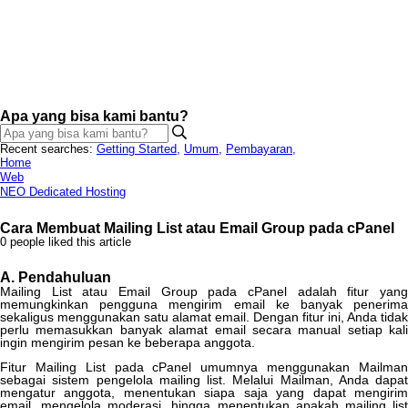
Apa yang bisa kami bantu?
Recent searches:
Getting Started
,
Umum
,
Pembayaran
,
Home
Web
NEO Dedicated Hosting
Cara Membuat Mailing List atau Email Group pada cPanel
0 people liked this article
A
.
Pendahuluan
Mailing
List
atau
Email
Group
pada
cPanel
adalah
fitur
yan
memungkinkan
pengguna
mengirim
email
ke
banyak
penerim
sekaligus
menggunakan
satu
alamat
email
.
Dengan
fitur
ini
,
Anda
tidak
perlu
memasukkan
banyak
alamat
email
secara
manual
setiap
kali
ingin
mengirim
pesan
ke
beberapa
anggota
.
Fitur
Mailing
List
pada
cPanel
umumnya
menggunakan
Mailma
sebagai
sistem
pengelola
mailing
list
.
Melalui
Mailman
,
Anda
dapat
mengatur
anggota
,
menentukan
siapa
saja
yang
dapat
mengiri
email
,
mengelola
moderasi
,
hingga
menentukan
apakah
mailing
lis