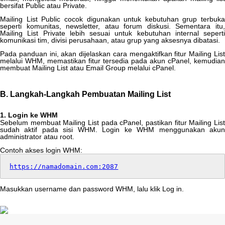
bersifat
Public
atau
Private
.
Mailing
List
Public
cocok
digunakan
untuk
kebutuhan
grup
terbuka
seperti
komunitas
,
newsletter
,
atau
forum
diskusi
.
Sementara
itu
Mailing
List
Private
lebih
sesuai
untuk
kebutuhan
internal
seperti
komunikasi
tim
,
divisi
perusahaan
,
atau
grup
yang
aksesnya
dibatasi
.
Pada
panduan
ini
,
akan
dijelaskan
cara
mengaktifkan
fitur
Mailing
Lis
melalui
WHM
,
memastikan
fitur
tersedia
pada
akun
cPanel
,
kemudian
membuat
Mailing
List
atau
Email
Group
melalui
cPanel
.
B
.
Langkah
-
Langkah
Pembuatan
Mailing
List
1
.
Login
ke
WHM
Sebelum
membuat
Mailing
List
pada
cPanel
,
pastikan
fitur
Mailing
Lis
sudah
aktif
pada
sisi
WHM
.
Login
ke
WHM
menggunakan
aku
administrator
atau
root
.
Contoh
akses
login
WHM
:
https
:
/
/
namadomain
.
com
:
2087
Masukkan
username
dan
password
WHM
,
lalu
klik
Log
in
.