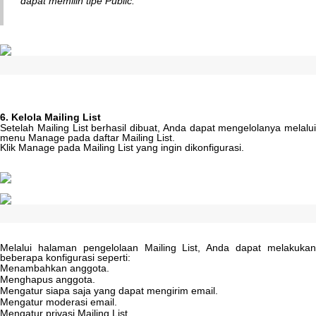
dapat
memilih
tipe
Public
.
6
.
Kelola
Mailing
List
Setelah
Mailing
List
berhasil
dibuat
,
Anda
dapat
mengelolanya
melalui
menu
Manage
pada
daftar
Mailing
List
.
Klik
Manage
pada
Mailing
List
yang
ingin
dikonfigurasi
.
Melalui
halaman
pengelolaan
Mailing
List
,
Anda
dapat
melakuka
beberapa
konfigurasi
seperti
:
Menambahkan
anggota
.
Menghapus
anggota
.
Mengatur
siapa
saja
yang
dapat
mengirim
email
.
Mengatur
moderasi
email
.
Mengatur
privasi
Mailing
List
.