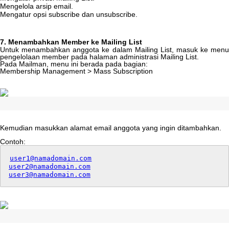
Mengelola
arsip
email
.
Mengatur
opsi
subscribe
dan
unsubscribe
.
7
.
Menambahkan
Member
ke
Mailing
List
Untuk
menambahkan
anggota
ke
dalam
Mailing
List
,
masuk
ke
men
pengelolaan
member
pada
halaman
administrasi
Mailing
List
.
Pada
Mailman
,
menu
ini
berada
pada
bagian
:
Membership
Management
>
Mass
Subscription
Kemudian
masukkan
alamat
email
anggota
yang
ingin
ditambahkan
.
Contoh
:
user1
@
namadomain
.
com
user2
@
namadomain
.
com
user3
@
namadomain
.
com