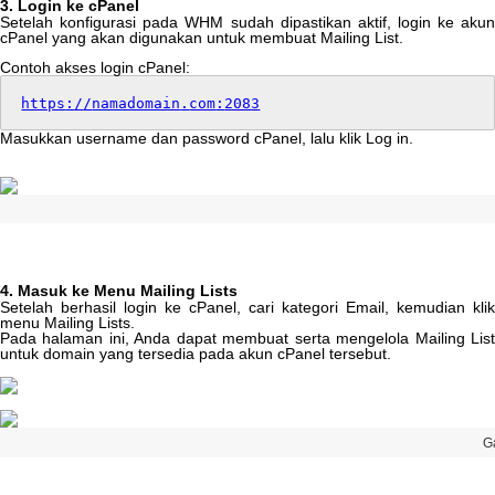
3
.
Login
ke
cPanel
Setelah
konfigurasi
pada
WHM
sudah
dipastikan
aktif
,
login
ke
aku
cPanel
yang
akan
digunakan
untuk
membuat
Mailing
List
.
Contoh
akses
login
cPanel
:
https
:
/
/
namadomain
.
com
:
2083
Masukkan
username
dan
password
cPanel
,
lalu
klik
Log
in
.
4
.
Masuk
ke
Menu
Mailing
Lists
Setelah
berhasil
login
ke
cPanel
,
cari
kategori
Email
,
kemudian
klik
menu
Mailing
Lists
.
Pada
halaman
ini
,
Anda
dapat
membuat
serta
mengelola
Mailing
Lis
untuk
domain
yang
tersedia
pada
akun
cPanel
tersebut
.
G