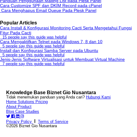
Panduan Penggunaan Mailing List pada Plesk Panel
Cara Customize SPF dan DKIM Record pada cPanel
Cara Menghapus Email Queue Pada Plesk Panel
Popular Articles
Cara Install & Konfigurasi Monitoring Cacti Serta Mengetahui Fungsi
Fitur Pada Cacti
15 people say this guide was helpful
Cara Mengaktifkan Telnet pada Windows 7, 8 dan 10
5 people say this guide was helpful
Install dan Konfigurasi Samba Server pada Ubuntu
5 people say this guide was helpful
Jenis-Jenis Software Virtualisasi untuk Membuat Virtual Machine
7 people say this guide was helpful
Knowledge Base Biznet Gio Nusantara
Tidak menemukan panduan yang Anda cari?
Hubungi Kami
Home
Solutions
Pricing
About
Product
Blog
Case Studies
Privacy Policy
Terms of Service
©2026 Biznet Gio Nusantara