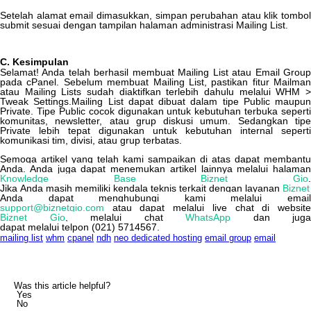
Setelah
alamat
email
dimasukkan
,
simpan
perubahan
atau
klik
tombol
submit
sesuai
dengan
tampilan
halaman
administrasi
Mailing
List
.
C
.
Kesimpulan
Selamat
!
Anda
telah
berhasil
membuat
Mailing
List
atau
Email
Grou
pada
cPanel
.
Sebelum
membuat
Mailing
List
,
pastikan
fitur
Mailman
atau
Mailing
Lists
sudah
diaktifkan
terlebih
dahulu
melalui
WHM
Tweak
Settings
.
Mailing
List
dapat
dibuat
dalam
tipe
Public
maupun
Private
.
Tipe
Public
cocok
digunakan
untuk
kebutuhan
terbuka
seperti
komunitas
,
newsletter
,
atau
grup
diskusi
umum
.
Sedangkan
tip
Private
lebih
tepat
digunakan
untuk
kebutuhan
internal
seperti
komunikasi
tim
,
divisi
,
atau
grup
terbatas
.
Semoga
artikel
yang
telah
kami
sampaikan
di
atas
dapat
membantu
Anda
.
Anda
juga
dapat
menemukan
artikel
lainnya
melalui
halaman
Knowledge
Base
Biznet
Gio
Jika
Anda
masih
memiliki
kendala
teknis
terkait
dengan
layanan
Biznet
Anda
dapat
menghubungi
kami
melalui
emai
support
@
biznetgio
.
com
atau
dapat
melalui
live
chat
di
websit
Biznet
Gio
,
melalui
chat
WhatsApp
dan
juga
dapat
melalui
telpon
(
021
)
5714567
.
mailing list
whm
cpanel
ndh
neo dedicated hosting
email group
email
Was this article helpful?
Yes
No